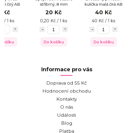
ací čirý AB
stříbrný, 8 mm
kulička malá čirá AB
8 Kč
20 Kč
40 Kč
č / 1 ks
0,20 Kč / 1 ks
40 Kč / 1 ks
 košíku
Do košíku
Do košíku
Informace pro vás
Doprava od 55 Kč
Hodnocení obchodu
Kontakty
O nás
Události
Blog
Platba