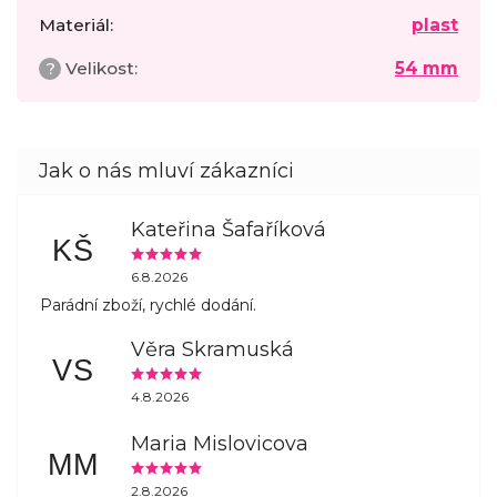
Materiál
:
plast
?
Velikost
:
54 mm
Kateřina Šafaříková
KŠ
6.8.2026
Parádní zboží, rychlé dodání.
Věra Skramuská
VS
4.8.2026
Maria Mislovicova
MM
2.8.2026