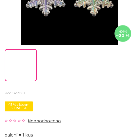
40 Kč
–20 %
Kód:
45928
-15 % s kódem
SLUNCE26
Neohodnoceno
balení = 1 kus