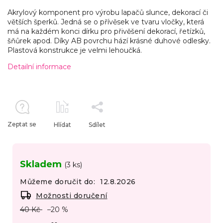
Akrylový komponent pro výrobu lapačů slunce, dekorací či
větších šperků. Jedná se o přívěsek ve tvaru vločky, která
má na každém konci dírku pro přivěšení dekorací, řetízků,
šňůrek apod. Díky AB povrchu hází krásné duhové odlesky.
Plastová konstrukce je velmi lehoučká.
Detailní informace
Zeptat se
Hlídat
Sdílet
Skladem
(3 ks)
Můžeme doručit do:
12.8.2026
Možnosti doručení
40 Kč
–20 %