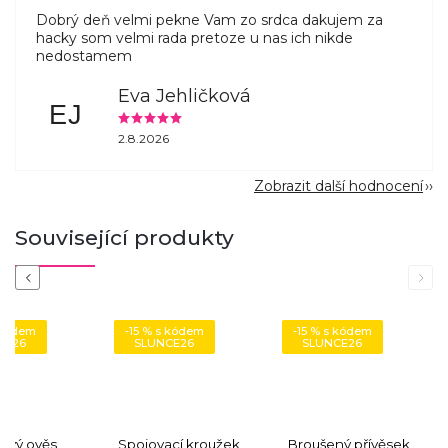
Dobrý deň velmi pekne Vam zo srdca dakujem za
hacky som velmi rada pretoze u nas ich nikde
nedostamem
Eva Jehličková
EJ
2.8.2026
Zobrazit další hodnocení
Související produkty
Previous
Next
 kódem
-15 % s kódem
-15 % s kódem
CE26
SLUNCE26
SLUNCE26
rový ověs
Spojovací kroužek,
Broušený přívěsek