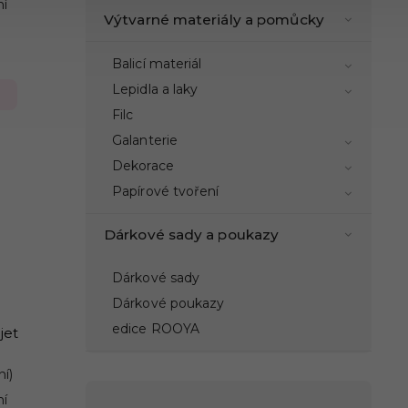
ní
Výtvarné materiály a pomůcky
Balicí materiál
Lepidla a laky
Filc
Galanterie
Dekorace
Papírové tvoření
Dárkové sady a poukazy
Dárkové sady
Dárkové poukazy
edice ROOYA
jet
ní)
ní