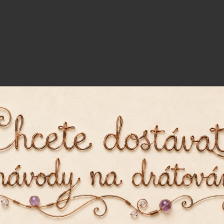
Vyrobeno v
Vyrobeno v
ČR
ČR
, abychom Vám umožnili pohodlné prohlížení webu a
8 mm
Mačkané ohňovky 8 mm
Mačkané ohňovky
zu webu ho neustále zlepšovali.
Více info
zde
.
medový třpyt
polibek slunc