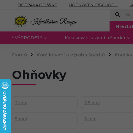
DOPRAVA OD 55 KČ
HODNOCENÍ OBCHODU
K
OBCHODNÍ PODMÍNKY
PODMÍNKY OCHRANY OSOB
Hleda
!! VÝPRODEJ !!
Korálkování a výroba šperků
Domů
Korálkování a výroba šperků
Korálky
/
/
Ohňovky
2 mm
2,5 mm
5 mm
6 mm