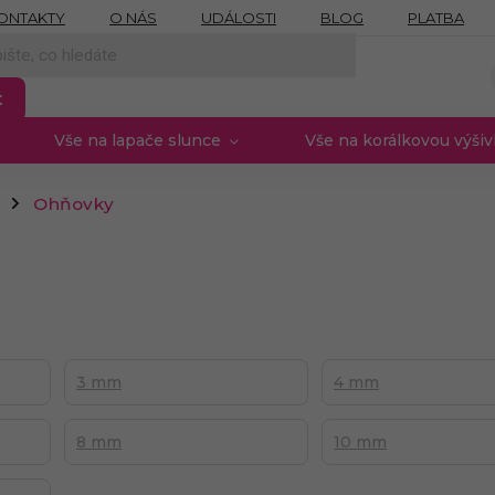
ONTAKTY
O NÁS
UDÁLOSTI
BLOG
PLATBA
NÍCH ÚDAJŮ
MOJE OBJEDNÁVKA
PROVIZNÍ SYSTÉM
t
Vše na lapače slunce
Vše na korálkovou výši
Ohňovky
/
3 mm
4 mm
8 mm
10 mm