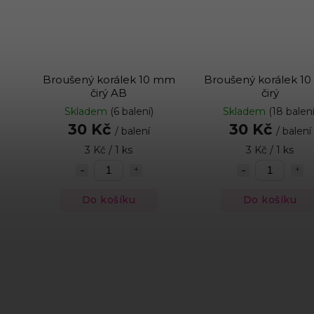
Broušený korálek 10 mm
Broušený korálek 1
čirý AB
čirý
Skladem
(6 balení)
Skladem
(18 balení
30 Kč
30 Kč
/ balení
/ balení
3 Kč / 1 ks
3 Kč / 1 ks
Do košíku
Do košíku