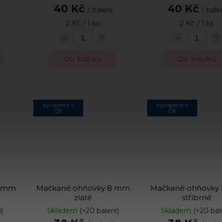
40 Kč
40 Kč
/ balení
/ bale
2 Kč / 1 ks
2 Kč / 1 ks
Do košíku
Do košíku
Vyrobeno v
Vyrobeno v
ČR
ČR
8 mm
Mačkané ohňovky 8 mm
Mačkané ohňovky
zlaté
stříbrné
)
Skladem
(>20 balení)
Skladem
(>20 bal