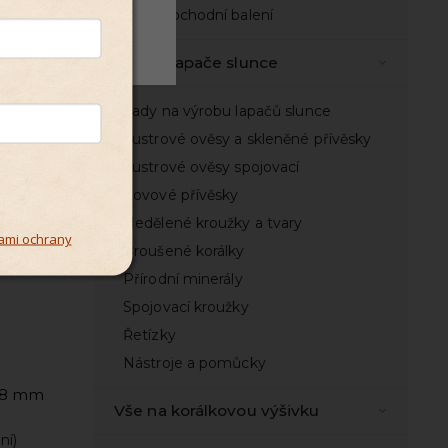
ní)
Velkoobchodní balení
Odmítnout
ní
Vše na lapače slunce
Sady na výrobu lapačů slunce
Lustrové ověsy a skleněné přívěsky
Lustrové ověsy spojovací
Kovové přívěsky
Nedělené kroužky a tvary
ami ochrany
Broušené korálky
Přírodní minerály
Spojovací kroužky
Řetízky
Nástroje a pomůcky
 8 mm
Vše na korálkovou výšivku
ní)