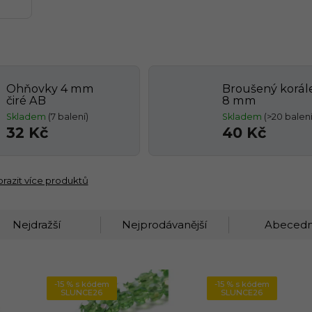
Ohňovky 4 mm
Broušený korál
čiré AB
8 mm
Skladem
(7 balení)
Skladem
(>20 balení
32 Kč
40 Kč
razit více produktů
Nejdražší
Nejprodávanější
Abeced
-15 % s kódem
-15 % s kódem
SLUNCE26
SLUNCE26