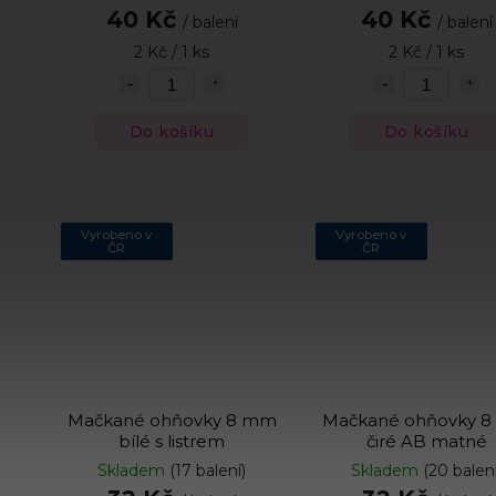
40 Kč
40 Kč
/ balení
/ balení
2 Kč / 1 ks
2 Kč / 1 ks
Do košíku
Do košíku
Vyrobeno v
Vyrobeno v
ČR
ČR
Mačkané ohňovky 8 mm
Mačkané ohňovky 
bílé s listrem
čiré AB matné
Skladem
(17 balení)
Skladem
(20 balení