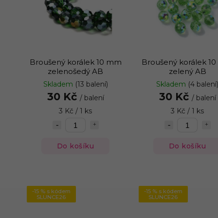
Broušený korálek 10 mm
Broušený korálek 1
zelenošedý AB
zelený AB
Skladem
(13 balení)
Skladem
(4 balení
30 Kč
30 Kč
/ balení
/ balení
3 Kč / 1 ks
3 Kč / 1 ks
Do košíku
Do košíku
-15 % s kódem
-15 % s kódem
SLUNCE26
SLUNCE26