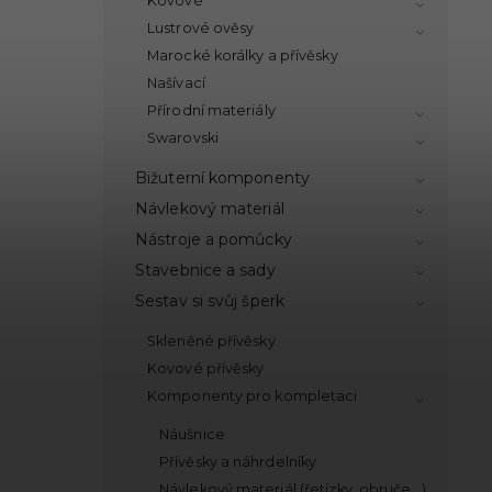
Kovové
Lustrové ověsy
Marocké korálky a přívěsky
Našívací
Přírodní materiály
Swarovski
Bižuterní komponenty
Návlekový materiál
Nástroje a pomůcky
Stavebnice a sady
Sestav si svůj šperk
Skleněné přívěsky
Kovové přívěsky
Komponenty pro kompletaci
Náušnice
Přívěsky a náhrdelníky
Návlekový materiál (řetízky, obruče...)