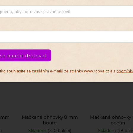
í)
Skladem
(>20 balení)
Skladem
(14 bale
40 Kč
40 Kč
/ balení
/ bale
2 Kč / 1 ks
2 Kč / 1 ks
Do košíku
Do košíku
 se naučit drátovat
Vyrobeno v
Vyrobeno v
čítko souhlasíte se zasíláním e-mailů ze stránky www.rooya.cz a s
podmínk
ČR
ČR
8 mm
Mačkané ohňovky 8 mm
Mačkané ohňovky
bouře
oceán
)
Skladem
(>20 balení)
Skladem
(18 bale