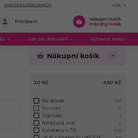
VRÁCENÍ A REKLAMACE
CZK
Nákupní košík
Přihlášení
Prázdný košík
vku
Vše pro drátování
Výtvarné materiály 
Nákupní košík
20
Kč
450
Kč
Na skladě
128
Novinka
0
Výprodej
1
Nerezová ocel
2
Vyrobeno v ČR
106
-15 % s kódem SLUNCE26
33