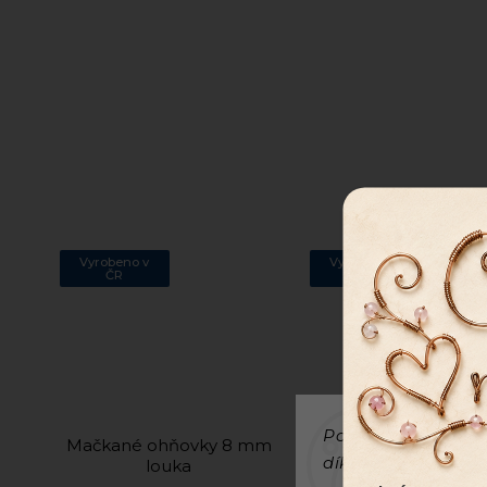
Vyrobeno v
Vyrobeno v
ČR
ČR
Používáme cookies
Mačkané ohňovky 8 mm
Mačkané ohňovky 
díky analýze provo
louka
amber