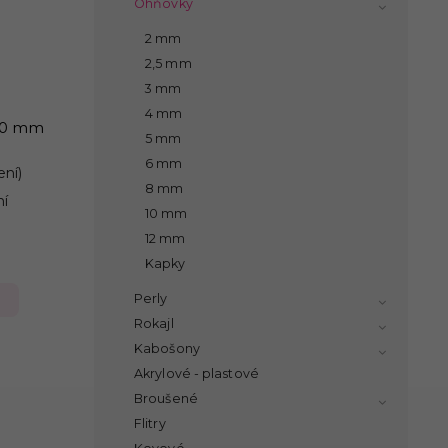
Ohňovky
2 mm
2,5 mm
3 mm
4 mm
 10 mm
5 mm
6 mm
ení)
8 mm
ní
10 mm
12 mm
Kapky
Perly
Rokajl
Kabošony
Akrylové - plastové
Broušené
Flitry