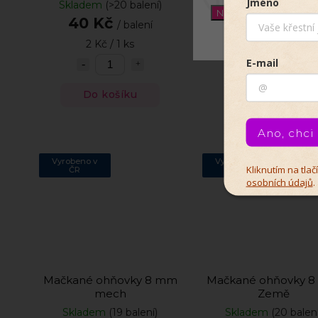
Jméno
Skladem
(>20 balení)
Skladem
(>20 balen
Nastavení
40 Kč
40 Kč
/ balení
/ balení
2 Kč / 1 ks
2 Kč / 1 ks
E-mail
Do košíku
Do košíku
Ano, chci
Vyrobeno v
Vyrobeno v
Kliknutím na tla
ČR
ČR
osobních údajů
.
Mačkané ohňovky 8 mm
Mačkané ohňovky 
mech
Země
Skladem
(19 balení)
Skladem
(20 balení