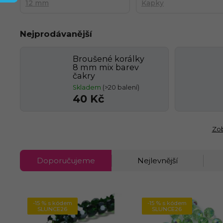
12 mm
Kapky
Nejprodávanější
Broušené korálky
8 mm mix barev
čakry
Skladem
(>20 balení)
40 Kč
Zob
Doporučujeme
Nejlevnější
-15 % s kódem
-15 % s kódem
SLUNCE26
SLUNCE26