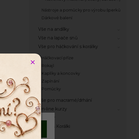
Nástroje a pomůcky pro výrobu šperků
Dárkové balení
Vše na andílky
Vše na lapače snů
Vše pro háčkování s korálky
Háčkovací příze
Rokajl
Kaplíky a koncovky
Zapínání
Pomůcky
Vše pro macramé/drhání
On-line kurzy
Návody
Časopis Korálki
 8 mm
Souhlasím
e
Knihy