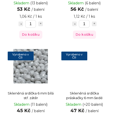
Skladem
(13 balení)
Skladem
(6 balení)
53 Kč
56 Kč
/ balení
/ balení
1,06 Kč / 1 ks
1,12 Kč / 1 ks
Do košíku
Do košíku
Vyrobeno v
Vyrobeno v
ČR
ČR
Skleněná srdíčka 6 mm bílá
Skleněná srdíčka
stř. zátěr
práskačky 6 mm šedé
Skladem
(11 balení)
Skladem
(>20 balení)
45 Kč
47 Kč
/ balení
/ balení