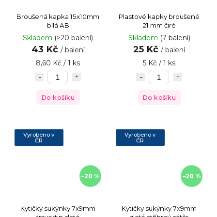
Broušená kapka 15x10mm
Plastové kapky broušené
bílá AB
21 mm čiré
Skladem
(>20 balení)
Skladem
(7 balení)
43 Kč
25 Kč
/ balení
/ balení
8,60 Kč / 1 ks
5 Kč / 1 ks
Do košíku
Do košíku
Vyrobeno v
Vyrobeno v
ČR
ČR
–20 %
–20 %
Kytičky sukýnky 7x9mm
Kytičky sukýnky 7x9mm
travertin zlaté
zlaté stříbrný zátěr