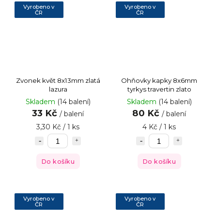
Vyrobeno v
Vyrobeno v
ČR
ČR
Zvonek květ 8x13mm zlatá
Ohňovky kapky 8x6mm
lazura
tyrkys travertin zlato
Skladem
(14 balení)
Skladem
(14 balení)
33 Kč
80 Kč
/ balení
/ balení
3,30 Kč / 1 ks
4 Kč / 1 ks
Do košíku
Do košíku
Vyrobeno v
Vyrobeno v
ČR
ČR