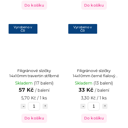
Do košíku
Do košíku
Vyrobeno v
Vyrobeno v
ČR
ČR
Filigránové slzičky
Filigránové slzičky
14x10mm travertin stříbrné
14x10mm černé fialový
pokov
Skladem
(17 balení)
Skladem
(13 balení)
57 Kč
33 Kč
/ balení
/ balení
5,70 Kč / 1 ks
3,30 Kč / 1 ks
Do košíku
Do košíku