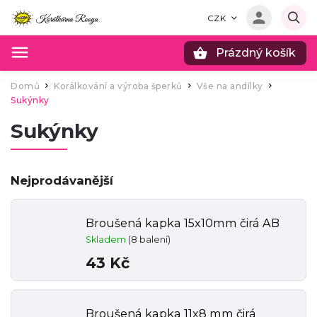
CZK
Prázdný košík
Hledat
Domů
Korálkování a výroba šperků
Vše na andílky
/
/
/
Sukýnky
Sukýnky
Nejprodávanější
Broušená kapka 15x10mm čirá AB
Skladem
(8 balení)
43 Kč
Broušená kapka 11x8 mm čirá