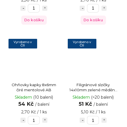
Do košíku
Do košíku
Vyrobeno v
Vyrobeno v
ČR
ČR
Ohňovky kapky 8x6mm
Filigránové slzičky
čiré mentolové AB
14x10mm zelené měděný
pokov
Skladem
(10 balení)
Skladem
(>20 balení)
54 Kč
51 Kč
/ balení
/ balení
2,70 Kč / 1 ks
5,10 Kč / 1 ks