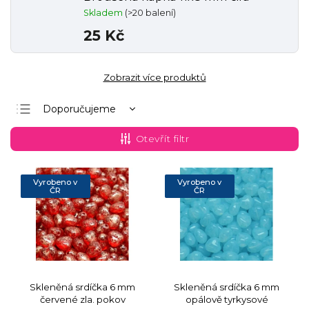
Skladem
(>20 balení)
25 Kč
Zobrazit více produktů
Doporučujeme
Nejlevnější
Otevřít filtr
Nejdražší
Nejprodávanější
Vyrobeno v
Vyrobeno v
ČR
ČR
Abecedně
Skleněná srdíčka 6 mm
Skleněná srdíčka 6 mm
červené zla. pokov
opálově tyrkysové