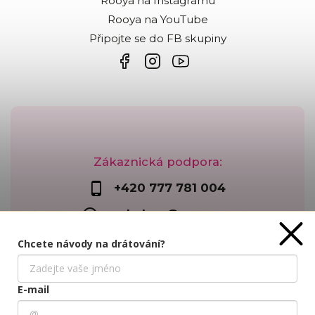
Rooya na Instagramu
Rooya na YouTube
Připojte se do FB skupiny
Zákaznická podpora:
+420 777 781 004
webshop@rooya.cz
Chcete návody na drátování?
Používáme cookies, abychom Vám umožnili pohodlné
prohlížení webu a díky analýze provozu webu ho neustále
E-mail
zlepšovali.
Více info
zde
.
Copyright 2026
Korálkárna Rooya
. Všechna práva