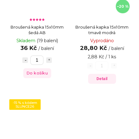
–20 %
Broušená kapka 15x10mm
Broušená kapka 15x10mm
šedá AB
tmavě modrá
Skladem
(19 balení)
Vyprodáno
36 Kč
28,80 Kč
/ balení
/ balení
2,88 Kč / 1 ks
Do košíku
Detail
-15 % s kódem
SLUNCE26