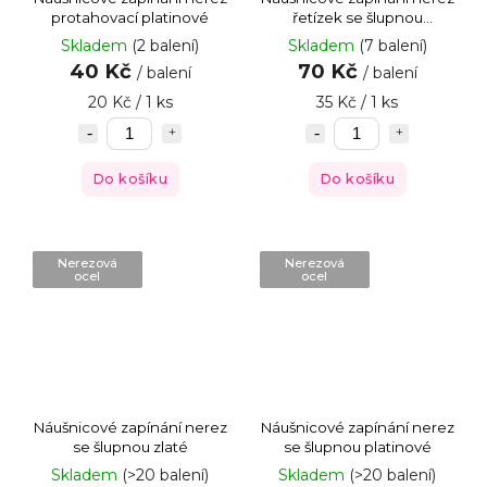
protahovací platinové
řetízek se šlupnou
platinové
Skladem
(2 balení)
Skladem
(7 balení)
40 Kč
70 Kč
/ balení
/ balení
20 Kč / 1 ks
35 Kč / 1 ks
Do košíku
Do košíku
Nerezová
Nerezová
ocel
ocel
Náušnicové zapínání nerez
Náušnicové zapínání nerez
se šlupnou zlaté
se šlupnou platinové
Skladem
(>20 balení)
Skladem
(>20 balení)