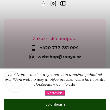
Zákaznická podpora:
+420 777 781 004
webshop@rooya.cz
Chcete návody na drátování?
Používáme cookies, abychom Vám umožnili pohodlné
prohlížení webu a díky analýze provozu webu ho neustále
E-mail
zlepšovali.
Více info
zde
.
Copyright 2026
Korálkárna Rooya
. Všechna práva
vyhrazena.
Nastavení
Upravit nastavení cookies
Vytvořil
Shoptet
| Design
Shoptak.cz
Chci se naučit drátovat
Souhlasím