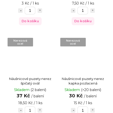
3 Kč / 1 ks
7,50 Kč / 1 ks
Do košíku
Do košíku
Nerezová
Nerezová
ocel
ocel
Náušnicové puzety nerez
Náušnicové puzety nerez
špičatý ovál
kapka pozlacená
Skladem
(2 balení)
Skladem
(>20 balení)
37 Kč
30 Kč
/ balení
/ balení
18,50 Kč / 1 ks
15 Kč / 1 ks