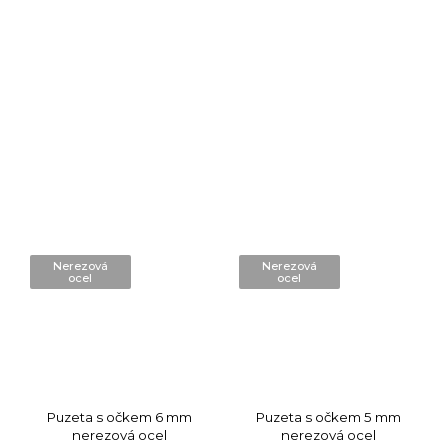
Nerezová
Nerezová
ocel
ocel
Puzeta s očkem 6 mm
Puzeta s očkem 5 mm
nerezová ocel
nerezová ocel