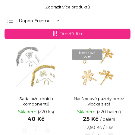
Zobrazit více produktů
Doporučujeme
Nejlevnější
Otevřít filtr
Nejdražší
Nejprodávanější
Nerezová
ocel
Abecedně
Sada bižuterních
Náušnicové puzety nerez
komponentů
vločka zlatá
Skladem
(>20 ks)
Skladem
(>20 balení)
40 Kč
25 Kč
/ balení
12,50 Kč / 1 ks