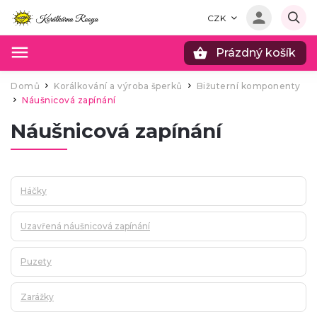
CZK
Prázdný košík
Hledat
Domů
Korálkování a výroba šperků
Bižuterní komponenty
/
/
Náušnicová zapínání
/
Náušnicová zapínání
Háčky
Uzavřená náušnicová zapínání
Puzety
Zarážky