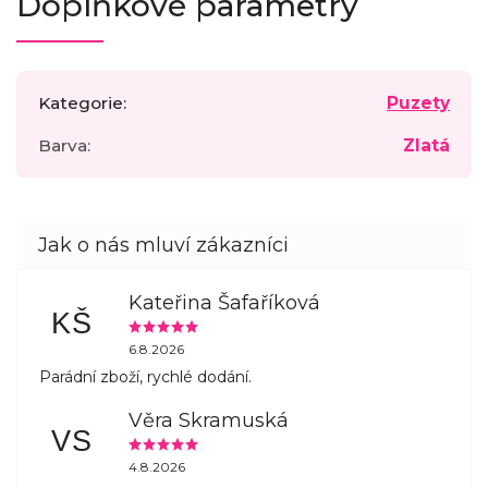
Doplňkové parametry
Kategorie
:
Puzety
Barva
:
Zlatá
Kateřina Šafaříková
KŠ
6.8.2026
Parádní zboží, rychlé dodání.
Věra Skramuská
VS
4.8.2026