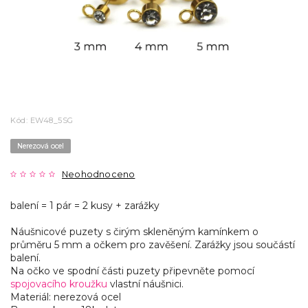
Kód:
EW48_5SG
Nerezová ocel
Neohodnoceno
balení = 1 pár = 2 kusy + zarážky
Náušnicové puzety s čirým skleněným kamínkem o
průměru 5 mm a očkem pro zavěšení. Zarážky jsou součástí
balení.
Na očko ve spodní části puzety připevněte pomocí
spojovacího kroužku
vlastní náušnici.
Materiál: nerezová ocel