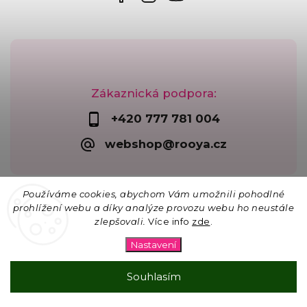
Zákaznická podpora:
+420 777 781 004
webshop@rooya.cz
Používáme cookies, abychom Vám umožnili pohodlné
prohlížení webu a díky analýze provozu webu ho neustále
zlepšovali.
Více info
zde
.
Copyright 2026
Korálkárna Rooya
. Všechna práva
vyhrazena.
Nastavení
Upravit nastavení cookies
Vytvořil
Shoptet
| Design
Shoptak.cz
Souhlasím