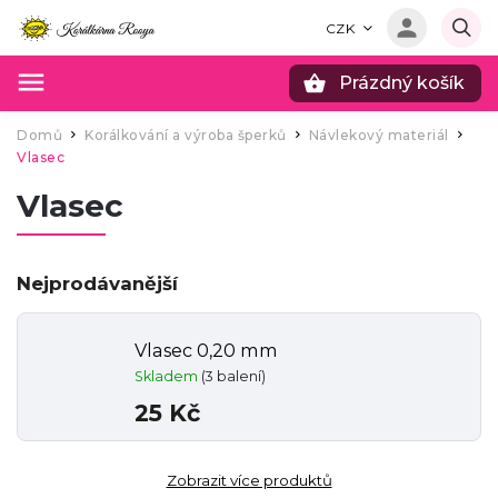
CZK
Prázdný košík
Hledat
Domů
Korálkování a výroba šperků
Návlekový materiál
/
/
/
Vlasec
Vlasec
Nejprodávanější
Vlasec 0,20 mm
Skladem
(3 balení)
25 Kč
Zobrazit více produktů