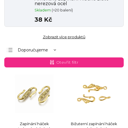
nerezová ocel
Skladem
(>20 balení)
38 Kč
Zobrazit více produktů
Doporučujeme
Nejlevnější
Otevřít filtr
Nejdražší
Nejprodávanější
Abecedně
Zapínání háček
Bižuterní zapínání háček