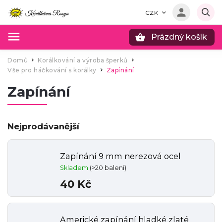
CZK
Prázdný košík
Hledat
Domů
Korálkování a výroba šperků
/
/
Vše pro háčkování s korálky
Zapínání
/
Zapínání
Nejprodávanější
Zapínání 9 mm nerezová ocel
Skladem
(>20 balení)
40 Kč
Americké zapínání hladké zlaté