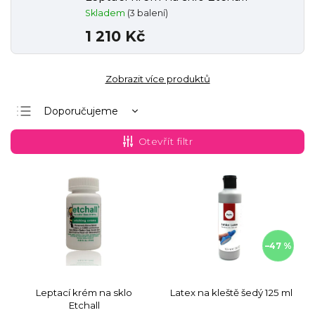
Skladem
(3 balení)
1 210 Kč
Zobrazit více produktů
Doporučujeme
Nejlevnější
Otevřít filtr
Nejdražší
Nejprodávanější
Abecedně
–47 %
Leptací krém na sklo
Latex na kleště šedý 125 ml
Etchall