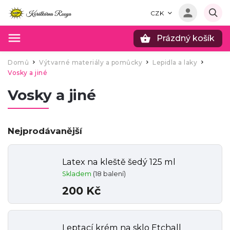
CZK
Prázdný košík
Hledat
Domů
Výtvarné materiály a pomůcky
Lepidla a laky
/
/
/
Vosky a jiné
Vosky a jiné
Nejprodávanější
Latex na kleště šedý 125 ml
Skladem
(18 balení)
200 Kč
Leptací krém na sklo Etchall