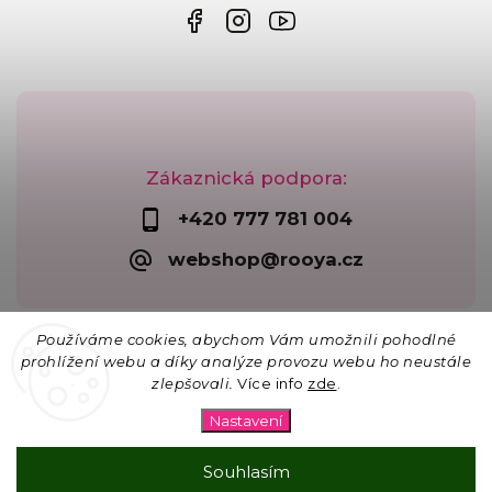
Zákaznická podpora:
+420 777 781 004
webshop@rooya.cz
Používáme cookies, abychom Vám umožnili pohodlné
prohlížení webu a díky analýze provozu webu ho neustále
zlepšovali.
Více info
zde
.
Copyright 2026
Korálkárna Rooya
. Všechna práva
vyhrazena.
Nastavení
Upravit nastavení cookies
Vytvořil
Shoptet
| Design
Shoptak.cz
Souhlasím