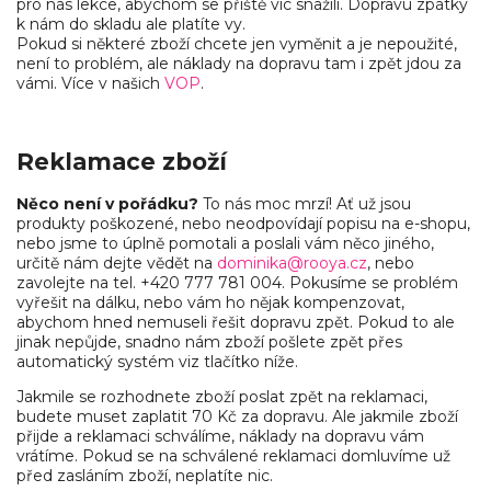
pro nás lekce, abychom se příště víc snažili. Dopravu zpátky
k nám do skladu ale platíte vy.
Pokud si některé zboží chcete jen vyměnit a je nepoužité,
není to problém, ale náklady na dopravu tam i zpět jdou za
vámi. Více v našich
VOP
.
Reklamace zboží
Něco není v pořádku?
To nás moc mrzí! Ať už jsou
produkty poškozené, nebo neodpovídají popisu na e-shopu,
nebo jsme to úplně pomotali a poslali vám něco jiného,
určitě nám dejte vědět na
dominika@rooya.cz
, nebo
zavolejte na tel. +420 777 781 004. Pokusíme se problém
vyřešit na dálku, nebo vám ho nějak kompenzovat,
abychom hned nemuseli řešit dopravu zpět. Pokud to ale
jinak nepůjde, snadno nám zboží pošlete zpět přes
automatický systém viz tlačítko níže.
Jakmile se rozhodnete zboží poslat zpět na reklamaci,
budete muset zaplatit 70 Kč za dopravu. Ale jakmile zboží
přijde a reklamaci schválíme, náklady na dopravu vám
vrátíme. Pokud se na schválené reklamaci domluvíme už
před zasláním zboží, neplatíte nic.