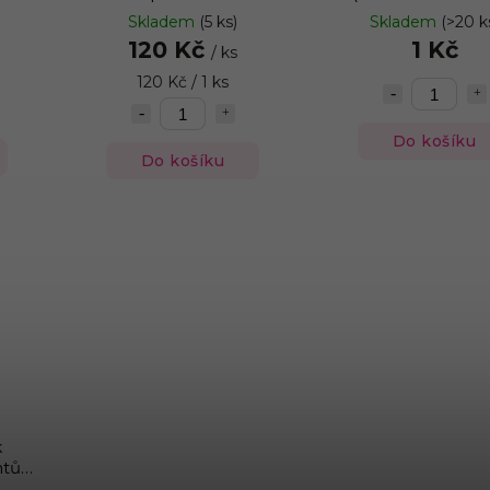
objednání)
Skladem
(5 ks)
Skladem
(>20 k
120 Kč
1 Kč
/ ks
120 Kč / 1 ks
Do košíku
Do košíku
k
ntů
e na