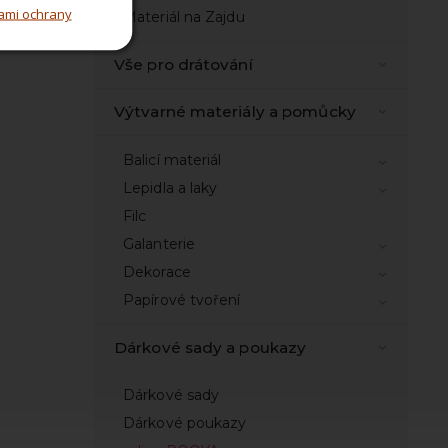
ami ochrany
Materiál na Zajdu
Vše pro drátování
Výtvarné materiály a pomůcky
Balicí materiál
Lepidla a laky
Filc
Galanterie
Dekorace
Papírové tvoření
Dárkové sady a poukazy
Dárkové sady
Dárkové poukazy