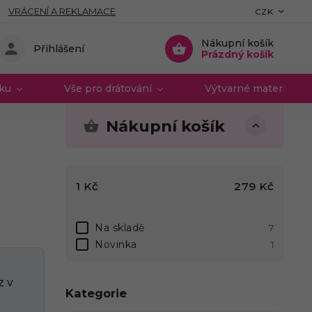
VRÁCENÍ A REKLAMACE
CZK
Nákupní košík
Přihlášení
Prázdný košík
vku
Vše pro drátování
Výtvarné materiály 
Nákupní košík
1
Kč
279
Kč
Na skladě
7
Novinka
1
 v
Kategorie