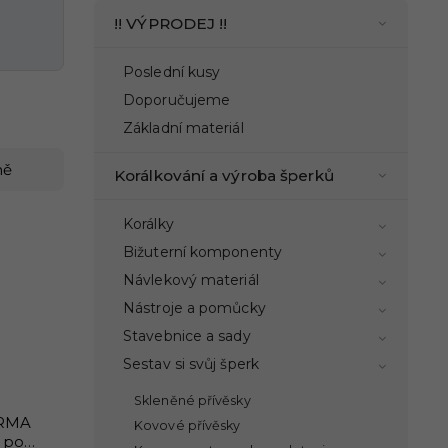
!! VÝPRODEJ !!
Poslední kusy
Doporučujeme
Základní materiál
ně
Korálkování a výroba šperků
Korálky
Bižuterní komponenty
Návlekový materiál
Nástroje a pomůcky
Stavebnice a sady
Sestav si svůj šperk
Skleněné přívěsky
ARMA
Kovové přívěsky
u po