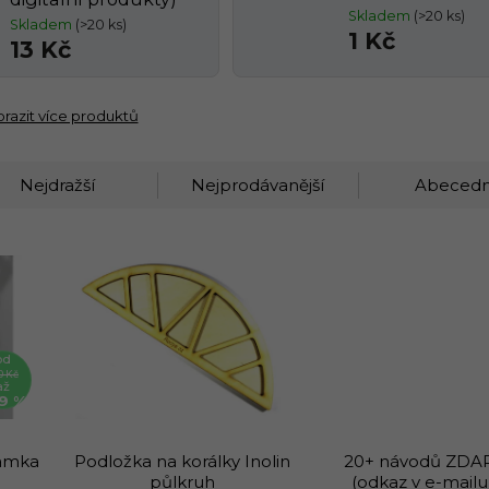
Skladem
(>20 ks)
Skladem
(>20 ks)
1 Kč
13 Kč
razit více produktů
Nejdražší
Nejprodávanější
Abeced
od
0 Kč
až
9 %
amka
Podložka na korálky Inolin
20+ návodů ZD
půlkruh
(odkaz v e-mail