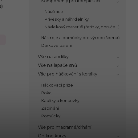
Komponenty pro kompletaci
s)
Náušnice
Přívěsky a náhrdelníky
Návlekový materiál (řetízky, obruče...)
Nástroje a pomůcky pro výrobu šperků
Dárkové balení
Vše na andílky
Vše na lapače snů
Vše pro háčkování s korálky
Háčkovací příze
Rokajl
Kaplíky a koncovky
Zapínání
Pomůcky
Vše pro macramé/drhání
On-line kurzy