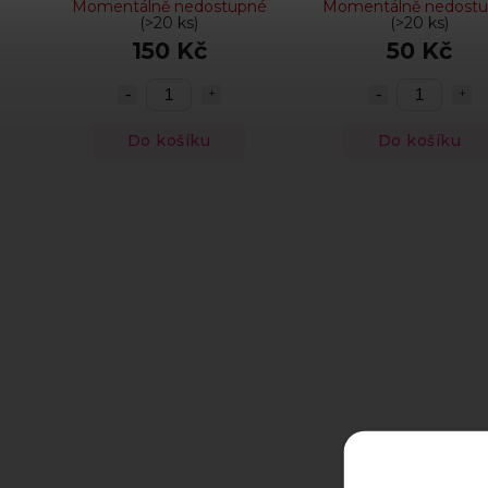
Momentálně nedostupné
Momentálně nedost
digitální produkty
(>20 ks)
(>20 ks)
150 Kč
50 Kč
Do košíku
Do košíku