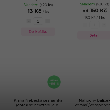
se nevztahuje na digitální
Skladem
(>20 ks)
Skladem
(>20 ks)
produkty)
150 Kč
13 Kč
od
/ ks
150 Kč / 1 ks
Do košíku
Detail
490 Kč
–69 %
Kniha Nebeská seznamka
Náhodný balíče
(dárek se nevztahuje na
korálků/kompone
digitální produkty)
(dárek se nevztahuj