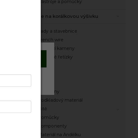
Nástroje a pomůcky
Vše na korálkovou výšivku
Sady a stavebnice
French wire
Našívací kameny
Štrasové řetízky
Souhlasím
Flitry
Rokajl
Odmítnout
Korálky
Kabošony
Podkladový materiál
Nitě
Pomůcky
Komponenty
Materiál na Andělku