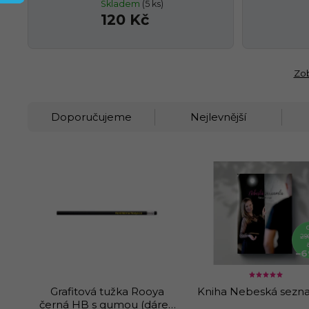
Skladem
(5 ks)
120 Kč
Zob
Doporučujeme
Nejlevnější
29
–6
Grafitová tužka Rooya
Kniha Nebeská sezn
černá HB s gumou (dárek