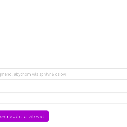
, abychom Vám umožnili pohodlné prohlížení webu a
zu webu ho neustále zlepšovali.
Více info
zde
.
 se naučit drátovat