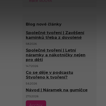
edice ROOYA
Blog nové články
Společné tvoření | Zavěšení
kamínků třeba z dovolené
5.8.2026
Společné tvoření | Letní
náramky a nákotníčky nejen
pro děti
14.7.2026
Co se děje v podcastu
Stvořeno k tvoření?
5.6.2026
Návod | Náramek na gumičce
27.5.2026
Archiv