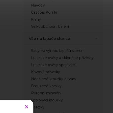
Návody
Časopis Korálki
Knihy
Velkoobchodní balení
Vše na lapače slunce
Sady na výrobu lapačů slunce
Lustrové ověsy a skleněné přívěsky
Lustrové ověsy spojovací
Kovové přívěsky
Nedělené kroužky a tvary
Broušené korálky
Přírodní minerály
Spojovací kroužky
Řetízky