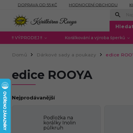
DOPRAVA OD 55 KČ
HODNOCENÍ OBCHODU
K
OBCHODNÍ PODMÍNKY
PODMÍNKY OCHRANY OSOB
Hleda
!! VÝPRODEJ !!
Korálkování a výroba šperků
Domů
Dárkové sady a poukazy
edice ROO
/
/
edice ROOYA
Nejprodávanější
Podložka na
korálky Inolin
půlkruh