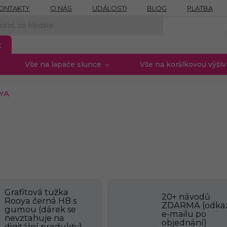
ONTAKTY
O NÁS
UDÁLOSTI
BLOG
PLATBA
NÍCH ÚDAJŮ
MOJE OBJEDNÁVKA
PROVIZNÍ SYSTÉM
t
Vše na lapače slunce
Vše na korálkovou výši
YA
Grafitová tužka
20+ návodů
Rooya černá HB s
ZDARMA (odkaz
gumou (dárek se
e-mailu po
nevztahuje na
objednání)
digitální produkty)