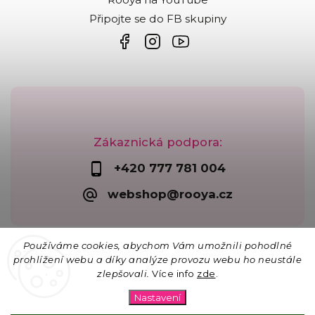
Připojte se do FB skupiny
Zákaznická podpora:
+420 777 781 004
webshop@rooya.cz
Používáme cookies, abychom Vám umožnili pohodlné
prohlížení webu a díky analýze provozu webu ho neustále
zlepšovali.
Více info
zde
.
Copyright 2026
Korálkárna Rooya
. Všechna práva
vyhrazena.
Nastavení
Upravit nastavení cookies