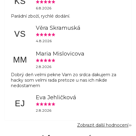
KŠ
6.8.2026
Parádní zboží, rychlé dodání.
Věra Skramuská
VS
4.8.2026
Maria Mislovicova
MM
2.8.2026
Dobrý deň velmi pekne Vam zo srdca dakujem za
hacky som velmi rada pretoze u nas ich nikde
nedostamem
Eva Jehličková
EJ
2.8.2026
Zobrazit další hodnocení