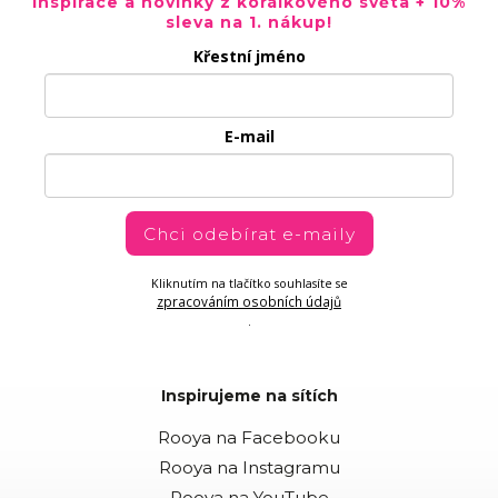
Inspirace a novinky z korálkového světa + 10%
sleva na 1. nákup!
Křestní jméno
E-mail
Chci odebírat e-maily
Kliknutím na tlačítko souhlasíte se
zpracováním osobních údajů
.
Inspirujeme na sítích
Rooya na Facebooku
Rooya na Instagramu
Rooya na YouTube