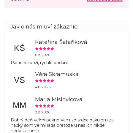
Kateřina Šafaříková
KŠ
6.8.2026
Parádní zboží, rychlé dodání.
Věra Skramuská
VS
4.8.2026
Maria Mislovicova
MM
2.8.2026
Dobrý deň velmi pekne Vam zo srdca dakujem za
hacky som velmi rada pretoze u nas ich nikde
nedostamem