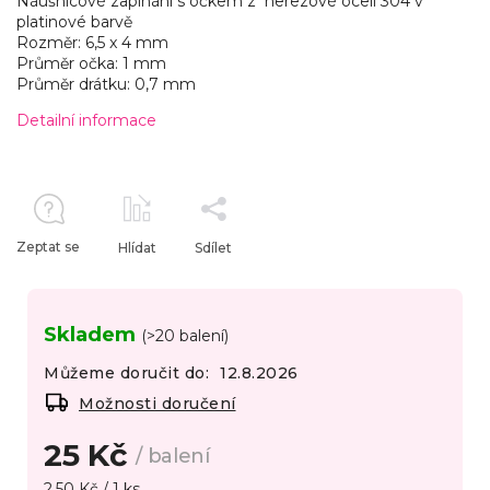
Náušnicové zapínání s očkem z nerezové oceli 304 v
platinové barvě
Rozměr: 6,5 x 4 mm
Průměr očka: 1 mm
Průměr drátku: 0,7 mm
Detailní informace
Zeptat se
Hlídat
Sdílet
Skladem
(>20 balení)
Můžeme doručit do:
12.8.2026
Možnosti doručení
25 Kč
/ balení
2,50 Kč / 1 ks