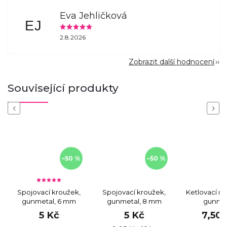
Eva Jehličková
EJ
2.8.2026
Zobrazit další hodnocení
Související produkty
Previous
Next
–50 %
–50 %
Spojovací kroužek,
Spojovací kroužek,
Ketlovací n
gunmetal, 6 mm
gunmetal, 8 mm
gunme
5 Kč
5 Kč
7,50 