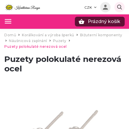
CZK
Prázdný košík
Hledat
Domů
Korálkování a výroba šperků
Bižuterní komponenty
/
/
Náušnicová zapínání
Puzety
/
/
/
Puzety polokulaté nerezová ocel
Puzety polokulaté nerezová
ocel