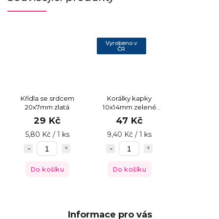
Vyrobeno v
ČR
Křídla se srdcem
Korálky kapky
20x7mm zlatá
10x14mm zelené
zlatý pokov
29 Kč
47 Kč
5,80 Kč / 1 ks
9,40 Kč / 1 ks
Do košíku
Do košíku
Informace pro vás