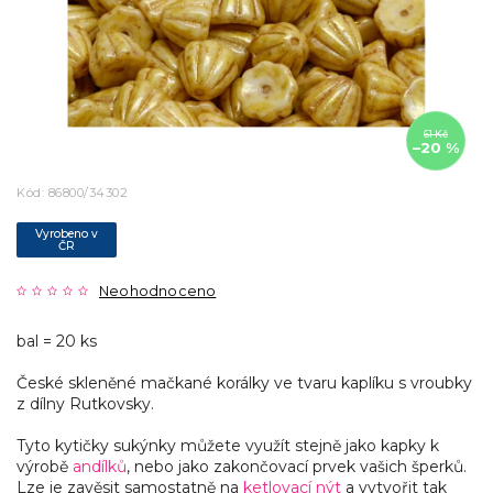
61 Kč
–20 %
Kód:
86800/34302
Vyrobeno v
ČR
Neohodnoceno
bal = 20 ks
České skleněné mačkané korálky ve tvaru kaplíku s vroubky
z dílny Rutkovsky.
Tyto kytičky sukýnky můžete využít stejně jako kapky k
výrobě
andílků
, nebo jako zakončovací prvek vašich šperků.
Lze je zavěsit samostatně na
ketlovací nýt
a vytvořit tak