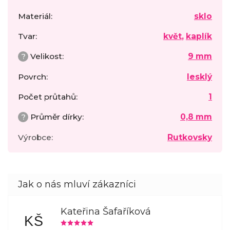
Materiál
:
sklo
Tvar
:
květ
,
kaplík
?
Velikost
:
9 mm
Povrch
:
lesklý
Počet průtahů
:
1
?
Průměr dírky
:
0,8 mm
Výrobce
:
Rutkovsky
Kateřina Šafaříková
KŠ