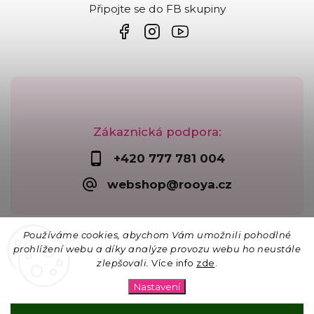
Připojte se do FB skupiny
Zákaznická podpora:
+420 777 781 004
webshop@rooya.cz
Používáme cookies, abychom Vám umožnili pohodlné
prohlížení webu a díky analýze provozu webu ho neustále
zlepšovali.
Více info
zde
.
Copyright 2026
Korálkárna Rooya
. Všechna práva
vyhrazena.
Nastavení
Upravit nastavení cookies