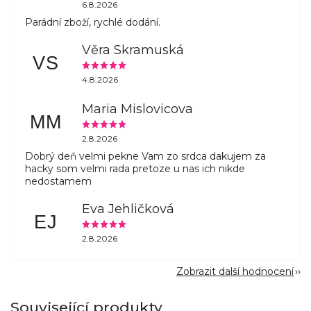
6.8.2026
Parádní zboží, rychlé dodání.
Věra Skramuská
VS
4.8.2026
Maria Mislovicova
MM
2.8.2026
Dobrý deň velmi pekne Vam zo srdca dakujem za
hacky som velmi rada pretoze u nas ich nikde
nedostamem
Eva Jehličková
EJ
2.8.2026
Zobrazit další hodnocení
Související produkty