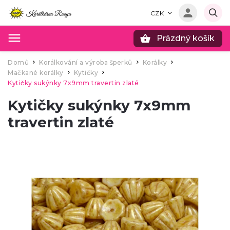
CZK
Prázdný košík
Hledat
Domů
Korálkování a výroba šperků
Korálky
/
/
/
Mačkané korálky
Kytičky
/
/
Kytičky sukýnky 7x9mm travertin zlaté
Kytičky sukýnky 7x9mm
travertin zlaté