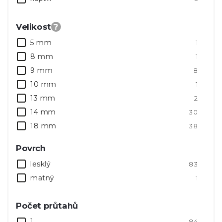
Velikost
?
5 mm
1
8 mm
1
9 mm
8
10 mm
1
13 mm
2
14 mm
30
18 mm
38
21 mm
3
Povrch
lesklý
83
matný
1
Počet průtahů
1
84