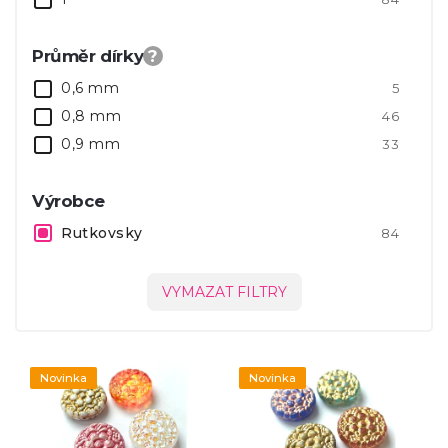
Průměr dírky
?
0,6 mm
5
0,8 mm
46
0,9 mm
33
Výrobce
Rutkovsky
84
VYMAZAT FILTRY
Novinka
Novinka