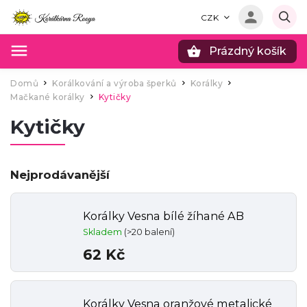
CZK
Prázdný košík
Hledat
Domů
Korálkování a výroba šperků
Korálky
/
/
/
Mačkané korálky
Kytičky
/
Kytičky
Nejprodávanější
Korálky Vesna bílé žíhané AB
Skladem
(>20 balení)
62 Kč
Korálky Vesna oranžové metalické