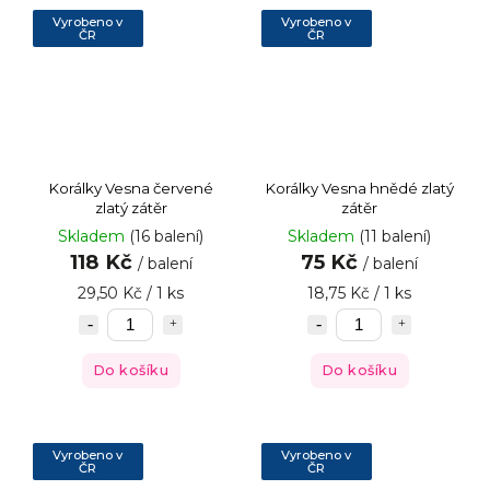
Vyrobeno v
Vyrobeno v
ČR
ČR
Korálky Vesna červené
Korálky Vesna hnědé zlatý
zlatý zátěr
zátěr
Skladem
(16 balení)
Skladem
(11 balení)
118 Kč
75 Kč
/ balení
/ balení
29,50 Kč / 1 ks
18,75 Kč / 1 ks
Do košíku
Do košíku
Vyrobeno v
Vyrobeno v
ČR
ČR