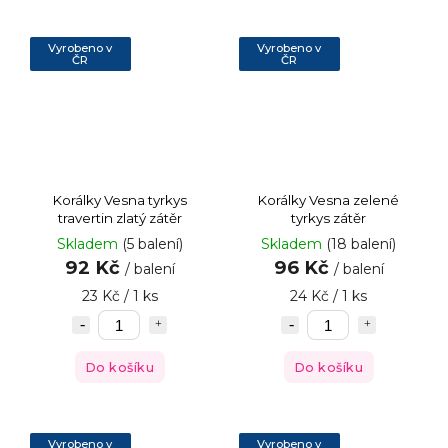
Vyrobeno v
Vyrobeno v
ČR
ČR
Korálky Vesna tyrkys
Korálky Vesna zelené
travertin zlatý zátěr
tyrkys zátěr
Skladem
(5 balení)
Skladem
(18 balení)
92 Kč
96 Kč
/ balení
/ balení
23 Kč / 1 ks
24 Kč / 1 ks
Do košíku
Do košíku
Vyrobeno v
Vyrobeno v