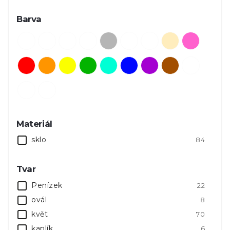
Barva
Materiál
sklo
84
Tvar
Penízek
22
ovál
8
květ
70
kaplík
6