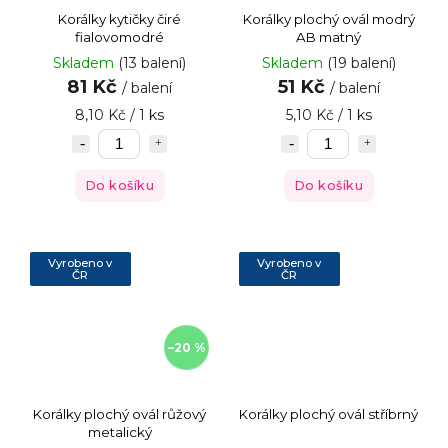
Korálky kytičky čiré
Korálky plochý ovál modrý
fialovomodré
AB matný
Skladem
(13 balení)
Skladem
(19 balení)
81 Kč
51 Kč
/ balení
/ balení
8,10 Kč / 1 ks
5,10 Kč / 1 ks
Do košíku
Do košíku
Vyrobeno v
Vyrobeno v
ČR
ČR
–20 %
Korálky plochý ovál růžový
Korálky plochý ovál stříbrný
metalický