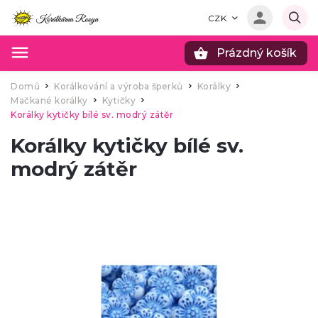
CZK
Prázdný košík
Hledat
Domů
Korálkování a výroba šperků
Korálky
/
/
/
Mačkané korálky
Kytičky
/
/
Korálky kytičky bílé sv. modrý zátěr
Korálky kytičky bílé sv.
modrý zátěr