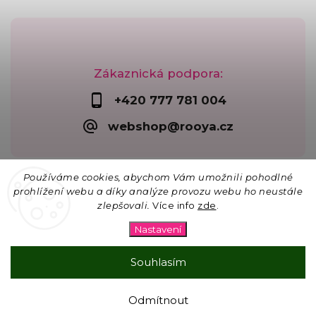
Zákaznická podpora:
+420 777 781 004
webshop@rooya.cz
Používáme cookies, abychom Vám umožnili pohodlné
prohlížení webu a díky analýze provozu webu ho neustále
zlepšovali.
Více info
zde
.
Copyright 2026
Korálkárna Rooya
. Všechna práva
vyhrazena.
Nastavení
Upravit nastavení cookies
Vytvořil
Shoptet
| Design
Shoptak.cz
Souhlasím
☀ 15% SLEVA na vše na lapače slunce s kódem
Odmítnout
SLUNCE26 pro objednávky nad 300 Kč.