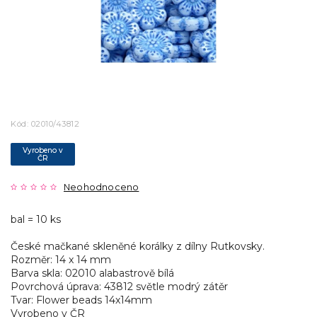
Kód:
02010/43812
Vyrobeno v
ČR
Neohodnoceno
bal = 10 ks
České mačkané skleněné korálky z dílny Rutkovsky.
Rozměr: 14 x 14 mm
Barva skla: 02010 alabastrově bílá
Povrchová úprava: 43812 světle modrý zátěr
Tvar: Flower beads 14x14mm
Vyrobeno v ČR