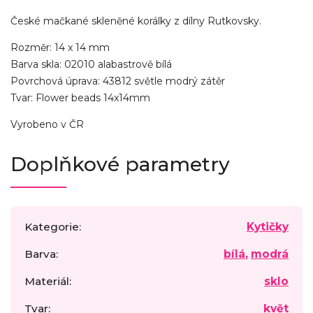
České mačkané skleněné korálky z dílny Rutkovsky.
Rozměr: 14 x 14 mm
Barva skla: 02010 alabastrově bílá
Povrchová úprava: 43812 světle modrý zátěr
Tvar: Flower beads 14x14mm
Vyrobeno v ČR
Doplňkové parametry
Kategorie
:
Kytičky
Barva
:
bílá
,
modrá
Materiál
:
sklo
Tvar
:
květ