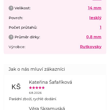
?
Velikost
:
14 mm
Povrch
:
lesklý
Počet průtahů
:
1
?
Průměr dírky
:
0,8 mm
Výrobce
:
Rutkovsky
Kateřina Šafaříková
KŠ
6.8.2026
Parádní zboží, rychlé dodání.
Věra Skramuská