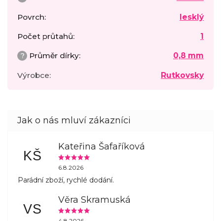
Povrch
:
lesklý
Počet průtahů
:
1
?
Průměr dírky
:
0,8 mm
Výrobce
:
Rutkovsky
Kateřina Šafaříková
KŠ
6.8.2026
Parádní zboží, rychlé dodání.
Věra Skramuská
VS
4.8.2026