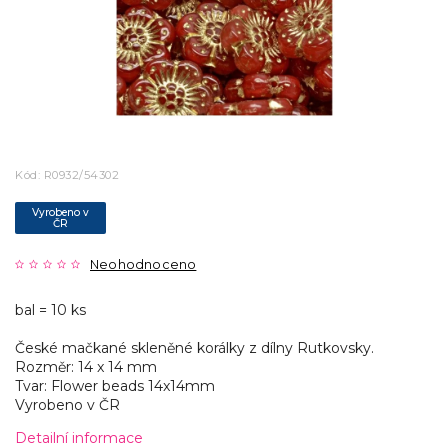
Kód:
R0932/54302
Vyrobeno v
ČR
Neohodnoceno
bal = 10 ks
České mačkané skleněné korálky z dílny Rutkovsky.
Rozměr: 14 x 14 mm
Tvar: Flower beads 14x14mm
Vyrobeno v ČR
Detailní informace