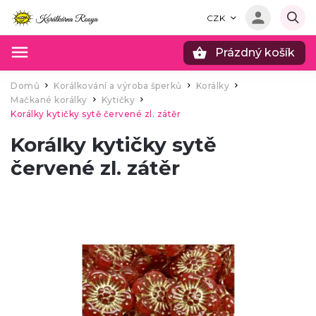
CZK
Prázdný košík
Hledat
Domů
Korálkování a výroba šperků
Korálky
/
/
/
Mačkané korálky
Kytičky
/
/
Korálky kytičky sytě červené zl. zátěr
Korálky kytičky sytě
červené zl. zátěr