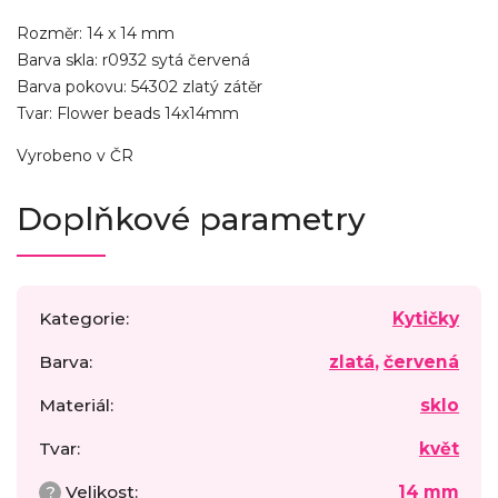
Rozměr: 14 x 14 mm
Barva skla: r0932 sytá červená
Barva pokovu: 54302 zlatý zátěr
Tvar: Flower beads 14x14mm
Vyrobeno v ČR
Doplňkové parametry
Kategorie
:
Kytičky
Barva
:
zlatá
,
červená
Materiál
:
sklo
Tvar
:
květ
?
Velikost
:
14 mm