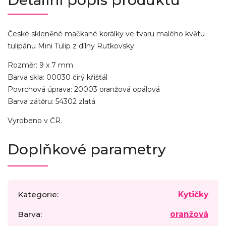
Detailní popis produktu
České skleněné mačkané korálky ve tvaru malého květu
tulipánu Mini Tulip z dílny Rutkovsky.
Rozměr: 9 x 7 mm
Barva skla: 00030 čirý křišťál
Povrchová úprava: 20003 oranžová opálová
Barva zátěru: 54302 zlatá
Vyrobeno v ČR.
Doplňkové parametry
Kategorie
:
Kytičky
Barva
:
oranžová