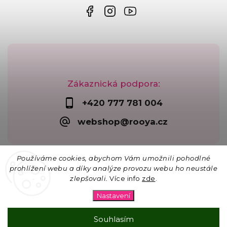
Zákaznická podpora:
+420 777 781 004
webshop@rooya.cz
Používáme cookies, abychom Vám umožnili pohodlné
prohlížení webu a díky analýze provozu webu ho neustále
zlepšovali.
Více info
zde
.
Copyright 2026
Korálkárna Rooya
. Všechna práva
vyhrazena.
Nastavení
Upravit nastavení cookies
Vytvořil
Shoptet
| Design
Shoptak.cz
Souhlasím