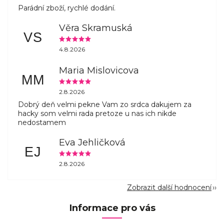
Parádní zboží, rychlé dodání.
Věra Skramuská
VS
4.8.2026
Maria Mislovicova
MM
2.8.2026
Dobrý deň velmi pekne Vam zo srdca dakujem za
hacky som velmi rada pretoze u nas ich nikde
nedostamem
Eva Jehličková
EJ
2.8.2026
Zobrazit další hodnocení
Informace pro vás