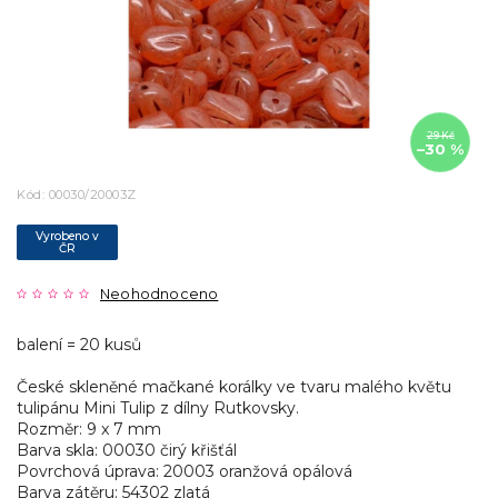
29 Kč
–30 %
Kód:
00030/20003Z
Vyrobeno v
ČR
Neohodnoceno
balení = 20 kusů
České skleněné mačkané korálky ve tvaru malého květu
tulipánu Mini Tulip z dílny Rutkovsky.
Rozměr: 9 x 7 mm
Barva skla: 00030 čirý křišťál
Povrchová úprava: 20003 oranžová opálová
Barva zátěru: 54302 zlatá