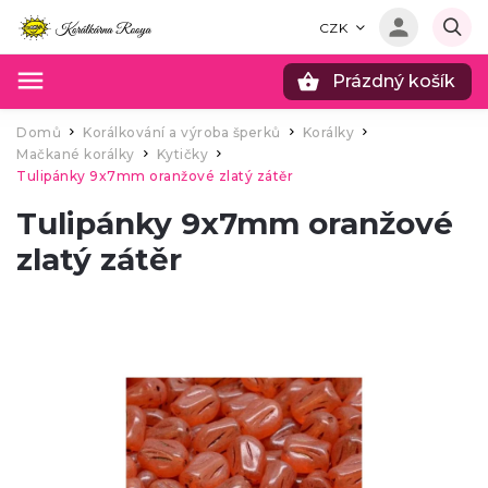
CZK
Prázdný košík
Hledat
Domů
Korálkování a výroba šperků
Korálky
/
/
/
Mačkané korálky
Kytičky
/
/
Tulipánky 9x7mm oranžové zlatý zátěr
Tulipánky 9x7mm oranžové
zlatý zátěr