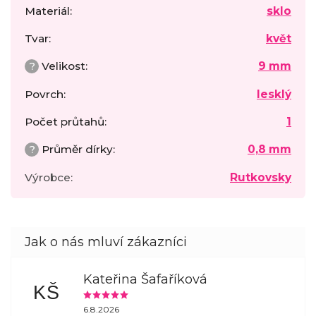
Materiál
:
sklo
Tvar
:
květ
?
Velikost
:
9 mm
Povrch
:
lesklý
Počet průtahů
:
1
?
Průměr dírky
:
0,8 mm
Výrobce
:
Rutkovsky
Kateřina Šafaříková
KŠ
6.8.2026