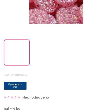
Kód:
28701/54321
Vyrobeno v
ČR
Neohodnoceno
bal = 4 ks