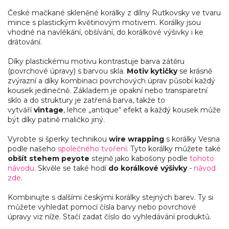
České mačkané skleněné korálky z dílny Rutkovsky ve tvaru
mince s plastickým květinovým motivem. Korálky jsou
vhodné na navlékání, obšívání, do korálkové výšivky i ke
drátování.
Díky plastickému motivu kontrastuje barva zátěru
(povrchové úpravy) s barvou skla.
Motiv kytičky
se krásně
zvýrazní a díky kombinaci povrchových úprav působí každý
kousek jedinečně. Základem je opakní nebo transparetní
sklo a do struktury je zatřená barva, takže to
vytváří
vintage
, lehce „antique“ efekt a každý kousek může
být díky patině maličko jiný.
Vyrobte si šperky technikou
wire wrapping
s korálky Vesna
podle našeho
společného tvoření
. Tyto korálky můžete také
obšít stehem peyote
stejně jako kabošony podle
tohoto
návodu
. Skvěle se také hodí
do korálkové výšivky
-
návod
zde
.
Kombinujte s dalšími českými korálky stejných barev. Ty si
můžete vyhledat pomocí čísla barvy nebo povrchové
úpravy viz níže. Stačí zadat číslo do vyhledávání produktů.