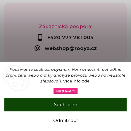
Zákaznická podpora:
+420 777 781 004
webshop@rooya.cz
Používáme cookies, abychom Vám umožnili pohodlné
prohlížení webu a díky analýze provozu webu ho neustále
zlepšovali.
Více info
zde
.
Copyright 2026
Korálkárna Rooya
. Všechna práva
vyhrazena.
Nastavení
Upravit nastavení cookies
Vytvořil
Shoptet
| Design
Shoptak.cz
Souhlasím
☀ 15% SLEVA na vše na lapače slunce s kódem
Odmítnout
SLUNCE26 pro objednávky nad 300 Kč.