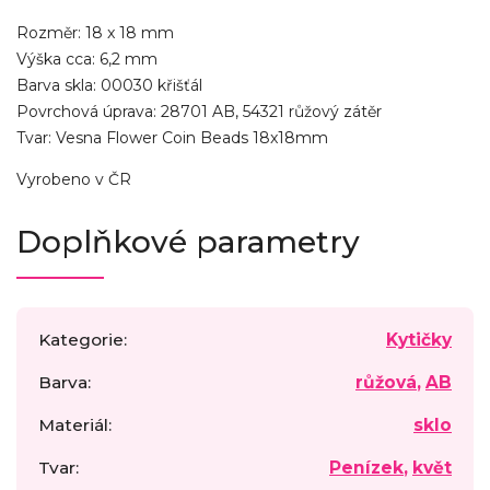
Rozměr: 18 x 18 mm
Výška cca: 6,2 mm
Barva skla: 00030 křišťál
Povrchová úprava: 28701 AB, 54321 růžový zátěr
Tvar: Vesna Flower Coin Beads 18x18mm
Vyrobeno v ČR
Doplňkové parametry
Kategorie
:
Kytičky
Barva
:
růžová
,
AB
Materiál
:
sklo
Tvar
:
Penízek
,
květ