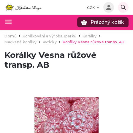
CZK
Prázdný košík
Hledat
Domů
Korálkování a výroba šperků
Korálky
/
/
/
Mačkané korálky
Kytičky
Korálky Vesna růžové transp. AB
/
/
Korálky Vesna růžové
transp. AB