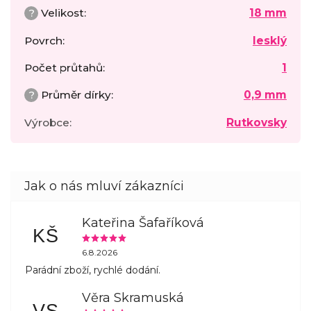
?
Velikost
:
18 mm
Povrch
:
lesklý
Počet průtahů
:
1
?
Průměr dírky
:
0,9 mm
Výrobce
:
Rutkovsky
Kateřina Šafaříková
KŠ
6.8.2026
Parádní zboží, rychlé dodání.
Věra Skramuská