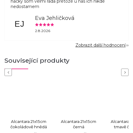
hacky som velmi rada pretoze u nas ich nikde
nedostamem
Eva Jehličková
EJ
2.8.2026
Zobrazit další hodnocení
Související produkty
Previous
Next
Alcantara 21x15cm
Alcantara 21x15cm
Alcantara 
čokoládově hnědá
černá
tmavě če