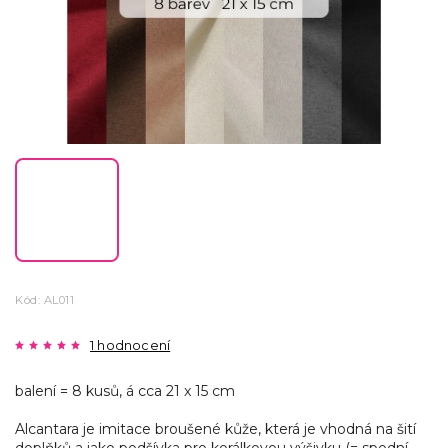
Kód:
AL011
1 hodnocení
balení = 8 kusů, á cca 21 x 15 cm
Alcantara je imitace broušené kůže, která
je vhodná na šití
doplňků a jako podšívka pro korálkovou výšivku (= spodní