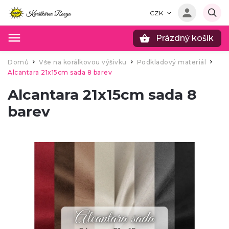
CZK
Prázdný košík
Hledat
Domů
Vše na korálkovou výšivku
Podkladový materiál
/
/
/
Alcantara 21x15cm sada 8 barev
Alcantara 21x15cm sada 8
barev