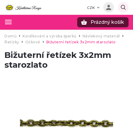
CZK
Prázdný košík
Hledat
Domů
Korálkování a výroba šperků
Návlekový materiál
/
/
/
Řetízky
Očkové
Bižuterní řetízek 3x2mm starozlato
/
/
Bižuterní řetízek 3x2mm
starozlato