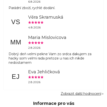
6.8.2026
Parádní zboží, rychlé dodání.
Věra Skramuská
VS
4.8.2026
Maria Mislovicova
MM
2.8.2026
Dobrý deň velmi pekne Vam zo srdca dakujem za
hacky som velmi rada pretoze u nas ich nikde
nedostamem
Eva Jehličková
EJ
2.8.2026
Zobrazit další hodnocení
Informace pro vás