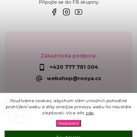
Připojte se do FB skupiny
Zákaznická podpora:
+420 777 781 004
webshop@rooya.cz
Používáme cookies, abychom Vám umožnili pohodlné
prohlížení webu a díky analýze provozu webu ho neustále
zlepšovali.
Více info
zde
.
Copyright 2026
Korálkárna Rooya
. Všechna práva
vyhrazena.
Nastavení
Upravit nastavení cookies
Vytvořil
Shoptet
| Design
Shoptak.cz