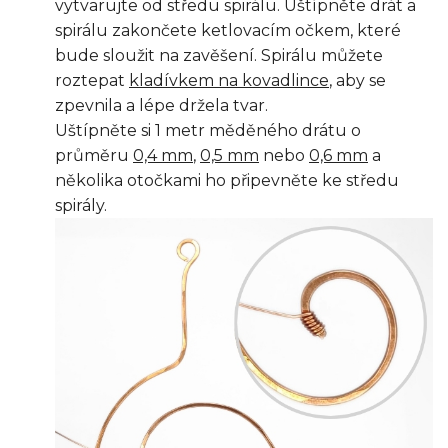
vytvarujte od středu spirálu. Uštípněte drát a
spirálu zakončete ketlovacím očkem, které
bude sloužit na zavěšení. Spirálu můžete
roztepat
kladívkem na kovadlince
, aby se
zpevnila a lépe držela tvar.
Uštípněte si 1 metr měděného drátu o
průměru
0,4 mm
,
0,5 mm
nebo
0,6 mm
a
několika otočkami ho připevněte ke středu
spirály.