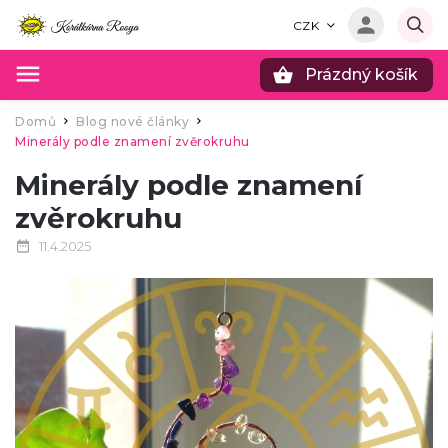
CZK
Prázdný košík
Hledat
Domů
Blog nové články
/
/
Minerály podle znamení zvěrokruhu
Minerály podle znamení
zvěrokruhu
11.4.2025