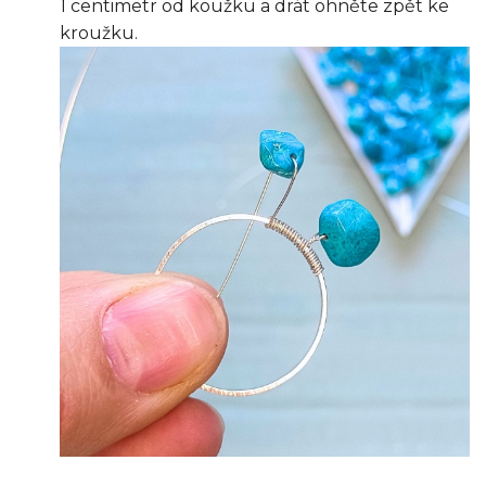
1 centimetr od koužku a drát ohněte zpět ke
kroužku.