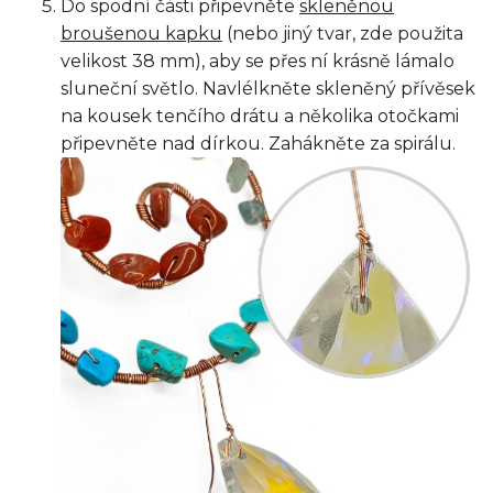
Do spodní části připevněte
skleněnou
broušenou kapku
(nebo jiný tvar, zde použita
velikost 38 mm), aby se přes ní krásně lámalo
sluneční světlo. Navlélkněte skleněný přívěsek
na kousek tenčího drátu a několika otočkami
připevněte nad dírkou. Zahákněte za spirálu.