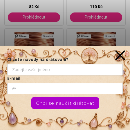
Chcete návody na drátování?
Používáme cookies, abychom Vám umožnili pohodlné
prohlížení webu a díky analýze provozu webu ho neustále
E-mail
zlepšovali.
Více info
zde
.
Nastavení
Chci se naučit drátovat
Souhlasím
☀ 15% SLEVA na vše na lapače slunce s kódem
Odmítnout
SLUNCE26 pro objednávky nad 300 Kč.