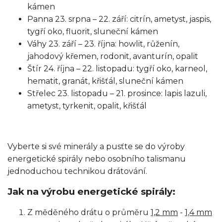
kámen
Panna
23. srpna – 22. září: citrín, ametyst, jaspis,
tygří oko, fluorit, sluneční kámen
Váhy
23. září – 23. října: howlit, růženín,
jahodový křemen, rodonit, avanturín, opalit
Štír
24. října – 22. listopadu: tygří oko, karneol,
hematit, granát, křišťál, sluneční kámen
Střelec
23. listopadu – 21. prosince: lapis lazuli,
ametyst, tyrkenit, opalit, křišťál
Vyberte si své minerály a pusťte se do výroby
energetické spirály nebo osobního talismanu
jednoduchou technikou drátování.
Jak na výrobu energetické spirály:
Z měděného drátu o průměru
1,2 mm
-
1,4 mm