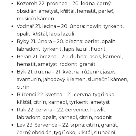
Kozoroh
22. prosince – 20. ledna: černý
obsidián, ametyst, křišťál, hematit, perleť,
měsícín kámen
Vodnář
21. ledna – 20. února: howlit, tyrkenit,
opalit, křišťál, lapis lazuli
Ryby
21. února – 20. března: perleť, opalit,
labradorit, tyrkenit, lapis lazuli, fluorit
Beran
21. března – 20. dubna: jaspis, karneol,
hematit, ametyst, rodonit, granát
Býk
21. dubna – 21. května: růženín, jaspis,
avanturín, jahodový křemen, sluneční kámen,
citrín
Blíženci
22. května – 21. června: tygří oko,
křišťál, citrín, karneol, tyrkenit, ametyst
Rak
22. června – 22. července: howlit,
labradorit, opalit, karneol, citrín, rodonit
Lev
23. července – 22. srpna: citrín, granát,
černý obsidián, tygří oko, křišťál, sluneční