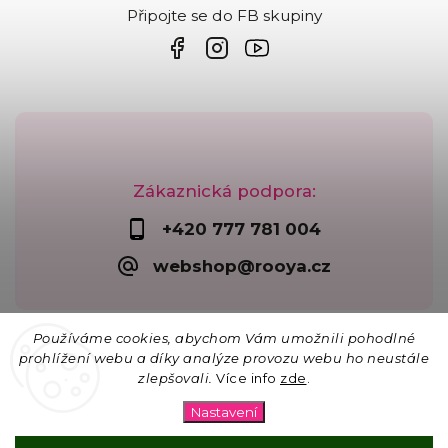
Připojte se do FB skupiny
Zákaznická podpora:
+420 777 781 004
webshop@rooya.cz
Používáme cookies, abychom Vám umožnili pohodlné
prohlížení webu a díky analýze provozu webu ho neustále
zlepšovali.
Více info
zde
.
Copyright 2026
Korálkárna Rooya
. Všechna práva
vyhrazena.
Nastavení
Upravit nastavení cookies