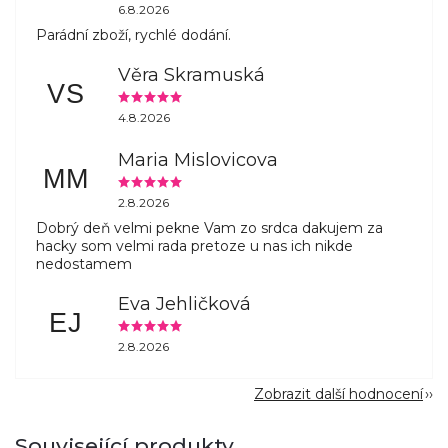
6.8.2026
Parádní zboží, rychlé dodání.
Věra Skramuská
VS
4.8.2026
Maria Mislovicova
MM
2.8.2026
Dobrý deň velmi pekne Vam zo srdca dakujem za
hacky som velmi rada pretoze u nas ich nikde
nedostamem
Eva Jehličková
EJ
2.8.2026
Zobrazit další hodnocení
Související produkty