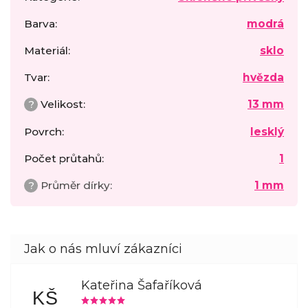
Barva
:
modrá
Materiál
:
sklo
Tvar
:
hvězda
?
Velikost
:
13 mm
Povrch
:
lesklý
Počet průtahů
:
1
?
Průměr dírky
:
1 mm
Kateřina Šafaříková
KŠ