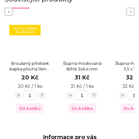
Previous
Next
-15 % s kódem
SLUNCE26
Broušený přívěsek
Šlupna rhodiovaná
Šlupna rho
kapka plochá 16mm
štíhlá 3x6,4 mm
3,5 x 7
modrá
20 Kč
31 Kč
32 
20 Kč / 1 ks
31 Kč / 1 ks
32 Kč / 
Do košíku
Do košíku
Do koš
Informace pro vás