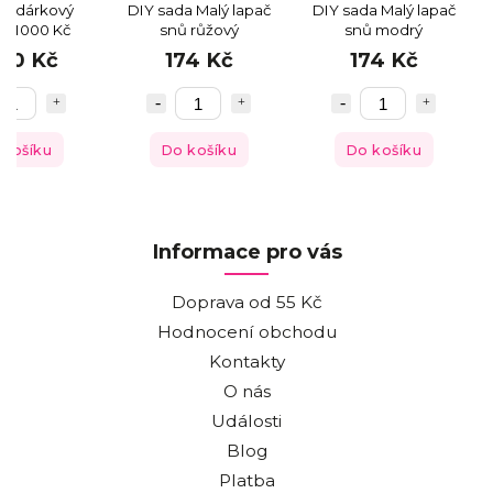
ní dárkový
DIY sada Malý lapač
DIY sada Malý lapač
z 1000 Kč
snů růžový
snů modrý
000 Kč
174 Kč
174 Kč
 košíku
Do košíku
Do košíku
Informace pro vás
Doprava od 55 Kč
Hodnocení obchodu
Kontakty
O nás
Události
Blog
Platba