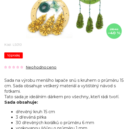
290 Kč
–40 %
Kód:
LS010
Výprodej
Neohodnoceno
Sada na výrobu menšího lapače snů s kruhem o průměru 15
cm. Sada obsahuje veškerý materiál a vytištěný návod s
fotkami.
Tato sada je ideálním dárkem pro všechny, kteří rádi tvoří.
Sada obsahuje:
dřevěný kruh 15 cm
3 dřevěná pírka
30 dřevěných korálků o průměru 6 mm
voskovanou šňůru o průměru 1 mm