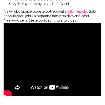
vytištěný barevný návod s fotkami
Na výrobu lapače budete potřebovat
nůžky
,
lepidlo
, šídlo
nebo tlustou jehlu a případně barvy na dřevěné části.
Na návod se můžete podívat i v tomto videu.