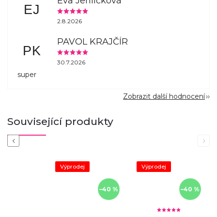
Eva Jehličková
EJ
2.8.2026
PAVOL KRAJČÍR
PK
30.7.2026
super
Zobrazit další hodnocení
Související produkty
Previous
Next
Výprodej
Výprodej
–40 %
–40 %