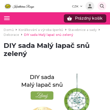
CZK
Prázdný košík
Hledat
Domů
Korálkování a výroba šperků
Stavebnice a sady
/
/
/
Dekorace
DIY sada Malý lapač snů zelený
/
DIY sada Malý lapač snů
zelený