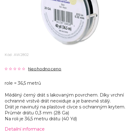
Kód:
AW2802
Neohodnoceno
role = 36,5 metrů
Měděný černý drát s lakovaným povrchem. Díky vrchní
ochranné vrstvě drát neoxiduje a je barevně stálý.
Drát je navinutý na plastové cívce s ochranným krytem.
Průměr drátu 0,3 mm (28 Ga)
Na roli je 36,5 metru drátu (40 Yd)
Detailní informace