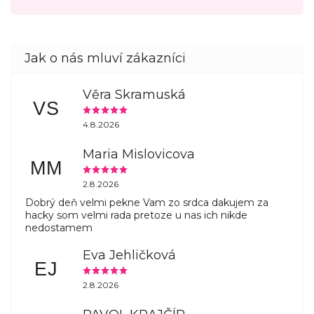
Věra Skramuská
VS
4.8.2026
Maria Mislovicova
MM
2.8.2026
Dobrý deň velmi pekne Vam zo srdca dakujem za
hacky som velmi rada pretoze u nas ich nikde
nedostamem
Eva Jehličková
EJ
2.8.2026