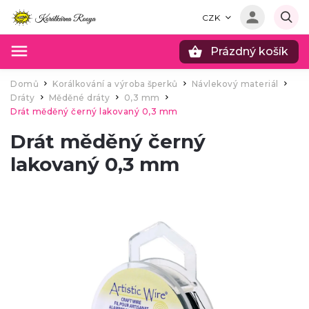
CZK
Prázdný košík
Hledat
Domů
Korálkování a výroba šperků
Návlekový materiál
/
/
/
Dráty
Měděné dráty
0,3 mm
/
/
/
Drát měděný černý lakovaný 0,3 mm
Drát měděný černý
lakovaný 0,3 mm