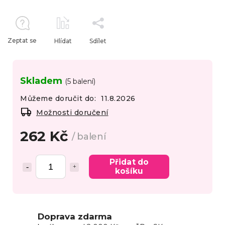
Zeptat se
Hlídat
Sdílet
Skladem
(5 balení)
Můžeme doručit do:
11.8.2026
Možnosti doručení
262 Kč
/ balení
Přidat do
košíku
Doprava zdarma