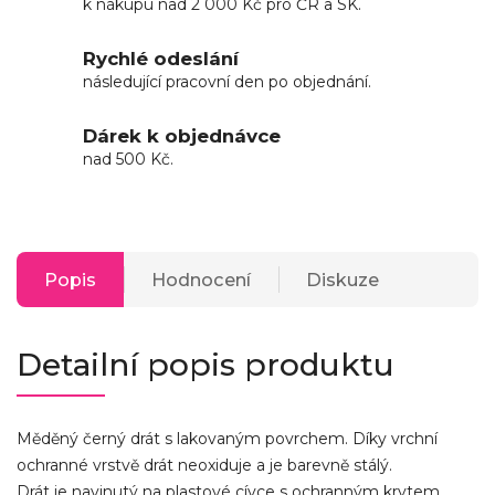
k nákupu nad 2 000 Kč pro ČR a SK.
Rychlé odeslání
následující pracovní den po objednání.
Dárek k objednávce
nad 500 Kč.
Popis
Hodnocení
Diskuze
Detailní popis produktu
Měděný černý drát s lakovaným povrchem. Díky vrchní
ochranné vrstvě drát neoxiduje a je barevně stálý.
Drát je navinutý na plastové cívce s ochranným krytem.