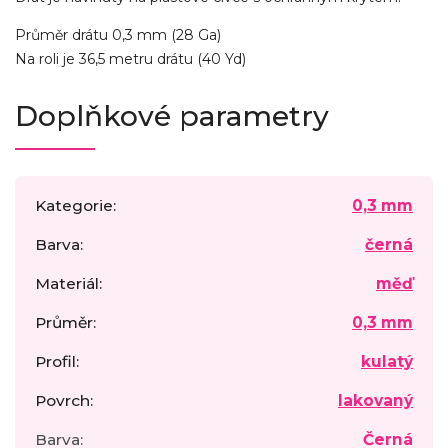
Průměr drátu 0,3 mm (28 Ga)
Na roli je 36,5 metru drátu (40 Yd)
Doplňkové parametry
Kategorie
:
0,3 mm
Barva
:
černá
Materiál
:
měď
Průměr
:
0,3 mm
Profil
:
kulatý
Povrch
:
lakovaný
Barva
:
Černá