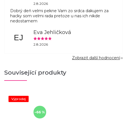
2.8.2026
Dobrý deň velmi pekne Vam zo srdca dakujem za
hacky som velmi rada pretoze u nas ich nikde
nedostamem
Eva Jehličková
EJ
2.8.2026
Zobrazit další hodnocení
Související produkty
Výprodej
–66 %