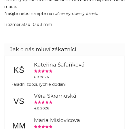
made.
Našijte nebo nalepte na ručne vyrobený dárek.
Rozměr 30 x 10 x 3 mm
Kateřina Šafaříková
KŠ
6.8.2026
Parádní zboží, rychlé dodání.
Věra Skramuská
VS
4.8.2026
Maria Mislovicova
MM