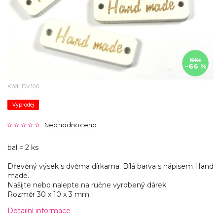
18 Kč
–66 %
Kód:
DV100
Výprodej
Neohodnoceno
bal = 2 ks
Dřevěný výsek s dvěma dírkama. Bílá barva s nápisem Hand
made.
Našijte nebo nalepte na ručne vyrobený dárek.
Rozměr 30 x 10 x 3 mm
Detailní informace