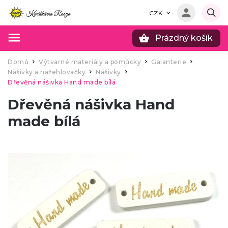
CZK
Prázdný košík
Hledat
Domů
Výtvarné materiály a pomůcky
Galanterie
/
/
/
Nášivky a nažehlovačky
Nášivky
/
/
Dřevěná nášivka Hand made bílá
Dřevěná nášivka Hand
made bílá