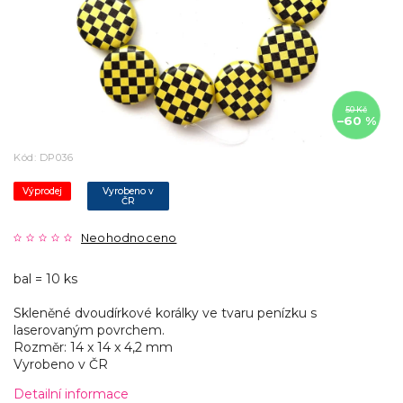
50 Kč
–60 %
Kód:
DP036
Výprodej
Vyrobeno v
ČR
Neohodnoceno
bal = 10 ks
Skleněné dvoudírkové korálky ve tvaru penízku s
laserovaným povrchem.
Rozměr: 14 x 14 x 4,2 mm
Vyrobeno v ČR
Detailní informace