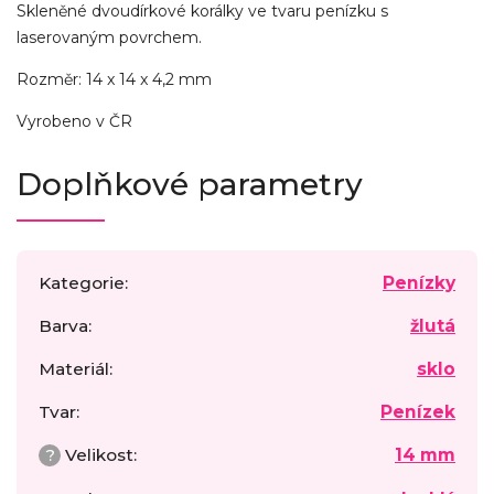
Skleněné dvoudírkové korálky ve tvaru penízku s
laserovaným povrchem.
Rozměr: 14 x 14 x 4,2 mm
Vyrobeno v ČR
Doplňkové parametry
Kategorie
:
Penízky
Barva
:
žlutá
Materiál
:
sklo
Tvar
:
Penízek
?
Velikost
:
14 mm