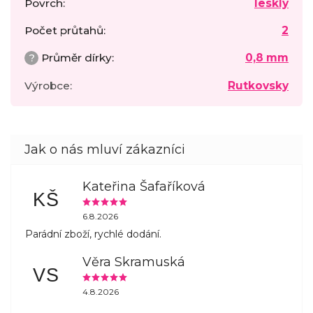
Povrch
:
lesklý
Počet průtahů
:
2
?
Průměr dírky
:
0,8 mm
Výrobce
:
Rutkovsky
Kateřina Šafaříková
KŠ
6.8.2026
Parádní zboží, rychlé dodání.
Věra Skramuská
VS
4.8.2026