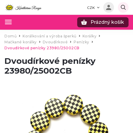
CZK
Prázdný košík
Hledat
Domů
Korálkování a výroba šperků
Korálky
/
/
/
Mačkané korálky
Dvoudírkové
Penízky
/
/
/
Dvoudírkové penízky 23980/25002CB
Dvoudírkové penízky
23980/25002CB