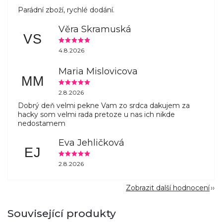
Parádní zboží, rychlé dodání.
Věra Skramuská
VS
4.8.2026
Maria Mislovicova
MM
2.8.2026
Dobrý deň velmi pekne Vam zo srdca dakujem za
hacky som velmi rada pretoze u nas ich nikde
nedostamem
Eva Jehličková
EJ
2.8.2026
Zobrazit další hodnocení
Související produkty