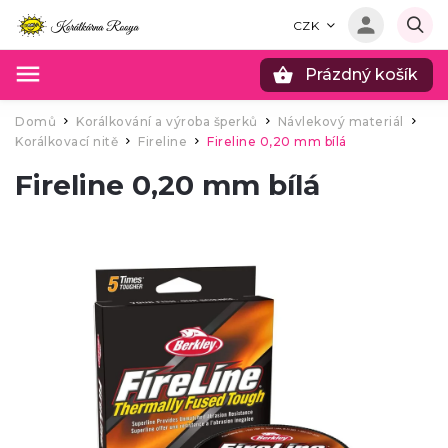
CZK
Prázdný košík
Hledat
Domů
Korálkování a výroba šperků
Návlekový materiál
/
/
/
Korálkovací nitě
Fireline
Fireline 0,20 mm bílá
/
/
Fireline 0,20 mm bílá