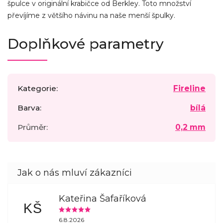
špulce v originální krabičce od Berkley. Toto množství
převíjíme z většího návinu na naše menší špulky.
Doplňkové parametry
Kategorie
:
Fireline
Barva
:
bílá
Průměr
:
0,2 mm
Kateřina Šafaříková
KŠ
6.8.2026