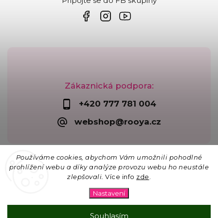
Připojte se do FB skupiny
Zákaznická podpora:
+420 777 781 004
webshop@rooya.cz
Používáme cookies, abychom Vám umožnili pohodlné
prohlížení webu a díky analýze provozu webu ho neustále
zlepšovali.
Více info
zde
.
Copyright 2026
Korálkárna Rooya
. Všechna práva
vyhrazena.
Nastavení
Upravit nastavení cookies
Vytvořil
Shoptet
| Design
Shoptak.cz
Souhlasím