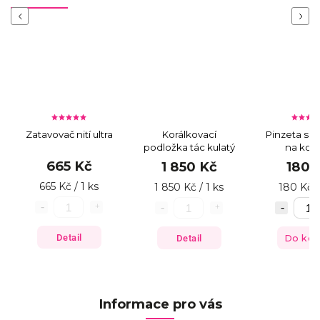
Previous
Next
Zatavovač nití ultra
Korálkovací
Pinzeta s l
podložka tác kulatý
na korá
665 Kč
1 850 Kč
180 
665 Kč / 1 ks
1 850 Kč / 1 ks
180 Kč /
Detail
Detail
Do koš
Informace pro vás