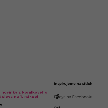
Inspirujeme na sítích
a novinky z korálkového
% sleva na 1. nákup!
Rooya na Facebooku
no