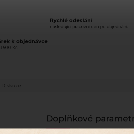
Rychlé odeslání
následující pracovní den po objednání.
rek k objednávce
d 500 Kč.
Diskuze
Doplňkové paramet