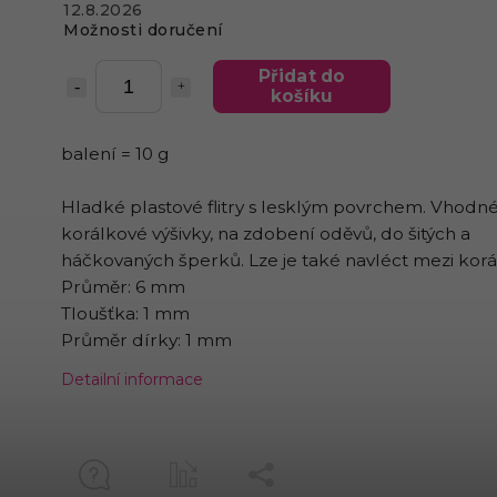
12.8.2026
Možnosti doručení
Přidat do
košíku
balení = 10 g
Hladké plastové flitry s lesklým povrchem. Vhodn
korálkové výšivky, na zdobení oděvů, do šitých a
háčkovaných šperků. Lze je také navléct mezi korá
Průměr: 6 mm
Tloušťka: 1 mm
Průměr dírky: 1 mm
Detailní informace