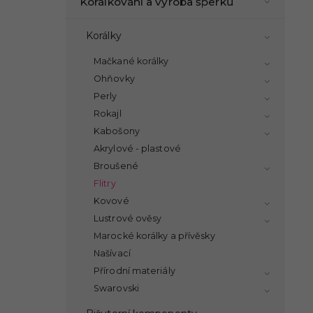
Korálkování a výroba šperků
Korálky
Mačkané korálky
Ohňovky
Perly
Rokajl
Kabošony
Akrylové - plastové
Broušené
Flitry
Kovové
Lustrové ověsy
Marocké korálky a přívěsky
Našívací
Přírodní materiály
Swarovski