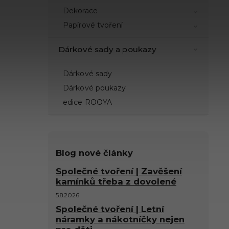
Dekorace
Papírové tvoření
Dárkové sady a poukazy
Dárkové sady
Dárkové poukazy
edice ROOYA
Blog nové články
Společné tvoření | Zavěšení
kamínků třeba z dovolené
5.8.2026
Společné tvoření | Letní
náramky a nákotníčky nejen