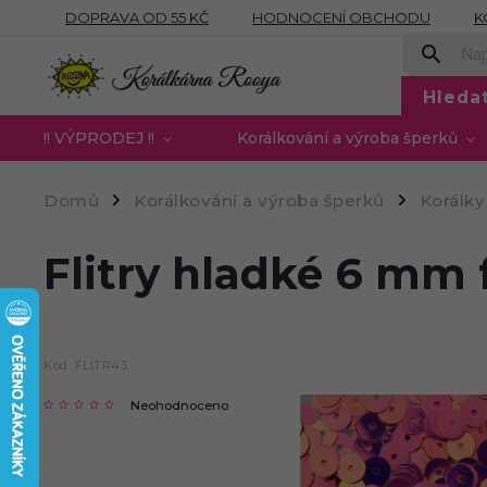
DOPRAVA OD 55 KČ
HODNOCENÍ OBCHODU
K
OBCHODNÍ PODMÍNKY
PODMÍNKY OCHRANY OSOB
Hleda
!! VÝPRODEJ !!
Korálkování a výroba šperků
Domů
Korálkování a výroba šperků
Korálky
/
/
Flitry hladké 6 mm 
Kód:
FLITR43
Neohodnoceno