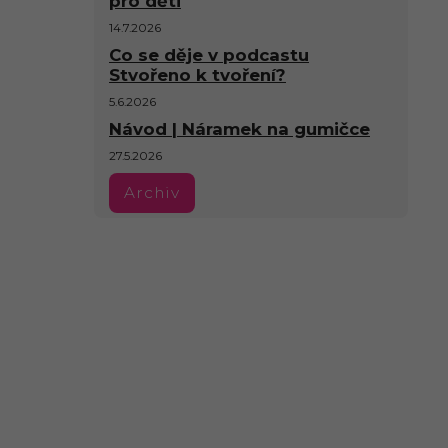
pro děti
14.7.2026
Co se děje v podcastu
Stvořeno k tvoření?
5.6.2026
Návod | Náramek na gumičce
27.5.2026
Archiv