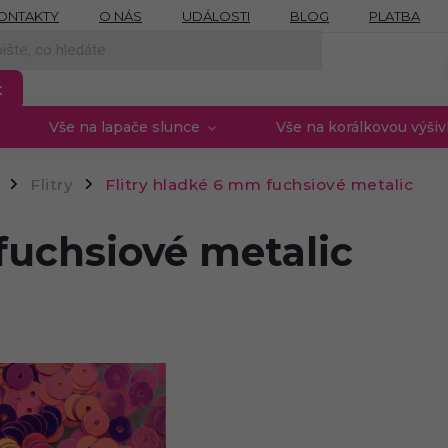
ONTAKTY
O NÁS
UDÁLOSTI
BLOG
PLATBA
NÍCH ÚDAJŮ
MOJE OBJEDNÁVKA
PROVIZNÍ SYSTÉM
t
Vše na lapače slunce
Vše na korálkovou výši
Flitry
Flitry hladké 6 mm fuchsiové metalic
/
/
fuchsiové metalic