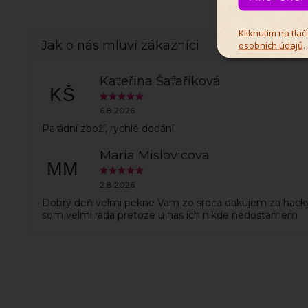
Kliknutím na tla
osobních údajů
.
Kateřina Šafaříková
KŠ
6.8.2026
Parádní zboží, rychlé dodání.
Maria Mislovicova
MM
2.8.2026
Dobrý deň velmi pekne Vam zo srdca dakujem za hack
som velmi rada pretoze u nas ich nikde nedostamem