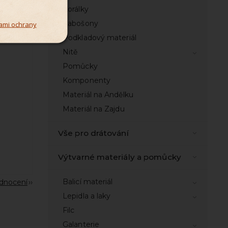
Korálky
Kabošony
ami ochrany
Podkladový materiál
Nitě
Pomůcky
Komponenty
Materiál na Andělku
Materiál na Zajdu
Vše pro drátování
Výtvarné materiály a pomůcky
Balicí materiál
odnocení
Lepidla a laky
Filc
Galanterie