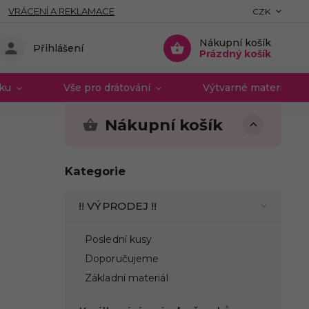
VRÁCENÍ A REKLAMACE
CZK
Nákupní košík
Přihlášení
Prázdný košík
vku
Vše pro drátování
Výtvarné materiály 
Nákupní košík
Kategorie
!! VÝPRODEJ !!
Poslední kusy
Doporučujeme
Základní materiál