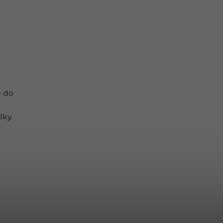
é do
lky.