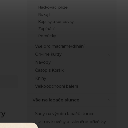
Háčkovací příze
Rokajl
Kaplíky a koncovky
Zapínání
Pomůcky
Vše pro macramé/drhání
On-line kurzy
Návody
Časopis Korálki
Knihy
Velkoobchodní balení
Vše na lapače slunce
ry
Sady na výrobu lapačů slunce
Lustrové ověsy a skleněné přívěsky