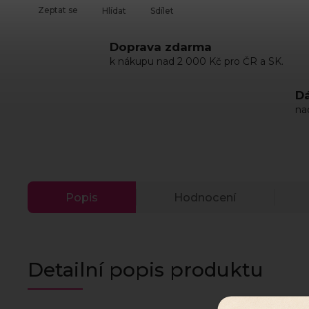
Zeptat se
Hlídat
Sdílet
Doprava zdarma
k nákupu nad 2 000 Kč pro ČR a SK.
Dá
na
Popis
Hodnocení
Detailní popis produktu