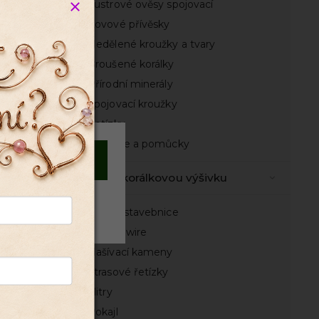
Lustrové ověsy spojovací
Kovové přívěsky
itry
Nedělené kroužky a tvary
Broušené korálky
ová
Přírodní minerály
Spojovací kroužky
ast
Řetízky
Nástroje a pomůcky
čko
Souhlasím
Vše na korálkovou výšivku
 mm
Odmítnout
Sady a stavebnice
klý
French wire
1
Našívací kameny
Štrasové řetízky
 mm
Flitry
Rokajl