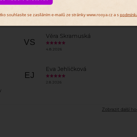
čítko souhlasíte se zasíláním e-mailů ze stránky www.rooya.cz a s
podmínk
Věra Skramuská
VS
4.8.2026
Eva Jehličková
EJ
2.8.2026
y
Zobrazit další h