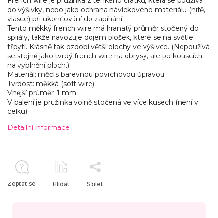
French wire je pružinka z tenkého drátku, která se používá
do výšivky, nebo jako ochrana návlekového materiálu (nitě,
vlasce) při ukončování do zapínání.
Tento měkký french wire má hranatý průměr stočený do
spirály, takže navozuje dojem plošek, které se na světle
třpytí. Krásně tak ozdobí větší plochy ve výšivce. (Nepoužívá
se stejně jako tvrdý french wire na obrysy, ale po kouscích
na vyplnění ploch.)
Materiál: měď s barevnou povrchovou úpravou
Tvrdost: měkká (soft wire)
Vnější průměr: 1 mm
V balení je pružinka volně stočená ve více kusech (není v
celku).
Detailní informace
Zeptat se
Hlídat
Sdílet