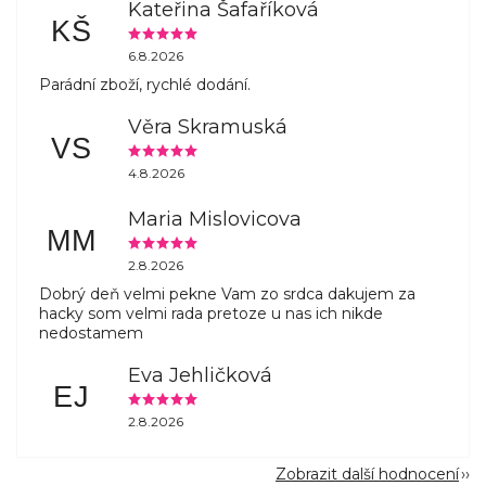
Kateřina Šafaříková
KŠ
6.8.2026
Parádní zboží, rychlé dodání.
Věra Skramuská
VS
4.8.2026
Maria Mislovicova
MM
2.8.2026
Dobrý deň velmi pekne Vam zo srdca dakujem za
hacky som velmi rada pretoze u nas ich nikde
nedostamem
Eva Jehličková
EJ
2.8.2026
Zobrazit další hodnocení