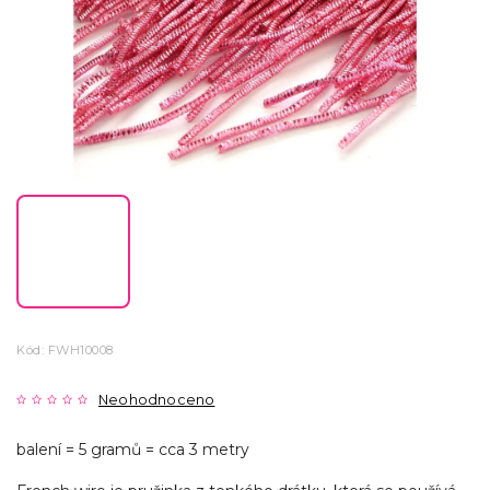
Kód:
FWH10008
Neohodnoceno
balení = 5 gramů = cca 3 metry