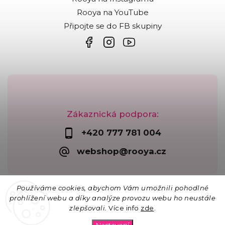
Rooya na YouTube
Připojte se do FB skupiny
Zákaznická podpora:
+420 777 781 004
webshop@rooya.cz
Používáme cookies, abychom Vám umožnili pohodlné
prohlížení webu a díky analýze provozu webu ho neustále
zlepšovali.
Více info
zde
.
Copyright 2026
Korálkárna Rooya
. Všechna práva
vyhrazena.