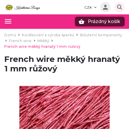
CZK
Prázdný košík
Hledat
Domů
Korálkování a výroba šperků
Bižuterní komponenty
/
/
French wire
Měkký
/
/
/
French wire měkký hranatý 1 mm růžový
French wire měkký hranatý
1 mm růžový