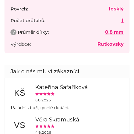
Povrch
:
lesklý
Počet průtahů
:
1
?
Průměr dírky
:
0,8 mm
Výrobce
:
Rutkovsky
Kateřina Šafaříková
KŠ
6.8.2026
Parádní zboží, rychlé dodání.
Věra Skramuská
VS
4.8.2026