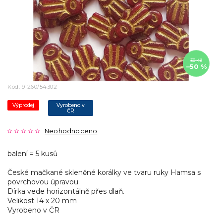
30 Kč
–50 %
Kód:
91260/54302
Výprodej
Vyrobeno v
ČR
Neohodnoceno
balení = 5 kusů
České mačkané skleněné korálky ve tvaru ruky Hamsa s
povrchovou úpravou.
Dírka vede horizontálně přes dlaň.
Velikost 14 x 20 mm
Vyrobeno v ČR