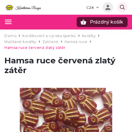
CZK
Prázdný košík
Hledat
Domů
Korálkování a výroba šperků
Korálky
/
/
/
Mačkané korálky
Zatírané
Hamsa ruce
/
/
/
Hamsa ruce červená zlatý zátěr
Hamsa ruce červená zlatý
zátěr