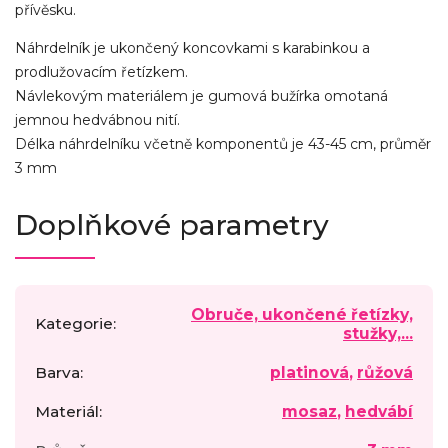
přívěsku.
Náhrdelník je ukončený koncovkami s karabinkou a
prodlužovacím řetízkem.
Návlekovým materiálem je gumová bužírka omotaná
jemnou hedvábnou nití.
Délka náhrdelníku včetně komponentů je 43-45 cm, průměr
3 mm
Doplňkové parametry
Obruče, ukončené řetízky,
Kategorie
:
stužky,...
Barva
:
platinová
,
růžová
Materiál
:
mosaz
,
hedvábí