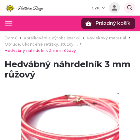
CZK
Prázdný košík
Hledat
Domů
Korálkování a výroba šperků
Návlekový materiál
/
/
/
Obruče, ukončené řetízky, stužky,...
/
Hedvábný náhrdelník 3 mm růžový
Hedvábný náhrdelník 3 mm
růžový