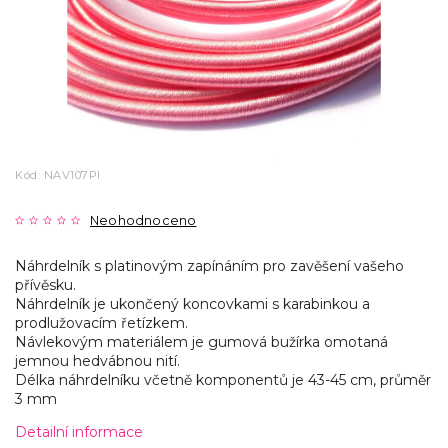
Kód:
NAV107PI
Neohodnoceno
Náhrdelník s platinovým zapínáním pro zavěšení vašeho
přívěsku.
Náhrdelník je ukončený koncovkami s karabinkou a
prodlužovacím řetízkem.
Návlekovým materiálem je gumová bužírka omotaná
jemnou hedvábnou nití.
Délka náhrdelníku včetně komponentů je 43-45 cm, průměr
3 mm
Detailní informace