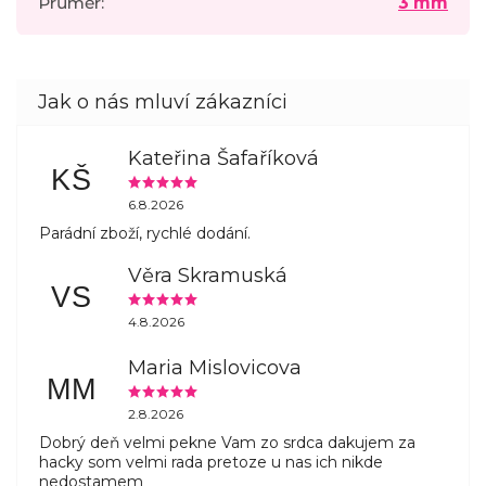
Průměr
:
3 mm
Kateřina Šafaříková
KŠ
6.8.2026
Parádní zboží, rychlé dodání.
Věra Skramuská
VS
4.8.2026
Maria Mislovicova
MM
2.8.2026
Dobrý deň velmi pekne Vam zo srdca dakujem za
hacky som velmi rada pretoze u nas ich nikde
nedostamem