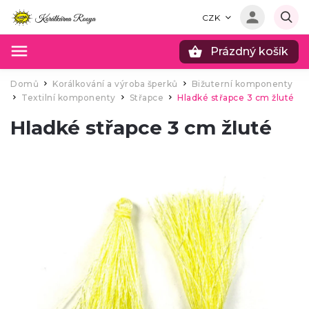
CZK
Prázdný košík
Hledat
Domů
Korálkování a výroba šperků
Bižuterní komponenty
/
/
Textilní komponenty
Střapce
Hladké střapce 3 cm žluté
/
/
/
Hladké střapce 3 cm žluté