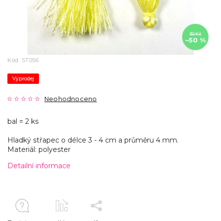
30 Kč
–50 %
Kód:
ST056
Výprodej
Neohodnoceno
bal = 2 ks
Hladký střapec o délce 3 - 4 cm a průměru 4 mm.
Materiál: polyester
Detailní informace