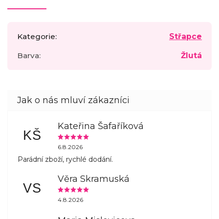
Kategorie
:
Střapce
Barva
:
Žlutá
Kateřina Šafaříková
KŠ
6.8.2026
Parádní zboží, rychlé dodání.
Věra Skramuská
VS
4.8.2026