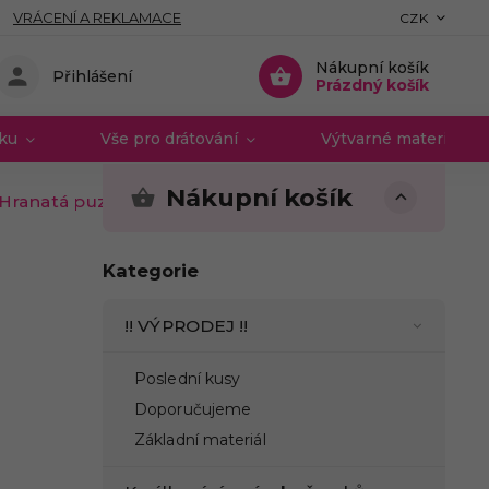
VRÁCENÍ A REKLAMACE
CZK
Nákupní košík
Přihlášení
Prázdný košík
vku
Vše pro drátování
Výtvarné materiály 
Nákupní košík
Hranatá puzeta s očkem nerez ocel
Kategorie
!! VÝPRODEJ !!
Poslední kusy
Doporučujeme
Základní materiál