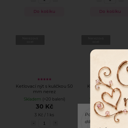
Do košíku
Do košíku
Nerezová
Nerezová
ocel
ocel
Ketlovací nýt s kuličkou 50
Ketlovací nýt 25 
mm nerez
nerezová ocel
Skladem
(>20 balení)
Skladem
(>20 balen
30 Kč
25 Kč
Používáme cookies
3 Kč / 1 ks
0,50 Kč / 1 ks
díky analýze provo