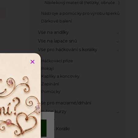
Návlekový materiál (řetízky, obruče...)
Nástroje a pomůcky pro výrobu šperků
Dárkové balení
Vše na andílky
Vše na lapače snů
Vše pro háčkování s korálky
Háčkovací příze
Rokajl
Kaplíky a koncovky
Zapínání
Pomůcky
silikon
Vše pro macramé/drhání
ení)
On-line kurzy
Návody
Souhlasím
Časopis Korálki
Knihy