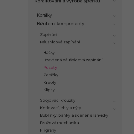
Korálkování a výroba šperků
Korálky
Bižuterní komponenty
Zapínání
Náušnicová zapínání
Háčky
Uzavřená náušnicová zapínání
Puzety
Zarážky
Kreoly
Klipsy
Spojovací kroužky
Ketlovací jehly a nýty
Bublinky, baňky a skleněné lahvičky
Brožová mechanika
Filigrány