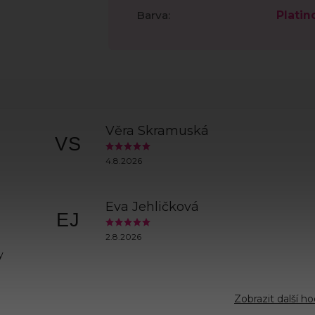
Barva
:
Platin
Věra Skramuská
VS
4.8.2026
Eva Jehličková
EJ
2.8.2026
y
Zobrazit další h