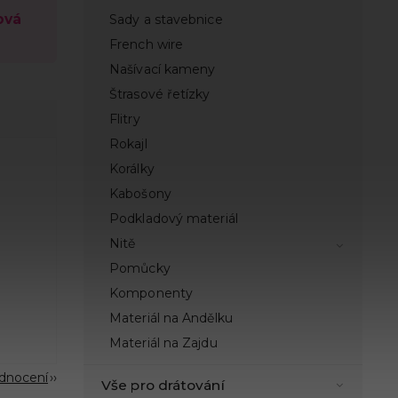
ová
Sady a stavebnice
French wire
Našívací kameny
Štrasové řetízky
Flitry
Rokajl
Korálky
Kabošony
Podkladový materiál
Nitě
Pomůcky
Komponenty
Materiál na Andělku
Materiál na Zajdu
odnocení
Vše pro drátování