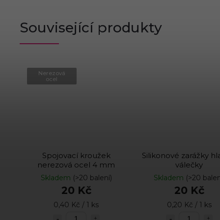
Související produkty
Nerezová
ocel
Spojovací kroužek
Silikonové zarážky h
nerezová ocel 4 mm
válečky
Skladem
(>20 balení)
Skladem
(>20 balen
20 Kč
20 Kč
0,40 Kč / 1 ks
0,20 Kč / 1 ks