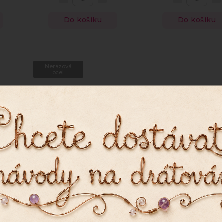
Do košíku
Do košíku
Nerezová
ocel
mm,
Ketlovací jehla 25 mm,
Náušnicové zarážky 
nerezová ocel
talířek
í)
Skladem
(10 balení)
Skladem
(>20 bal
30 Kč
20 Kč
, abychom Vám umožnili pohodlné prohlížení webu a
0,60 Kč / 1 ks
zu webu ho neustále zlepšovali.
Více info
zde
.