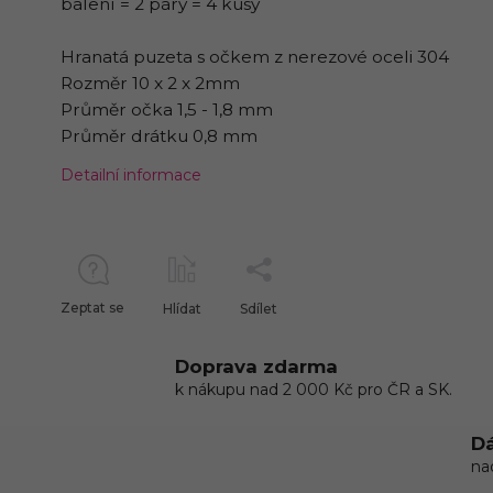
balení = 2 páry = 4 kusy
Hranatá puzeta s očkem z nerezové oceli 304
Rozměr 10 x 2 x 2mm
Průměr očka 1,5 - 1,8 mm
Průměr drátku 0,8 mm
Detailní informace
Zeptat se
Hlídat
Sdílet
Doprava zdarma
k nákupu nad 2 000 Kč pro ČR a SK.
Dá
na