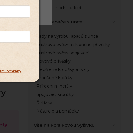
Velkoobchodní balení
Odmítnout
Vše na lapače slunce
Sady na výrobu lapačů slunce
Lustrové ověsy a skleněné přívěsky
Lustrové ověsy spojovací
Kovové přívěsky
Nedělené kroužky a tvary
ami ochrany
Broušené korálky
Přírodní minerály
ry
Spojovací kroužky
Řetízky
Nástroje a pomůcky
ety
Vše na korálkovou výšivku