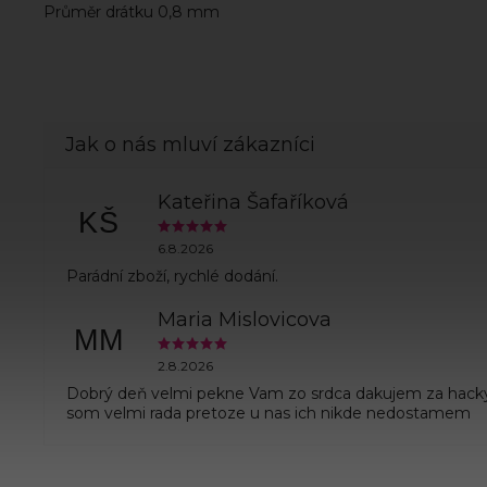
Průměr drátku 0,8 mm
Kateřina Šafaříková
KŠ
6.8.2026
Parádní zboží, rychlé dodání.
Maria Mislovicova
MM
2.8.2026
Dobrý deň velmi pekne Vam zo srdca dakujem za hack
som velmi rada pretoze u nas ich nikde nedostamem