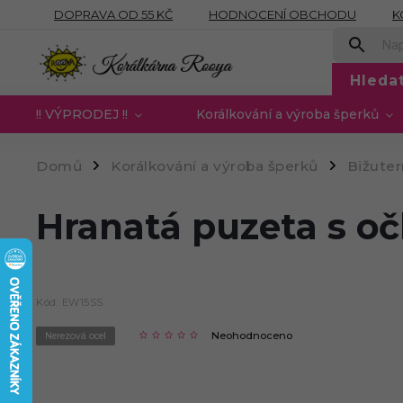
DOPRAVA OD 55 KČ
HODNOCENÍ OBCHODU
K
OBCHODNÍ PODMÍNKY
PODMÍNKY OCHRANY OSOB
Hleda
!! VÝPRODEJ !!
Korálkování a výroba šperků
Domů
Korálkování a výroba šperků
Bižute
/
/
Hranatá puzeta s o
Kód:
EW15SS
Neohodnoceno
Nerezová ocel