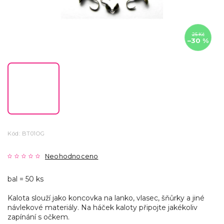
25 Kč
–30 %
Kód:
BT01OG
Neohodnoceno
bal = 50 ks
Kalota slouží jako koncovka na lanko, vlasec, šňůrky a jiné
návlekové materiály. Na háček kaloty připojte jakékoliv
zapínání s očkem.