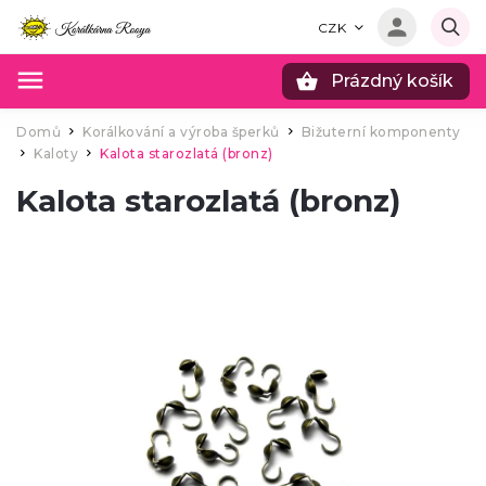
CZK
Prázdný košík
Hledat
Domů
Korálkování a výroba šperků
Bižuterní komponenty
/
/
Kaloty
Kalota starozlatá (bronz)
/
/
Kalota starozlatá (bronz)