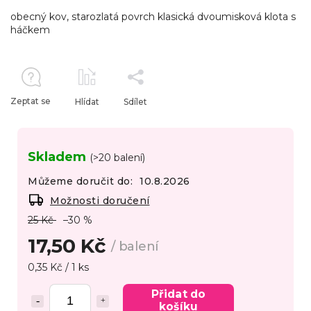
obecný kov, starozlatá povrch klasická dvoumisková klota s
háčkem
Zeptat se
Hlídat
Sdílet
Skladem
(>20 balení)
Můžeme doručit do:
10.8.2026
Možnosti doručení
25 Kč
–30 %
17,50 Kč
/ balení
0,35 Kč / 1 ks
Přidat do
košíku