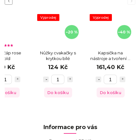
Previous
Next
Výprodej
Výprodej
–20 %
–40 %
 čáp rose
Nůžky cvakačky s
Kapsička na
gold
krytkou bílé
nástroje a tvoření č.
7
50 Kč
124 Kč
161,40 Kč
 košíku
Do košíku
Do košíku
Informace pro vás