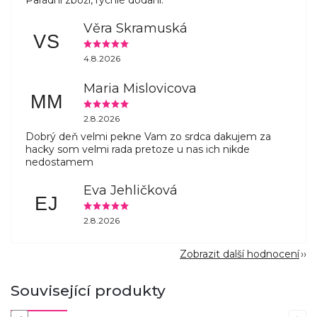
Parádní zboží, rychlé dodání.
Věra Skramuská
VS
4.8.2026
Maria Mislovicova
MM
2.8.2026
Dobrý deň velmi pekne Vam zo srdca dakujem za
hacky som velmi rada pretoze u nas ich nikde
nedostamem
Eva Jehličková
EJ
2.8.2026
Zobrazit další hodnocení
Související produkty