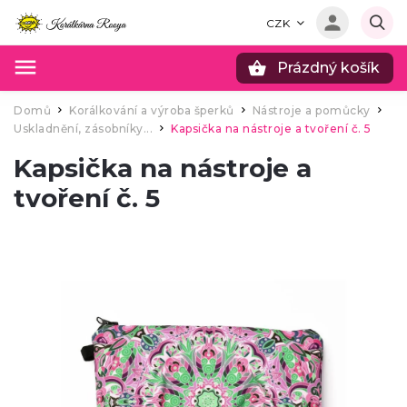
CZK
Prázdný košík
Hledat
Domů
Korálkování a výroba šperků
Nástroje a pomůcky
/
/
/
Uskladnění, zásobníky...
Kapsička na nástroje a tvoření č. 5
/
Kapsička na nástroje a
tvoření č. 5