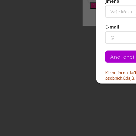
Jméno
Nastavení
E-mail
Ano, chci
Kliknutím na tla
osobních údajů
.