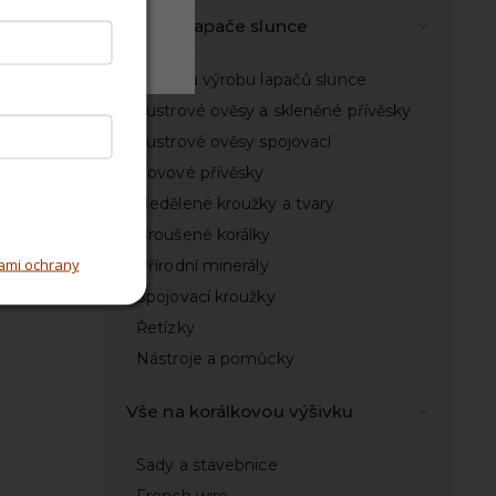
Vše na lapače slunce
Odmítnout
Sady na výrobu lapačů slunce
Lustrové ověsy a skleněné přívěsky
Lustrové ověsy spojovací
Kovové přívěsky
Nedělené kroužky a tvary
Broušené korálky
ami ochrany
Přírodní minerály
Spojovací kroužky
Řetízky
Nástroje a pomůcky
Vše na korálkovou výšivku
Sady a stavebnice