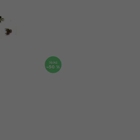
16 Kč
–50 %