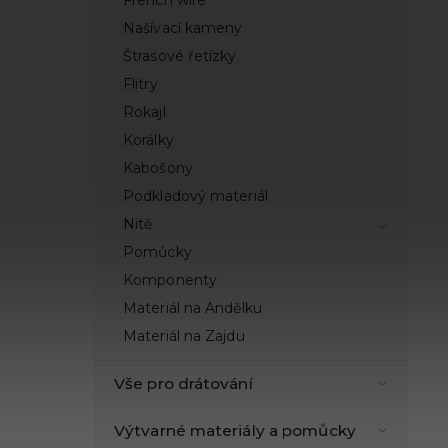
French wire
Našívací kameny
Štrasové řetízky
Flitry
Rokajl
Korálky
Kabošony
Podkladový materiál
Nitě
Pomůcky
Komponenty
Materiál na Andělku
Materiál na Zajdu
Vše pro drátování
Výtvarné materiály a pomůcky