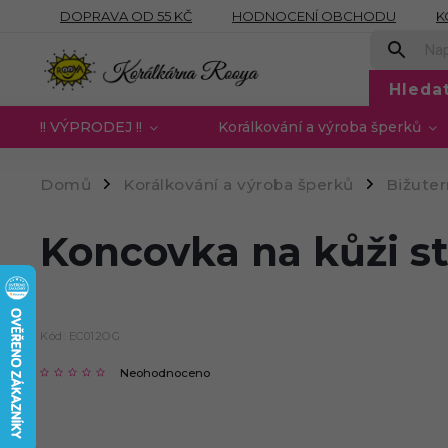
DOPRAVA OD 55 KČ
HODNOCENÍ OBCHODU
K
OBCHODNÍ PODMÍNKY
PODMÍNKY OCHRANY OSOB
Hleda
!! VÝPRODEJ !!
Korálkování a výroba šperků
Domů
Korálkování a výroba šperků
Bižute
/
/
Koncovka na kůži st
Kód:
EC012OG
Neohodnoceno