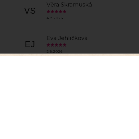
Věra Skramuská
VS
4.8.2026
Eva Jehličková
EJ
2.8.2026
y
Zobrazit další h
, abychom Vám umožnili pohodlné prohlížení webu a
zu webu ho neustále zlepšovali.
Více info
zde
.