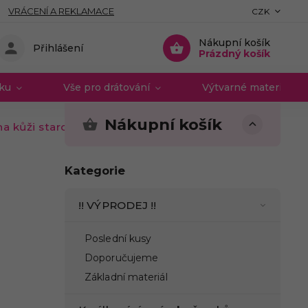
VRÁCENÍ A REKLAMACE
CZK
Nákupní košík
Přihlášení
Prázdný košík
vku
Vše pro drátování
Výtvarné materiály 
Nákupní košík
a kůži starozlato
Kategorie
!! VÝPRODEJ !!
Poslední kusy
Doporučujeme
Základní materiál