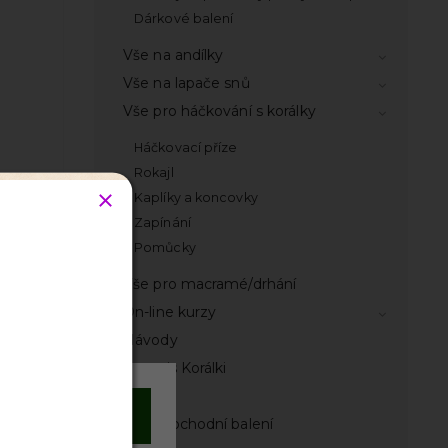
Dárkové balení
Vše na andílky
Vše na lapače snů
Vše pro háčkování s korálky
Háčkovací příze
Rokajl
Kaplíky a koncovky
Zapínání
Pomůcky
odnocení
Vše pro macramé/drhání
On-line kurzy
Návody
Časopis Korálki
Knihy
Souhlasím
Velkoobchodní balení