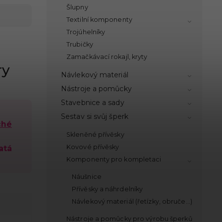
Šlupny
Textilní komponenty
Trojúhelníky
Trubičky
Zamačkávací rokajl, kryty
ry
Návlekový materiál
Nástroje a pomůcky
Stavebnice a sady
Sestav si svůj šperk
ché
Skleněné přívěsky
Kovové přívěsky
atá
Komponenty pro kompletaci
Náušnice
Přívěsky a náhrdelníky
Návlekový materiál (řetízky, obruče...)
Nástroje a pomůcky pro výrobu šperků