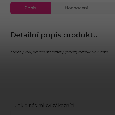
Popis
Hodnocení
Detailní popis produktu
obecný kov, povrch starozlatý (bronz) rozměr 5x 8 mm