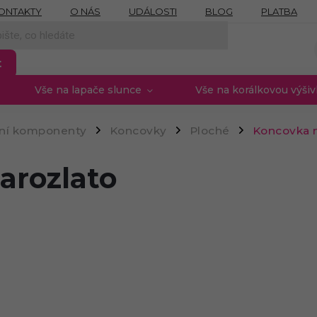
ONTAKTY
O NÁS
UDÁLOSTI
BLOG
PLATBA
NÍCH ÚDAJŮ
MOJE OBJEDNÁVKA
PROVIZNÍ SYSTÉM
t
Vše na lapače slunce
Vše na korálkovou výši
rní komponenty
Koncovky
Ploché
Koncovka n
/
/
/
arozlato