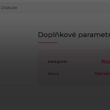
Diskuze
Doplňkové paramet
Kategorie
:
Plo
Barva
:
Starozl