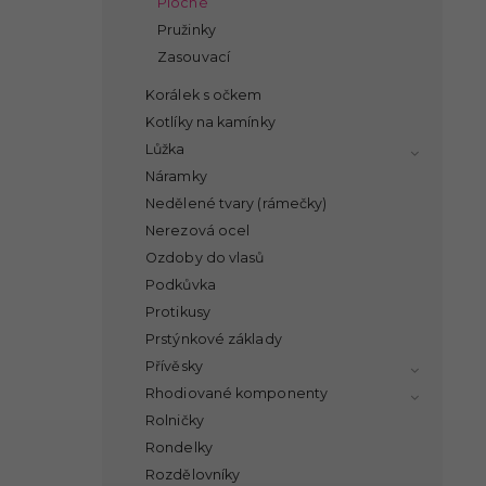
Ploché
Pružinky
Zasouvací
Korálek s očkem
Kotlíky na kamínky
Lůžka
Náramky
Nedělené tvary (rámečky)
Nerezová ocel
Ozdoby do vlasů
Podkůvka
Protikusy
Prstýnkové základy
Přívěsky
Rhodiované komponenty
Rolničky
Rondelky
Rozdělovníky