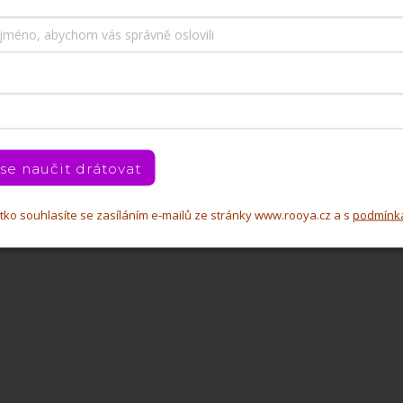
 se naučit drátovat
čítko souhlasíte se zasíláním e-mailů ze stránky www.rooya.cz a s
podmínk