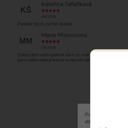
Kateřina Šafaříková
KŠ
6.8.2026
Parádní zboží, rychlé dodání.
Maria Mislovicova
MM
2.8.2026
Dobrý deň velmi pekne Vam zo srdca dakujem za hack
som velmi rada pretoze u nas ich nikde nedostamem
Používáme cookies
díky analýze provo