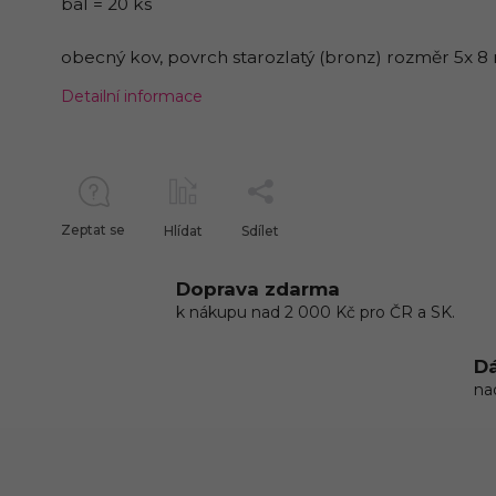
bal = 20 ks
obecný kov, povrch starozlatý (bronz) rozměr 5x 
Detailní informace
Zeptat se
Hlídat
Sdílet
Doprava zdarma
k nákupu nad 2 000 Kč pro ČR a SK.
Dá
na