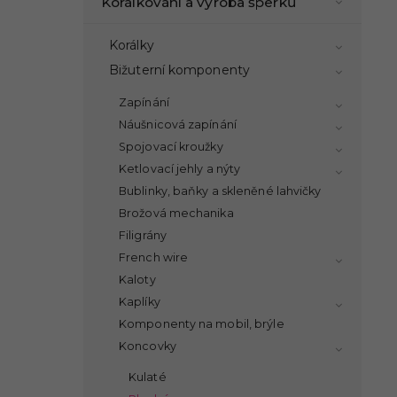
Korálkování a výroba šperků
Korálky
Bižuterní komponenty
Zapínání
Náušnicová zapínání
Spojovací kroužky
Ketlovací jehly a nýty
Bublinky, baňky a skleněné lahvičky
Brožová mechanika
Filigrány
French wire
Kaloty
Kaplíky
Komponenty na mobil, brýle
Koncovky
Kulaté