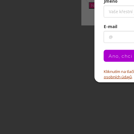
Jméno
Nastavení
E-mail
Ano, chci
Kliknutím na tla
osobních údajů
.