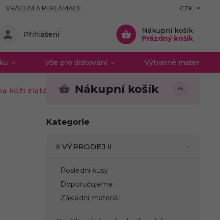
VRÁCENÍ A REKLAMACE
CZK
Nákupní košík
Přihlášení
Prázdný košík
vku
Vše pro drátování
Výtvarné materiály 
Nákupní košík
a kůži zlatá
Kategorie
!! VÝPRODEJ !!
Poslední kusy
Doporučujeme
Základní materiál