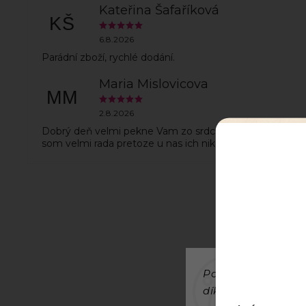
Kateřina Šafaříková
KŠ
6.8.2026
Parádní zboží, rychlé dodání.
Maria Mislovicova
MM
2.8.2026
Dobrý deň velmi pekne Vam zo srdca dakujem za hack
som velmi rada pretoze u nas ich nikde nedostamem
Používáme cookies
díky analýze provo