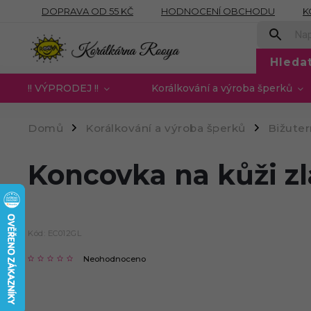
DOPRAVA OD 55 KČ
HODNOCENÍ OBCHODU
K
OBCHODNÍ PODMÍNKY
PODMÍNKY OCHRANY OSOB
Hleda
!! VÝPRODEJ !!
Korálkování a výroba šperků
Domů
Korálkování a výroba šperků
Bižute
/
/
Koncovka na kůži zl
Kód:
EC012GL
Neohodnoceno