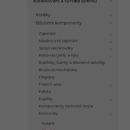
Korálkování a výroba šperků
Korálky
Bižuterní komponenty
Zapínání
Náušnicová zapínání
Spojovací kroužky
Ketlovací jehly a nýty
Bublinky, baňky a skleněné lahvičky
Brožová mechanika
Filigrány
French wire
Kaloty
Kaplíky
Komponenty na mobil, brýle
Koncovky
Kulaté