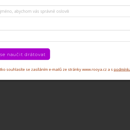
 se naučit drátovat
čítko souhlasíte se zasíláním e-mailů ze stránky www.rooya.cz a s
podmínk