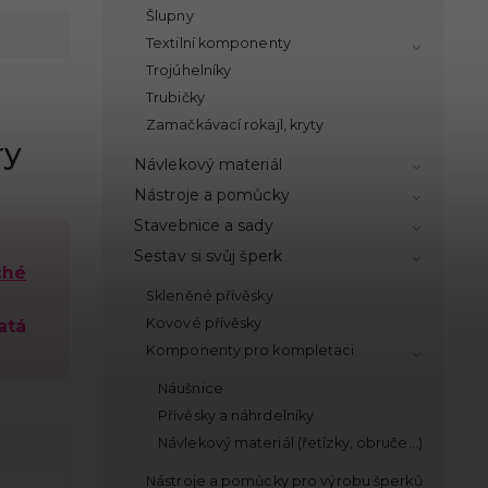
Šlupny
Textilní komponenty
Trojúhelníky
Trubičky
Zamačkávací rokajl, kryty
ry
Návlekový materiál
Nástroje a pomůcky
Stavebnice a sady
Sestav si svůj šperk
ché
Skleněné přívěsky
Kovové přívěsky
atá
Komponenty pro kompletaci
Náušnice
Přívěsky a náhrdelníky
Návlekový materiál (řetízky, obruče...)
Nástroje a pomůcky pro výrobu šperků