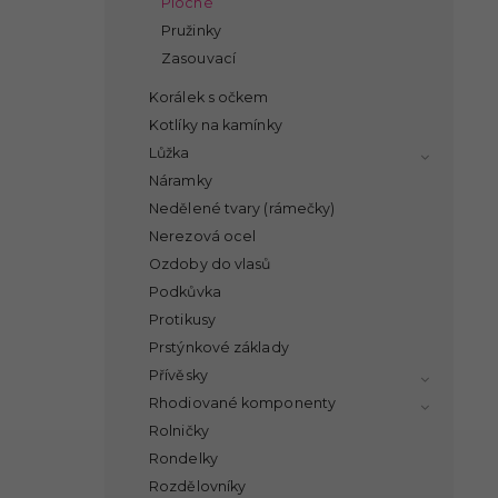
Ploché
Pružinky
Zasouvací
Korálek s očkem
Kotlíky na kamínky
Lůžka
Náramky
Nedělené tvary (rámečky)
Nerezová ocel
Ozdoby do vlasů
Podkůvka
Protikusy
Prstýnkové základy
Přívěsky
Rhodiované komponenty
Rolničky
Rondelky
Rozdělovníky