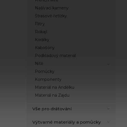
French wire
Našívací kameny
Štrasové řetízky
Flitry
Rokajl
Korálky
Kabošony
Podkladový materiál
Nitě
Pomůcky
Komponenty
Materiál na Andělku
Materiál na Zajdu
Vše pro drátování
Výtvarné materiály a pomůcky