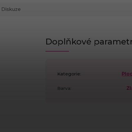
Diskuze
Doplňkové paramet
Kategorie
:
Plo
Barva
:
Zl