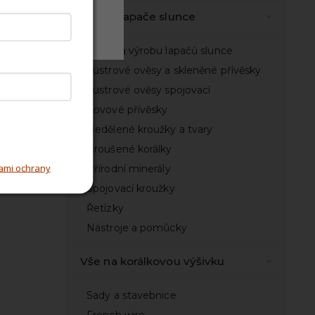
Vše na lapače slunce
Odmítnout
Sady na výrobu lapačů slunce
Lustrové ověsy a skleněné přívěsky
Lustrové ověsy spojovací
Kovové přívěsky
Nedělené kroužky a tvary
Broušené korálky
ami ochrany
Přírodní minerály
Spojovací kroužky
Řetízky
Nástroje a pomůcky
Vše na korálkovou výšivku
Sady a stavebnice