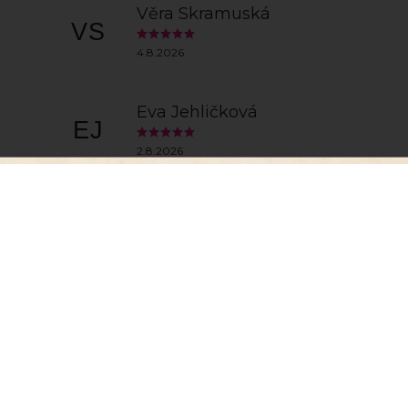
Věra Skramuská
VS
4.8.2026
Eva Jehličková
EJ
2.8.2026
y
Zobrazit další h
, abychom Vám umožnili pohodlné prohlížení webu a
zu webu ho neustále zlepšovali.
Více info
zde
.