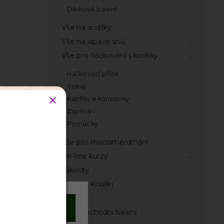
Dárkové balení
Vše na andílky
Vše na lapače snů
Vše pro háčkování s korálky
Háčkovací příze
Rokajl
Kaplíky a koncovky
Zapínání
Pomůcky
odnocení
Vše pro macramé/drhání
On-line kurzy
Návody
Časopis Korálki
Knihy
Souhlasím
Velkoobchodní balení