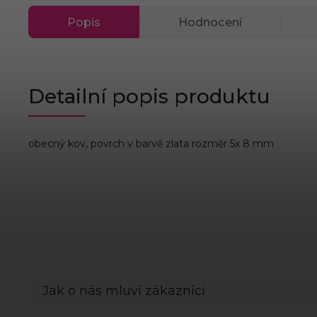
Popis
Hodnocení
Detailní popis produktu
obecný kov, povrch v barvě zlata rozměr 5x 8 mm