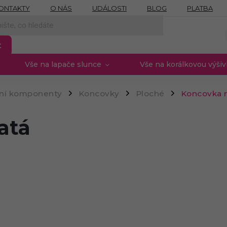
ONTAKTY
O NÁS
UDÁLOSTI
BLOG
PLATBA
NÍCH ÚDAJŮ
MOJE OBJEDNÁVKA
PROVIZNÍ SYSTÉM
t
Vše na lapače slunce
Vše na korálkovou výši
rní komponenty
Koncovky
Ploché
Koncovka n
/
/
/
atá