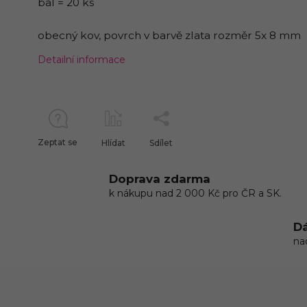
bal = 20 ks
obecný kov, povrch v barvě zlata rozměr 5x 8 mm
Detailní informace
Zeptat se
Hlídat
Sdílet
Doprava zdarma
k nákupu nad 2 000 Kč pro ČR a SK.
Dá
na