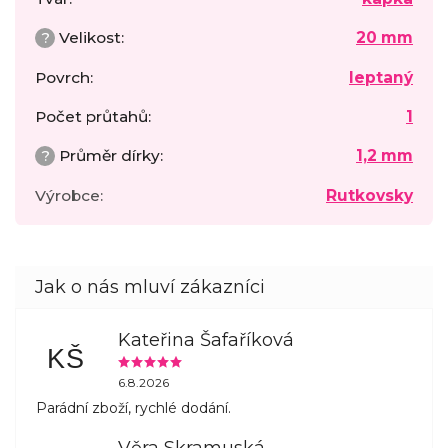
?
Velikost
:
20 mm
Povrch
:
leptaný
Počet průtahů
:
1
?
Průměr dírky
:
1,2 mm
Výrobce
:
Rutkovsky
Kateřina Šafaříková
KŠ
6.8.2026
Parádní zboží, rychlé dodání.
Věra Skramuská