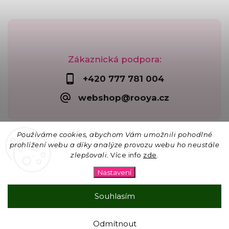
Zákaznická podpora:
+420 777 781 004
webshop@rooya.cz
Používáme cookies, abychom Vám umožnili pohodlné
prohlížení webu a díky analýze provozu webu ho neustále
zlepšovali.
Více info
zde
.
Copyright 2026
Korálkárna Rooya
. Všechna práva
vyhrazena.
Nastavení
Upravit nastavení cookies
Vytvořil
Shoptet
| Design
Shoptak.cz
Souhlasím
☀ 15% SLEVA na vše na lapače slunce s kódem
Odmítnout