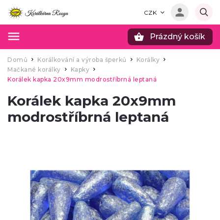
CZK
Prázdný košík
Hledat
Domů
Korálkování a výroba šperků
Korálky
/
/
/
Mačkané korálky
Kapky
/
/
Korálek kapka 20x9mm modrostříbrná leptaná
Korálek kapka 20x9mm
modrostříbrná leptaná