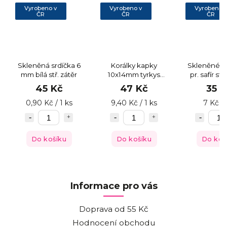
Vyrobeno v
Vyrobeno v
Vyrobeno 
ČR
ČR
ČR
Skleněná srdíčka 6
Korálky kapky
Skleněné r
mm bílá stř. zátěr
10x14mm tyrkys
pr. safír st
stříbrný pokov
45 Kč
47 Kč
35 K
0,90 Kč / 1 ks
9,40 Kč / 1 ks
7 Kč / 
Do košíku
Do košíku
Do koš
Informace pro vás
Doprava od 55 Kč
Hodnocení obchodu