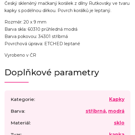
Český skleněný mačkaný korálek z dílny Rutkovsky ve tvaru
kapky s podélnou dírkou. Povrch korálků je leptaný.
Rozměr: 20 x 9 mm
Barva skla: 60310 průhledná modrá
Barva pokovou: 34301 stříbrná
Povrchová úprava: ETCHED leptané
Vyrobeno v ČR
Doplňkové parametry
Kategorie
:
Kapky
Barva
:
stříbrná
,
modrá
Materiál
:
sklo
Tvar
:
kapka