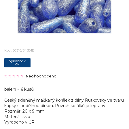
Kód:
60310/34301E
Vyrobeno v
ČR
Neohodnoceno
balení = 6 kusů
Český skleněný mačkaný korálek z dílny Rutkovsky ve tvaru
kapky s podélnou dírkou. Povrch korálků je leptaný.
Rozměr: 20 x 9 mm
Materiál: sklo
Vyrobeno v ČR