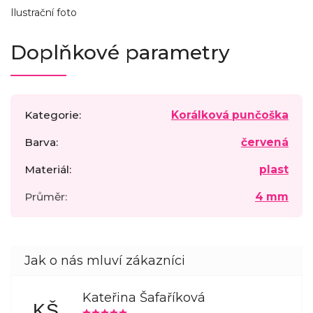
Ilustrační foto
Doplňkové parametry
Kategorie
:
Korálková punčoška
Barva
:
červená
Materiál
:
plast
Průměr
:
4 mm
Kateřina Šafaříková
KŠ