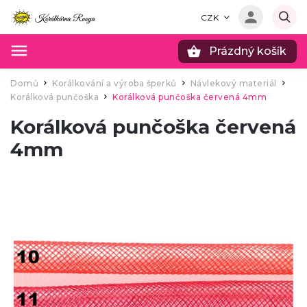
CZK
Prázdný košík
Hledat
Domů
Korálkování a výroba šperků
Návlekový materiál
/
/
/
Korálková punčoška
Korálková punčoška červená 4mm
/
Korálková punčoška červená
4mm