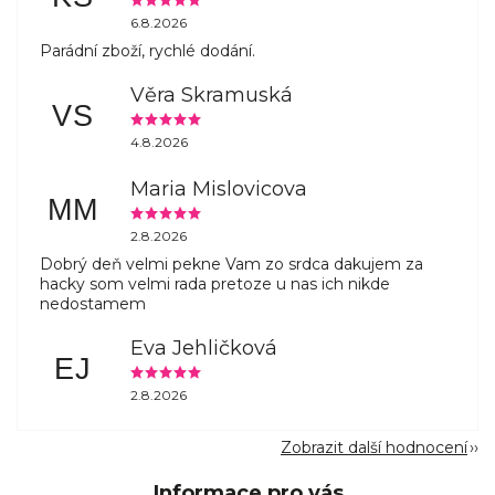
6.8.2026
Parádní zboží, rychlé dodání.
Věra Skramuská
VS
4.8.2026
Maria Mislovicova
MM
2.8.2026
Dobrý deň velmi pekne Vam zo srdca dakujem za
hacky som velmi rada pretoze u nas ich nikde
nedostamem
Eva Jehličková
EJ
2.8.2026
Zobrazit další hodnocení
Informace pro vás