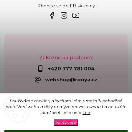
Připojte se do FB skupiny
Zákaznická podpora:
+420 777 781 004
webshop@rooya.cz
Používáme cookies, abychom Vám umožnili pohodlné
prohlížení webu a díky analýze provozu webu ho neustále
zlepšovali.
Více info
zde
.
Copyright 2026
Korálkárna Rooya
. Všechna práva
vyhrazena.
Nastavení
Upravit nastavení cookies