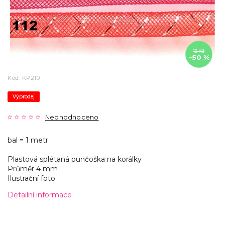
10 Kč
–50 %
Kód:
KP210
Výprodej
Neohodnoceno
bal = 1 metr
Plastová splétaná punčoška na korálky
Průměr 4 mm
Ilustrační foto
Detailní informace