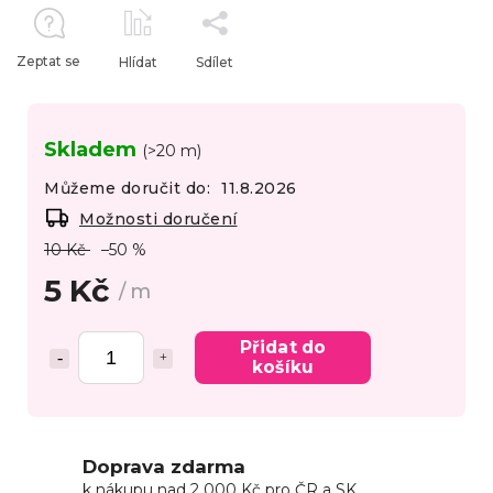
Zeptat se
Hlídat
Sdílet
Skladem
(>20 m)
Můžeme doručit do:
11.8.2026
Možnosti doručení
10 Kč
–50 %
5 Kč
/ m
Přidat do
košíku
Doprava zdarma
k nákupu nad 2 000 Kč pro ČR a SK.