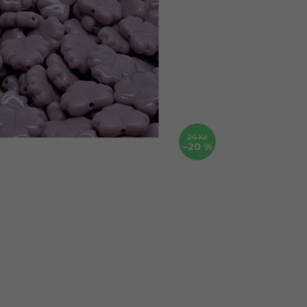
26 Kč
–20 %