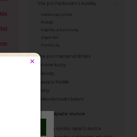
Vše pro háčkování s korálky
klo
Háčkovací příze
Rokajl
list
Kaplíky a koncovky
Zapínání
 mm
Pomůcky
Vše pro macramé/drhání
klý
On-line kurzy
Návody
1
Časopis Korálki
Knihy
 mm
Velkoobchodní balení
Vše na lapače slunce
sky
Souhlasím
Sady na výrobu lapačů slunce