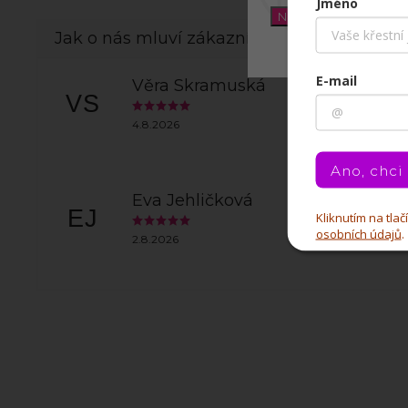
Jméno
Nastavení
E-mail
Věra Skramuská
VS
4.8.2026
Ano, chci
Eva Jehličková
EJ
Kliknutím na tla
osobních údajů
.
2.8.2026