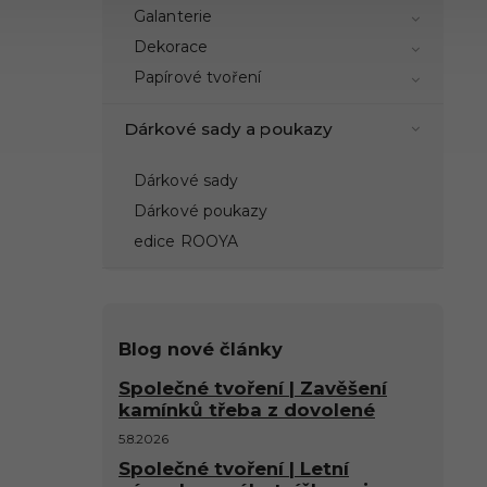
Galanterie
Dekorace
Papírové tvoření
Dárkové sady a poukazy
Dárkové sady
Dárkové poukazy
edice ROOYA
Blog nové články
Společné tvoření | Zavěšení
kamínků třeba z dovolené
5.8.2026
Společné tvoření | Letní