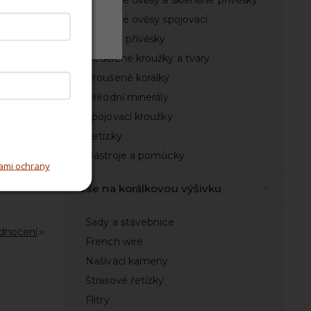
Lustrové ověsy a skleněné přívěsky
Lustrové ověsy spojovací
Odmítnout
Kovové přívěsky
Nedělené kroužky a tvary
Broušené korálky
Přírodní minerály
ky
Spojovací kroužky
Řetízky
Nástroje a pomůcky
ami ochrany
Vše na korálkovou výšivku
Sady a stavebnice
odnocení
French wire
Našívací kameny
Štrasové řetízky
Flitry