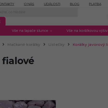
ONTAKTY
O NÁS
UDÁLOSTI
BLOG
PLATBA
NÍCH ÚDAJŮ
MOJE OBJEDNÁVKA
PROVIZNÍ SYSTÉM
t
Vše na lapače slunce
Vše na korálkovou výši
Mačkané korálky
Lístečky
Korálky javorový li
/
/
/
 fialové