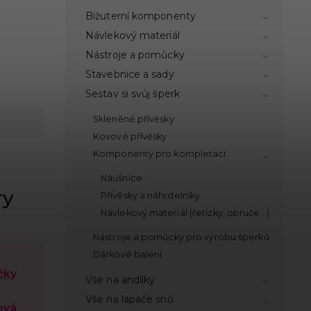
Bižuterní komponenty
Návlekový materiál
Nástroje a pomůcky
Stavebnice a sady
Sestav si svůj šperk
Skleněné přívěsky
Kovové přívěsky
Komponenty pro kompletaci
Náušnice
ry
Přívěsky a náhrdelníky
Návlekový materiál (řetízky, obruče...)
Nástroje a pomůcky pro výrobu šperků
Dárkové balení
čky
Vše na andílky
Vše na lapače snů
ová