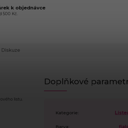
rek k objednávce
d 500 Kč.
Diskuze
Doplňkové paramet
ového listu.
Kategorie
:
Líste
Barva
:
fial