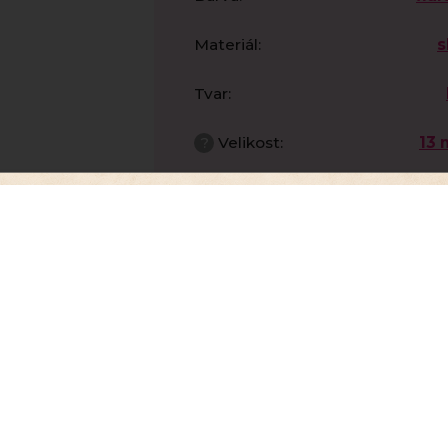
Materiál
:
s
Tvar
:
?
Velikost
:
13
Povrch
:
les
Počet
průtahů
:
?
Průměr
0,8
dírky
:
Výrobce
:
Rutkov
, abychom Vám umožnili pohodlné prohlížení webu a
zu webu ho neustále zlepšovali.
Více info
zde
.