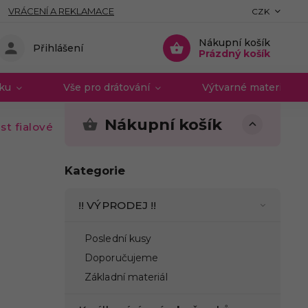
VRÁCENÍ A REKLAMACE
CZK
Nákupní košík
Přihlášení
Prázdný košík
vku
Vše pro drátování
Výtvarné materiály 
Nákupní košík
st fialové
Kategorie
!! VÝPRODEJ !!
Poslední kusy
Doporučujeme
Základní materiál