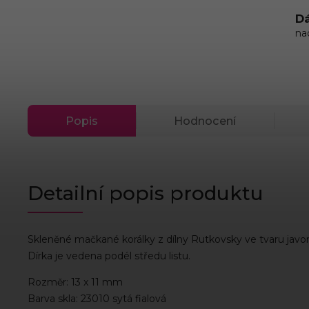
Dá
na
Popis
Hodnocení
Detailní popis produktu
Skleněné mačkané korálky z dílny Rutkovsky ve tvaru javor
Dírka je vedena podél středu listu.
Rozměr: 13 x 11 mm
Barva skla: 23010 sytá fialová