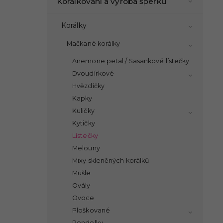
Korálkování a výroba šperků
Korálky
Mačkané korálky
Anemone petal / Sasankové lístečky
Dvoudírkové
Hvězdičky
Kapky
Kuličky
Kytičky
Lístečky
Melouny
Mixy skleněných korálků
Mušle
Ovály
Ovoce
Ploškované
Rondelky