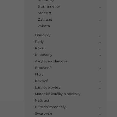
S ornamenty
Srdce ♥
Zatírané
Zvířata
Ohňovky
Perly
Rokajl
Kabošony
Akrylové - plastové
Broušené
Flitry
Kovové
Lustrové ověsy
Marocké korálky a přívěsky
Našívací
Přírodní materiály
Swarovski