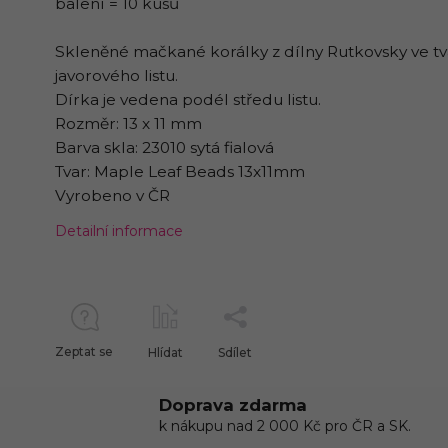
balení = 10 kusů
Skleněné mačkané korálky z dílny Rutkovsky ve t
javorového listu.
Dírka je vedena podél středu listu.
Rozměr: 13 x 11 mm
Barva skla: 23010 sytá fialová
Tvar: Maple Leaf Beads 13x11mm
Vyrobeno v ČR
Detailní informace
Zeptat se
Hlídat
Sdílet
Doprava zdarma
k nákupu nad 2 000 Kč pro ČR a SK.