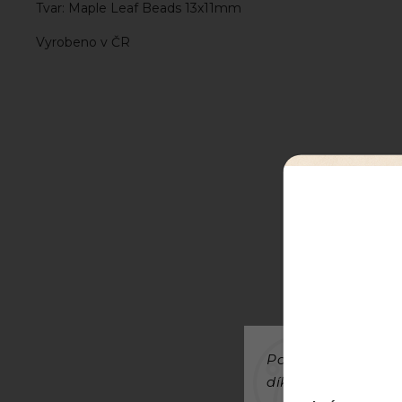
Tvar: Maple Leaf Beads 13x11mm
Vyrobeno v ČR
Používáme cookies
díky analýze provo