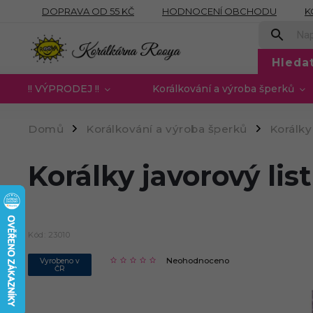
DOPRAVA OD 55 KČ
HODNOCENÍ OBCHODU
K
OBCHODNÍ PODMÍNKY
PODMÍNKY OCHRANY OSOB
Hleda
!! VÝPRODEJ !!
Korálkování a výroba šperků
Domů
Korálkování a výroba šperků
Korálky
/
/
Korálky javorový list
Kód:
23010
Neohodnoceno
Vyrobeno v
ČR