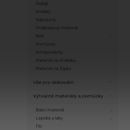
Rokajl
Korálky
Kabošony
Podkladový materiál
Nitě
Pomůcky
Komponenty
Materiál na Andělku
Materiál na Zajdu
Vše pro drátování
Výtvarné materiály a pomůcky
Balicí materiál
Lepidla a laky
Filc