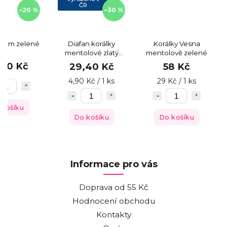
ČR
–20 %
–30 %
 6mm zelené
Diafan korálky
Korálky Vesna
mentolové zlatý
mentolově zelené
zátěr
,40 Kč
29,40 Kč
58 Kč
4,90 Kč / 1 ks
29 Kč / 1 ks
 košíku
Do košíku
Do košíku
Informace pro vás
Doprava od 55 Kč
Hodnocení obchodu
Kontakty