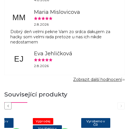
Maria Mislovicova
MM
2.8.2026
Dobrý deň velmi pekne Vam zo srdca dakujem za
hacky som velmi rada pretoze u nas ich nikde
nedostamem
Eva Jehličková
EJ
2.8.2026
Zobrazit další hodnocení
Související produkty
Previous
Next
eno v
Výprodej
Vyrobeno v
R
ČR
Vyrobeno v