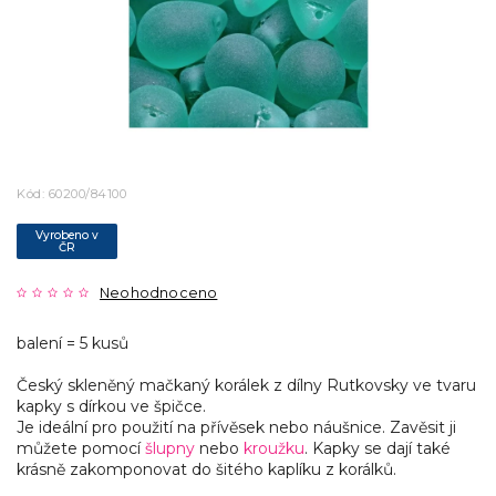
Kód:
60200/84100
Vyrobeno v
ČR
Neohodnoceno
balení = 5 kusů
Český skleněný mačkaný korálek z dílny Rutkovsky ve tvaru
kapky s dírkou ve špičce.
Je ideální pro použití na přívěsek nebo náušnice. Zavěsit ji
můžete pomocí
šlupny
nebo
kroužku
. Kapky se dají také
krásně zakomponovat do šitého kaplíku z korálků.