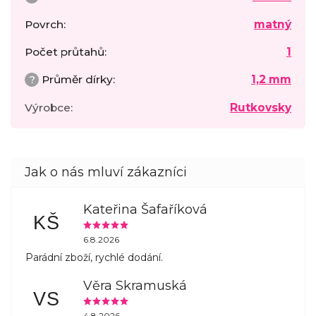
Povrch
:
matný
Počet průtahů
:
1
?
Průměr dírky
:
1,2 mm
Výrobce
:
Rutkovsky
Kateřina Šafaříková
KŠ
6.8.2026
Parádní zboží, rychlé dodání.
Věra Skramuská
VS
4.8.2026