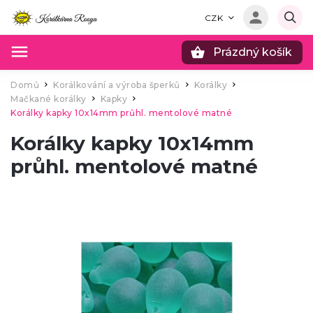
CZK
Prázdný košík
Hledat
Domů
Korálkování a výroba šperků
Korálky
/
/
/
Mačkané korálky
Kapky
/
/
Korálky kapky 10x14mm průhl. mentolové matné
Korálky kapky 10x14mm
průhl. mentolové matné