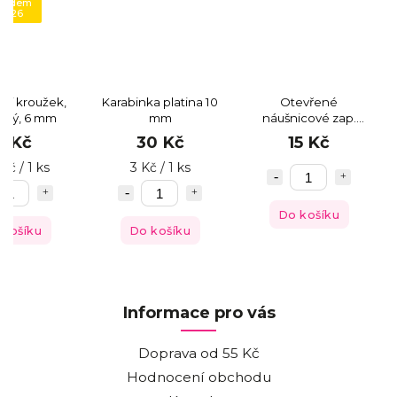
 kódem
CE26
cí kroužek,
Karabinka platina 10
Otevřené
nový, 6 mm
mm
náušnicové zap.
platina
5 Kč
30 Kč
15 Kč
 Kč / 1 ks
3 Kč / 1 ks
Do košíku
 košíku
Do košíku
Informace pro vás
Doprava od 55 Kč
Hodnocení obchodu