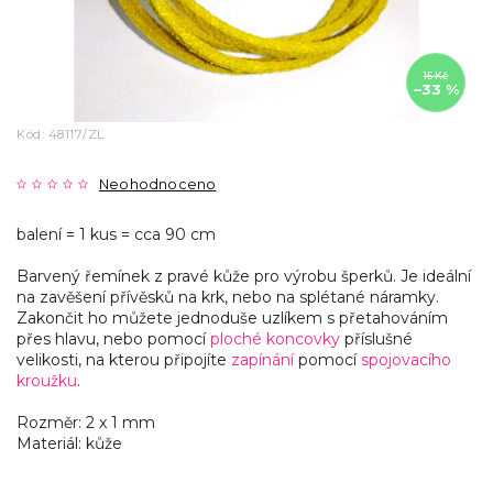
15 Kč
–33 %
Kód:
48117/ZL
Neohodnoceno
balení = 1 kus = cca 90 cm
Barvený řemínek z pravé kůže pro výrobu šperků. Je ideální
na zavěšení přívěsků na krk, nebo na splétané náramky.
Zakončit ho můžete jednoduše uzlíkem s přetahováním
přes hlavu, nebo pomocí
ploché koncovky
příslušné
velikosti, na kterou připojíte
zapínání
pomocí
spojovacího
kroužku
.
Rozměr: 2 x 1 mm
Materiál: kůže