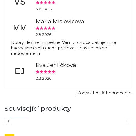
VS
4.8.2026
Maria Mislovicova
MM
2.8.2026
Dobrý deň velmi pekne Vam zo srdca dakujem za
hacky som velmi rada pretoze u nas ich nikde
nedostamem
Eva Jehličková
EJ
2.8.2026
Zobrazit další hodnocení
Související produkty
Previous
Next