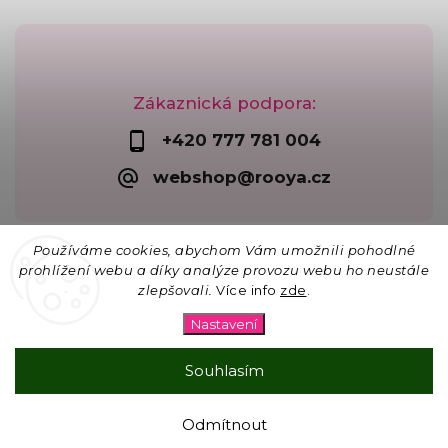
Zákaznická podpora:
+420 777 781 004
webshop@rooya.cz
Používáme cookies, abychom Vám umožnili pohodlné
prohlížení webu a díky analýze provozu webu ho neustále
zlepšovali.
Více info
zde
.
Copyright 2026
Korálkárna Rooya
. Všechna práva
vyhrazena.
Nastavení
Upravit nastavení cookies
Vytvořil
Shoptet
| Design
Shoptak.cz
Souhlasím
☀ 15% SLEVA na vše na lapače slunce s kódem
Odmítnout
SLUNCE26 pro objednávky nad 300 Kč.