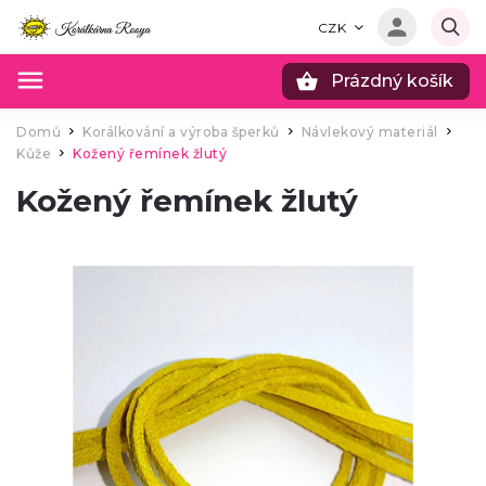
CZK
Prázdný košík
Hledat
Domů
Korálkování a výroba šperků
Návlekový materiál
/
/
/
Kůže
Kožený řemínek žlutý
/
Kožený řemínek žlutý