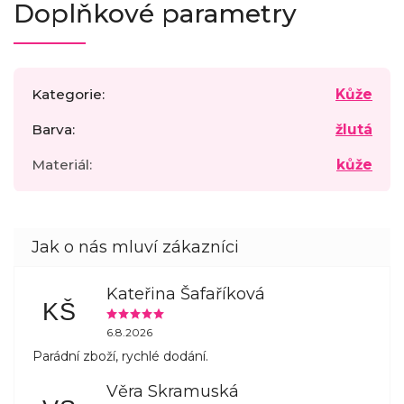
Doplňkové parametry
Kategorie
:
Kůže
Barva
:
žlutá
Materiál
:
kůže
Kateřina Šafaříková
KŠ
6.8.2026
Parádní zboží, rychlé dodání.
Věra Skramuská