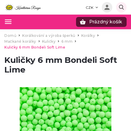
CZK
Prázdný košík
Hledat
Domů
Korálkování a výroba šperků
Korálky
/
/
/
Mačkané korálky
Kuličky
6 mm
/
/
/
Kuličky 6 mm Bondeli Soft Lime
Kuličky 6 mm Bondeli Soft
Lime