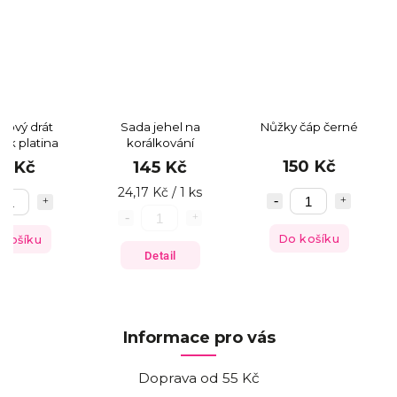
ťový drát
Sada jehel na
Nůžky čáp černé
ek platina
korálkování
150 Kč
5 Kč
145 Kč
24,17 Kč / 1 ks
Do košíku
 košíku
Detail
Informace pro vás
Doprava od 55 Kč