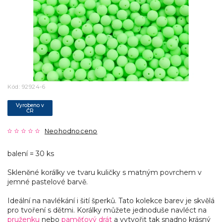
Kód:
92924-6
Vyrobeno v
ČR
Neohodnoceno
balení = 30 ks
Skleněné korálky ve tvaru kuličky s matným povrchem v
jemné pastelové barvě.
Ideální na navlékání i šití šperků. Tato kolekce barev je skvělá
pro tvoření s dětmi. Korálky můžete jednoduše navléct na
pruženku
nebo
paměťový drát
a vytvořit tak snadno krásný