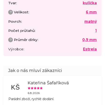
Tvar
:
kulička
?
Velikost
:
6 mm
Povrch
:
matný
Počet průtahů
:
1
?
Průměr dírky
:
0,9 mm
Výrobce
:
Estrela
Kateřina Šafaříková
KŠ
6.8.2026
Parádní zboží, rychlé dodání.