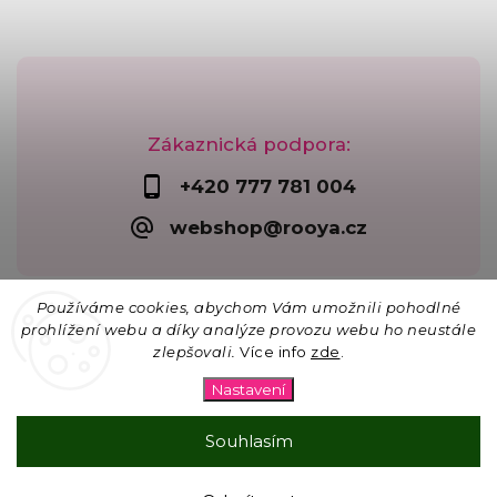
Zákaznická podpora:
+420 777 781 004
webshop@rooya.cz
Používáme cookies, abychom Vám umožnili pohodlné
prohlížení webu a díky analýze provozu webu ho neustále
zlepšovali.
Více info
zde
.
Copyright 2026
Korálkárna Rooya
. Všechna práva
vyhrazena.
Nastavení
Upravit nastavení cookies
Vytvořil
Shoptet
| Design
Shoptak.cz
Souhlasím