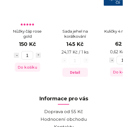
ČR
Nůžky čáp rose
Sada jehel na
Kuličky 4 m
gold
korálkování
62 
150 Kč
145 Kč
0,62 Kč /
24,17 Kč / 1 ks
Do košíku
Do koš
Detail
Informace pro vás
Doprava od 55 Kč
Hodnocení obchodu
Kontakty