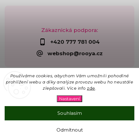
Zákaznická podpora:
+420 777 781 004
webshop@rooya.cz
Používáme cookies, abychom Vám umožnili pohodlné
prohlížení webu a díky analýze provozu webu ho neustále
zlepšovali.
Více info
zde
.
Copyright 2026
Korálkárna Rooya
. Všechna práva
vyhrazena.
Nastavení
Upravit nastavení cookies
Vytvořil
Shoptet
| Design
Shoptak.cz
Souhlasím
☀ 15% SLEVA na vše na lapače slunce s kódem
Odmítnout
SLUNCE26 pro objednávky nad 300 Kč.