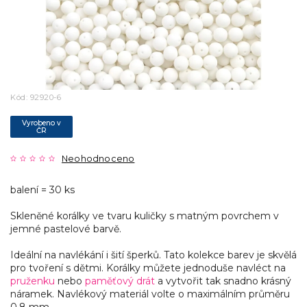
Kód:
92920-6
Vyrobeno v
ČR
Neohodnoceno
balení = 30 ks
Skleněné korálky ve tvaru kuličky s matným povrchem v
jemné pastelové barvě.
Ideální na navlékání i šití šperků. Tato kolekce barev je skvělá
pro tvoření s dětmi. Korálky můžete jednoduše navléct na
pruženku
nebo
paměťový drát
a vytvořit tak snadno krásný
náramek. Navlékový materiál volte o maximálním průměru