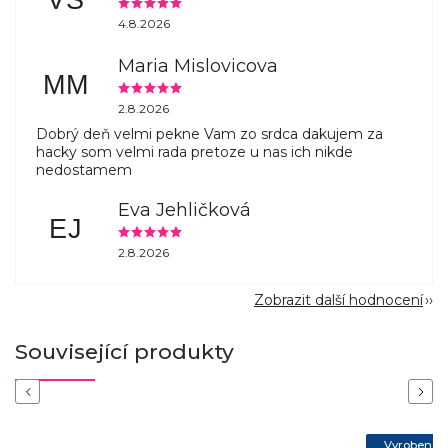
VS
4.8.2026
Maria Mislovicova
MM
2.8.2026
Dobrý deň velmi pekne Vam zo srdca dakujem za
hacky som velmi rada pretoze u nas ich nikde
nedostamem
Eva Jehličková
EJ
2.8.2026
Zobrazit další hodnocení
Související produkty
Previous
Next
Vyrobeno 