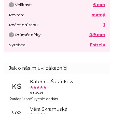
?
Velikost
:
6 mm
Povrch
:
matný
Počet průtahů
:
1
?
Průměr dírky
:
0,9 mm
Výrobce
:
Estrela
Kateřina Šafaříková
KŠ
6.8.2026
Parádní zboží, rychlé dodání.
Věra Skramuská