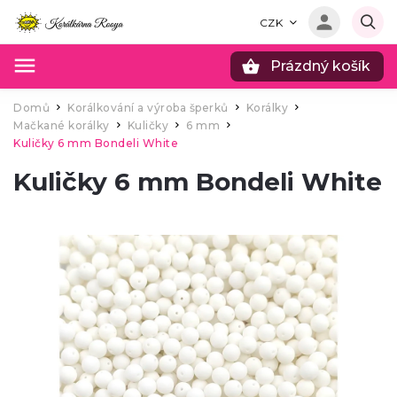
CZK
Prázdný košík
Hledat
Domů
Korálkování a výroba šperků
Korálky
/
/
/
Mačkané korálky
Kuličky
6 mm
/
/
/
Kuličky 6 mm Bondeli White
Kuličky 6 mm Bondeli White