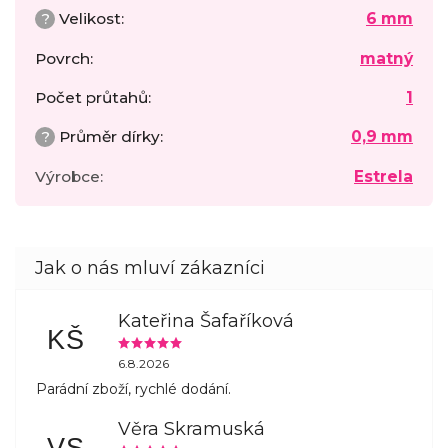
?
Velikost
:
6 mm
Povrch
:
matný
Počet průtahů
:
1
?
Průměr dírky
:
0,9 mm
Výrobce
:
Estrela
Kateřina Šafaříková
KŠ
6.8.2026
Parádní zboží, rychlé dodání.
Věra Skramuská