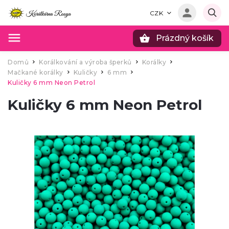
CZK
Prázdný košík
Hledat
Domů
Korálkování a výroba šperků
Korálky
/
/
/
Mačkané korálky
Kuličky
6 mm
/
/
/
Kuličky 6 mm Neon Petrol
Kuličky 6 mm Neon Petrol