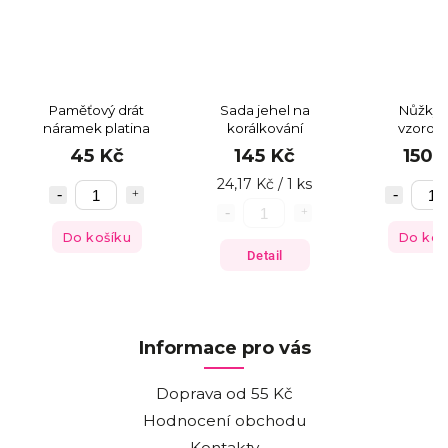
Paměťový drát
Sada jehel na
Nůžky 
náramek platina
korálkování
vzorov
modroze
45 Kč
145 Kč
150 
24,17 Kč / 1 ks
Do košíku
Do koš
Detail
Informace pro vás
Doprava od 55 Kč
Hodnocení obchodu
Kontakty