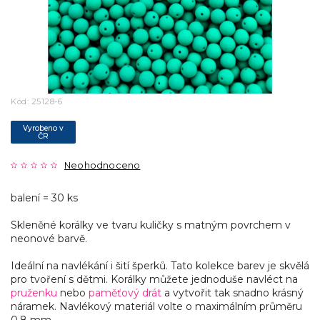
Kód:
25128-6
Vyrobeno v
ČR
Neohodnoceno
balení = 30 ks
Skleněné korálky ve tvaru kuličky s matným povrchem v
neonové barvě.
Ideální na navlékání i šití šperků. Tato kolekce barev je skvělá
pro tvoření s dětmi. Korálky můžete jednoduše navléct na
pruženku
nebo
paměťový drát
a vytvořit tak snadno krásný
náramek. Navlékový materiál volte o maximálním průměru