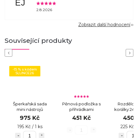
EJ
2.8.2026
Zobrazit další hodnocení
Související produkty
Previous
Next
-15 % s kódem
SLUNCE26
Šperkařská sada
Pěnová podložka s
Rozdělovn
mini nástrojů
přihrádkami
korálky 24 
2 ks
975 Kč
451 Kč
450 
195 Kč / 1 ks
225 Kč /