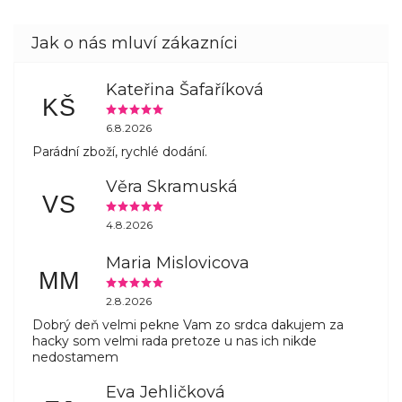
Kateřina Šafaříková
KŠ
6.8.2026
Parádní zboží, rychlé dodání.
Věra Skramuská
VS
4.8.2026
Maria Mislovicova
MM
2.8.2026
Dobrý deň velmi pekne Vam zo srdca dakujem za
hacky som velmi rada pretoze u nas ich nikde
nedostamem
Eva Jehličková