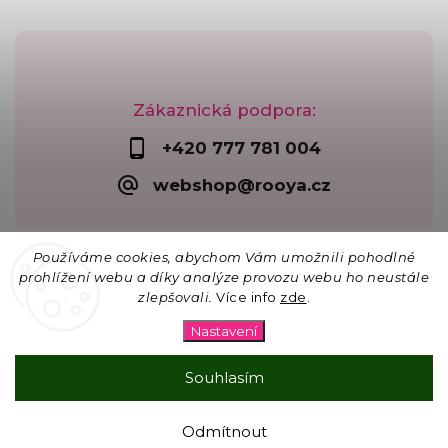
Zákaznická podpora:
+420 777 781 004
webshop@rooya.cz
Používáme cookies, abychom Vám umožnili pohodlné
prohlížení webu a díky analýze provozu webu ho neustále
zlepšovali.
Více info
zde
.
Copyright 2026
Korálkárna Rooya
. Všechna práva
vyhrazena.
Nastavení
Upravit nastavení cookies
Vytvořil
Shoptet
| Design
Shoptak.cz
Souhlasím
☀ 15% SLEVA na vše na lapače slunce s kódem
Odmítnout
SLUNCE26 pro objednávky nad 300 Kč.