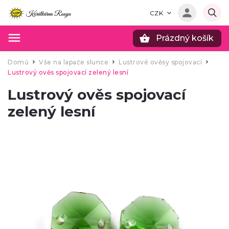
CZK
Prázdný košík
Hledat
Domů
Vše na lapače slunce
Lustrové ověsy spojovací
/
/
/
Lustrový ověs spojovací zelený lesní
Lustrový ověs spojovací
zelený lesní