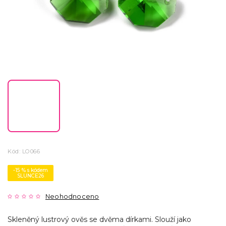
Kód:
LO066
-15 % s kódem
SLUNCE26
Neohodnoceno
Skleněný lustrový ověs se dvěma dírkami. Slouží jako