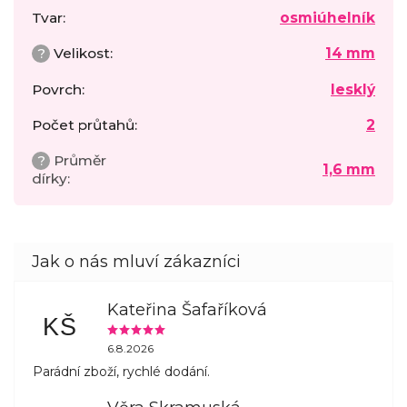
Tvar
:
osmiúhelník
?
Velikost
:
14 mm
Povrch
:
lesklý
Počet průtahů
:
2
?
Průměr
1,6 mm
dírky
:
Kateřina Šafaříková
KŠ
6.8.2026
Parádní zboží, rychlé dodání.