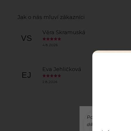
Věra Skramuská
VS
4.8.2026
Eva Jehličková
EJ
2.8.2026
Používáme cookies
díky analýze provo