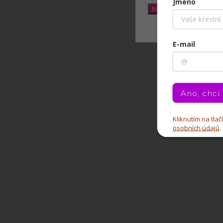
Jméno
Nastavení
E-mail
Ano, chci
Kliknutím na tla
osobních údajů
.