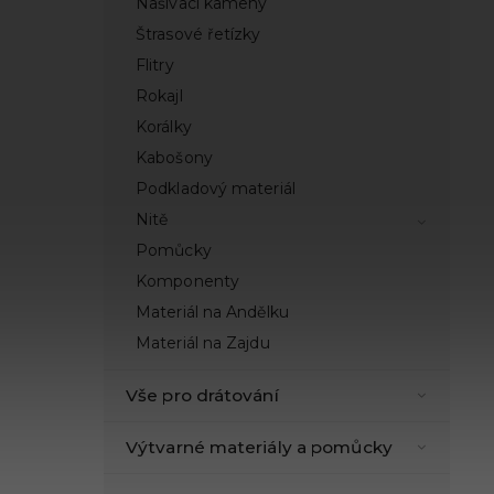
Našívací kameny
Štrasové řetízky
Flitry
Rokajl
Korálky
Kabošony
Podkladový materiál
Nitě
Pomůcky
Komponenty
Materiál na Andělku
Materiál na Zajdu
Vše pro drátování
Výtvarné materiály a pomůcky