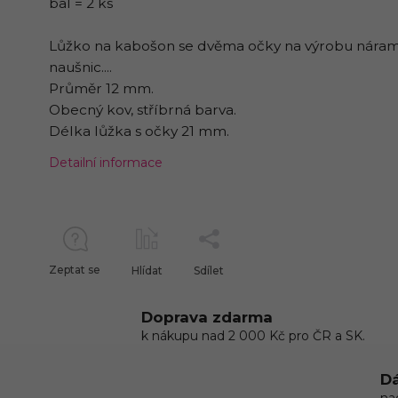
bal = 2 ks
Lůžko na kabošon se dvěma očky na výrobu nára
naušnic....
Průměr 12 mm.
Obecný kov, stříbrná barva.
Délka lůžka s očky 21 mm.
Detailní informace
Zeptat se
Hlídat
Sdílet
Doprava zdarma
k nákupu nad 2 000 Kč pro ČR a SK.
Dá
na