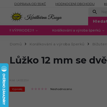
DOPRAVA OD 55 KČ
HODNOCENÍ OBCHODU
K
OBCHODNÍ PODMÍNKY
PODMÍNKY OCHRANY OSOB
Hleda
!! VÝPRODEJ !!
Korálkování a výroba šperků
Domů
Korálkování a výroba šperků
Bižute
/
/
Lůžko 12 mm se dv
Kód:
LK022SV
Neohodnoceno
Výprodej