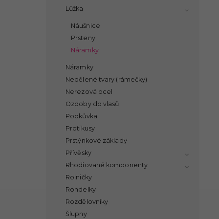
Lůžka
Náušnice
Prsteny
Náramky
Náramky
Nedělené tvary (rámečky)
Nerezová ocel
Ozdoby do vlasů
Podkůvka
Protikusy
Prstýnkové základy
Přívěsky
Rhodiované komponenty
Rolničky
Rondelky
Rozdělovníky
Šlupny