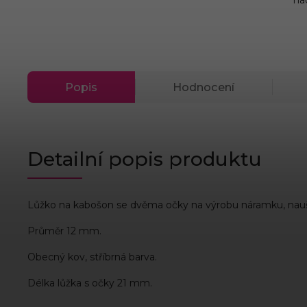
Popis
Hodnocení
Detailní popis produktu
Lůžko na kabošon se dvěma očky na výrobu náramku, naušn
Průměr 12 mm.
Obecný kov, stříbrná barva.
Délka lůžka s očky 21 mm.