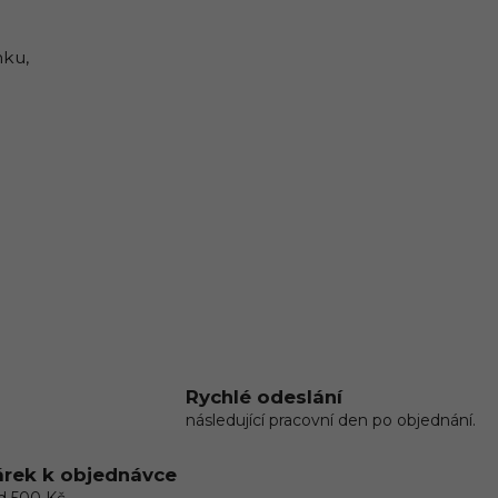
mku,
Rychlé odeslání
následující pracovní den po objednání.
rek k objednávce
d 500 Kč.