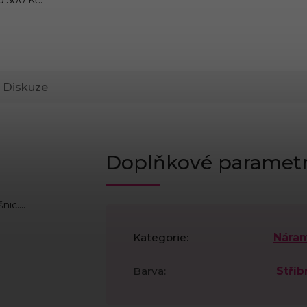
Diskuze
Doplňkové paramet
ic....
Kategorie
:
Nára
Barva
:
Stříb