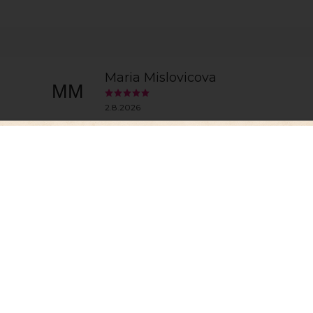
Maria Mislovicova
MM
2.8.2026
Dobrý deň velmi pekne Vam zo srdca dakujem za hac
som velmi rada pretoze u nas ich nikde nedostamem
PAVOL KRAJČÍR
PK
30.7.2026
super
Zobrazit další h
, abychom Vám umožnili pohodlné prohlížení webu a
zu webu ho neustále zlepšovali.
Více info
zde
.