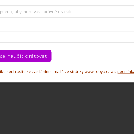
 se naučit drátovat
čítko souhlasíte se zasíláním e-mailů ze stránky www.rooya.cz a s
podmínk