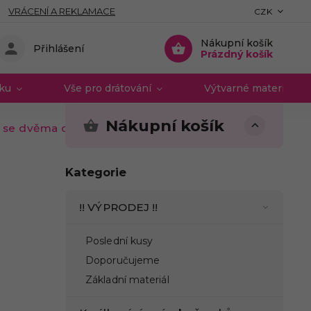
VRÁCENÍ A REKLAMACE
CZK
Nákupní košík
Přihlášení
Prázdný košík
vku
Vše pro drátování
Výtvarné materiály 
Nákupní košík
 se dvěma očky
Kategorie
!! VÝPRODEJ !!
Poslední kusy
Doporučujeme
Základní materiál