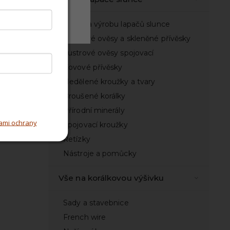
Odmítnout
Sady na výrobu lapačů slunce
Lustrové ověsy a skleněné přívěsky
Lustrové ověsy spojovací
Kovové přívěsky
Nedělené kroužky a tvary
Broušené korálky
Přírodní minerály
ami ochrany
Spojovací kroužky
Řetízky
Nástroje a pomůcky
Vše na korálkovou výšivku
Sady a stavebnice
French wire