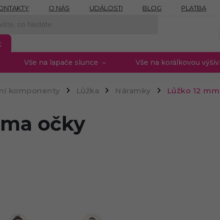
ONTAKTY
O NÁS
UDÁLOSTI
BLOG
PLATBA
NÍCH ÚDAJŮ
MOJE OBJEDNÁVKA
PROVIZNÍ SYSTÉM
t
Vše na lapače slunce
Vše na korálkovou výši
rní komponenty
Lůžka
Náramky
Lůžko 12 mm
/
/
/
ěma očky