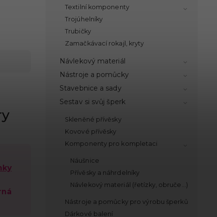
Textilní komponenty
Trojúhelníky
Trubičky
Zamačkávací rokajl, kryty
Návlekový materiál
Nástroje a pomůcky
Stavebnice a sady
Sestav si svůj šperk
ry
Skleněné přívěsky
Kovové přívěsky
Komponenty pro kompletaci
Náušnice
mky
Přívěsky a náhrdelníky
Návlekový materiál (řetízky, obruče...)
rná
Nástroje a pomůcky pro výrobu šperků
Dárkové balení