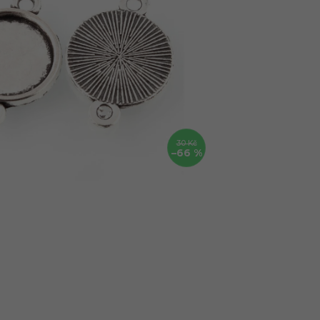
30 Kč
–66 %