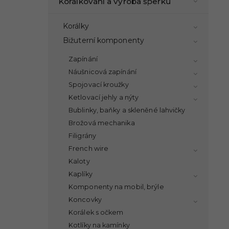
Korálkování a výroba šperků
Korálky
Bižuterní komponenty
Zapínání
Náušnicová zapínání
Spojovací kroužky
Ketlovací jehly a nýty
Bublinky, baňky a skleněné lahvičky
Brožová mechanika
Filigrány
French wire
Kaloty
Kaplíky
Komponenty na mobil, brýle
Koncovky
Korálek s očkem
Kotlíky na kamínky