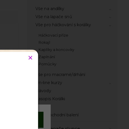
Vše na andílky
Vše na lapače snů
Vše pro háčkování s korálky
Háčkovací příze
Rokajl
Kaplíky a koncovky
ky
Zapínání
Pomůcky
Vše pro macramé/drhání
On-line kurzy
Návody
Časopis Korálki
odnocení
Knihy
Velkoobchodní balení
Souhlasím
Vše na lapače slunce