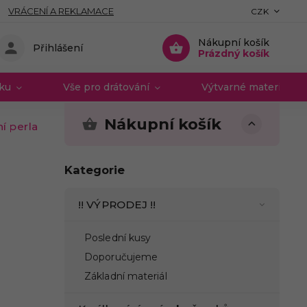
VRÁCENÍ A REKLAMACE
CZK
Nákupní košík
Přihlášení
Prázdný košík
vku
Vše pro drátování
Výtvarné materiály 
Nákupní košík
í perla
Kategorie
!! VÝPRODEJ !!
Poslední kusy
Doporučujeme
Základní materiál