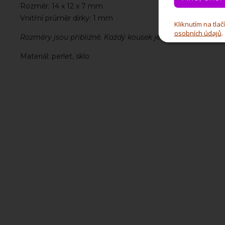
Rozměr: 14 x 12 x 7 mm
Vnitřní průměr dírky: 1 mm
Kliknutím na tla
osobních údajů
.
Rozměry jsou přibližné. Každý kousek je trošku odlišný.
Materiál: perleť, sklo