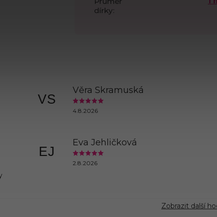
1
Průměr
dírky
:
Věra Skramuská
VS
4.8.2026
Eva Jehličková
EJ
2.8.2026
y
Zobrazit další h