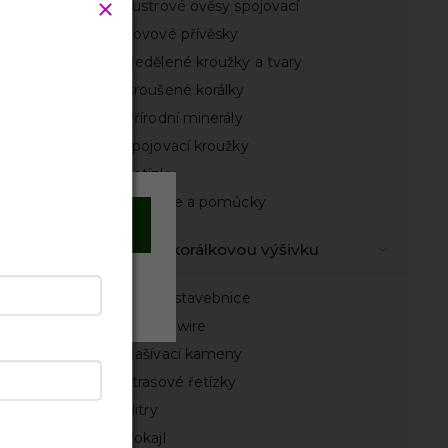
Lustrové ověsy spojovací
Kovové přívěsky
Nedělené kroužky a tvary
Broušené korálky
Přírodní minerály
Spojovací kroužky
Řetízky
Nástroje a pomůcky
Souhlasím
Vše na korálkovou výšivku
Odmítnout
Sady a stavebnice
French wire
Našívací kameny
Štrasové řetízky
ry
Flitry
Rokajl