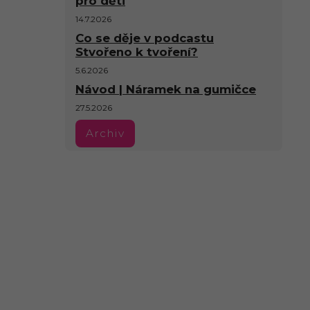
pro děti
14.7.2026
Co se děje v podcastu
Stvořeno k tvoření?
5.6.2026
Návod | Náramek na gumičce
27.5.2026
Archiv