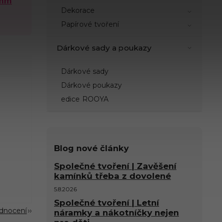
 mm
Dekorace
Papírové tvoření
Dárkové sady a poukazy
Dárkové sady
Dárkové poukazy
edice ROOYA
Blog nové články
Společné tvoření | Zavěšení
kamínků třeba z dovolené
5.8.2026
Společné tvoření | Letní
odnocení
náramky a nákotníčky nejen