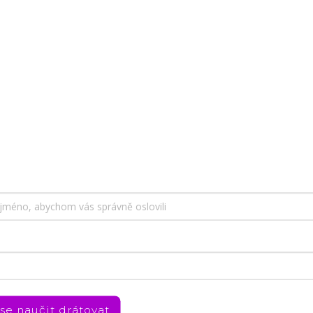
Rychlé odeslání
následující pracovní den po objednání.
rek k objednávce
d 500 Kč.
, abychom Vám umožnili pohodlné prohlížení webu a
zu webu ho neustále zlepšovali.
Více info
zde
.
Diskuze
Doplňkové paramet
 se naučit drátovat