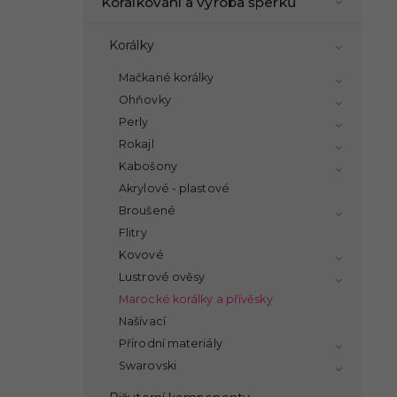
Korálkování a výroba šperků
Korálky
Mačkané korálky
Ohňovky
Perly
Rokajl
Kabošony
Akrylové - plastové
Broušené
Flitry
Kovové
Lustrové ověsy
Marocké korálky a přívěsky
Našívací
Přírodní materiály
Swarovski