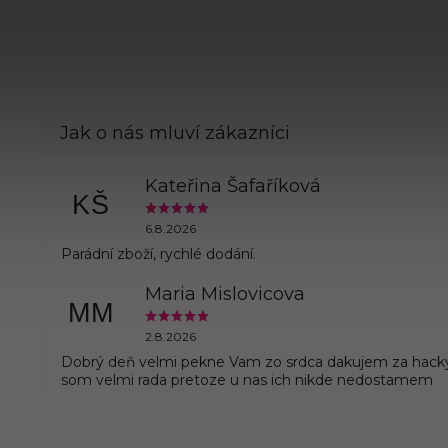
Kateřina Šafaříková
KŠ
6.8.2026
Parádní zboží, rychlé dodání.
Maria Mislovicova
MM
2.8.2026
Dobrý deň velmi pekne Vam zo srdca dakujem za hack
som velmi rada pretoze u nas ich nikde nedostamem