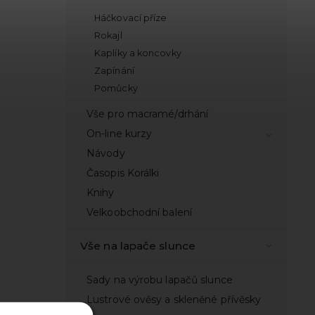
Háčkovací příze
Rokajl
Kaplíky a koncovky
Zapínání
Pomůcky
Vše pro macramé/drhání
On-line kurzy
Návody
Časopis Korálki
Knihy
Velkoobchodní balení
Vše na lapače slunce
Sady na výrobu lapačů slunce
Lustrové ověsy a skleněné přívěsky