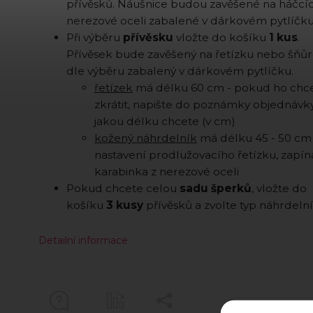
přívěsků. Náušnice budou zavěšené na háčcíc
nerezové oceli zabalené v dárkovém pytlíčku
Při výběru
přívěsku
vložte do košíku
1 kus
.
Přívěsek bude zavěšený na řetízku nebo šňů
dle výběru zabalený v dárkovém pytlíčku.
řetízek
má délku 60 cm - pokud ho chc
zkrátit, napište do poznámky objednávky
jakou délku chcete (v cm)
kožený náhrdelník
má délku 45 - 50 cm
nastavení prodlužovacího řetízku, zapíná
karabinka z nerezové oceli
Pokud chcete celou
sadu šperků
, vložte do
košíku
3 kusy
přívěsků a zvolte typ náhrdelní
Detailní informace