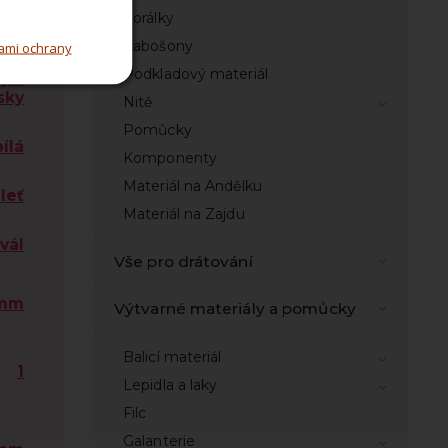
Korálky
Kabošony
ami ochrany
cké
Podkladový materiál
y a
sky
Nitě
Pomůcky
bílá
Komponenty
Materiál na Andělku
leť
Materiál na Zajdu
vál
Vše pro drátování
 mm
Výtvarné materiály a pomůcky
Balicí materiál
1
Lepidla a laky
Filc
Galanterie