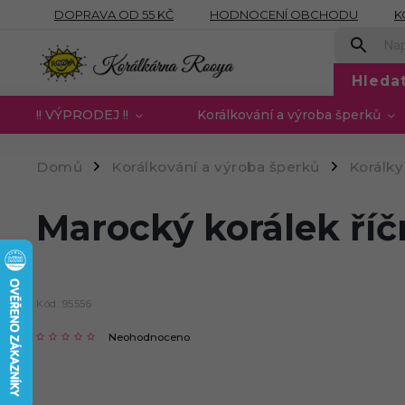
DOPRAVA OD 55 KČ
HODNOCENÍ OBCHODU
K
OBCHODNÍ PODMÍNKY
PODMÍNKY OCHRANY OSOB
Hleda
!! VÝPRODEJ !!
Korálkování a výroba šperků
Domů
Korálkování a výroba šperků
Korálky
/
/
Marocký korálek říč
Kód:
95556
Neohodnoceno