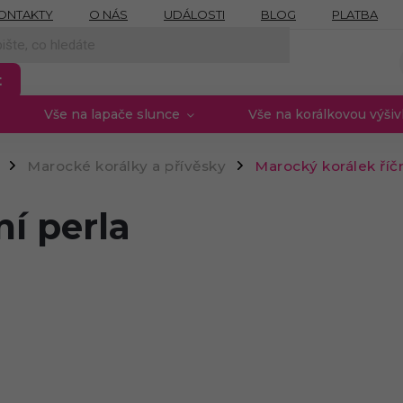
ONTAKTY
O NÁS
UDÁLOSTI
BLOG
PLATBA
NÍCH ÚDAJŮ
MOJE OBJEDNÁVKA
PROVIZNÍ SYSTÉM
t
Vše na lapače slunce
Vše na korálkovou výši
Marocké korálky a přívěsky
Marocký korálek říčn
/
/
ní perla