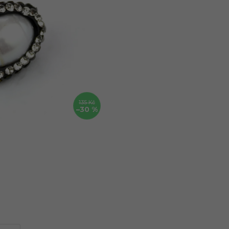
135 Kč
–30 %