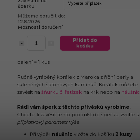
Zavěšení do
šperku
Můžeme doručit do:
12.8.2026
Možnosti doručení
Přidat do
košíku
balení = 1 kus
Ručně vyráběný korálek z Maroka z říční perly a
skleněných šatonových kamínků. Korálek můžete
zavěsit na
šňůrku či řetízek
na krk nebo na
náušni
Rádi vám šperk z těchto přívěsků vyrobíme.
Chcete-li zavěsit tento produkt do šperku, zvolte si
příplatkový parametr výše
.
Při výběr
náušnic
vložte do košíku
2 kusy