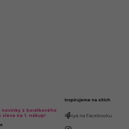
Inspirujeme na sítích
a novinky z korálkového
% sleva na 1. nákup!
Rooya na Facebooku
no