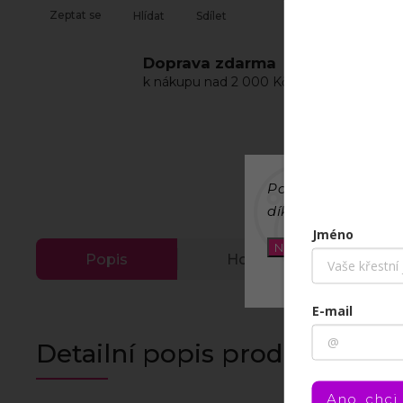
Zeptat se
Hlídat
Sdílet
Doprava zdarma
k nákupu nad 2 000 Kč pro ČR a SK.
Dá
na
Používáme cookies
díky analýze provo
Jméno
Nastavení
Popis
Hodnocení
E-mail
Detailní popis produktu
Ano, chci