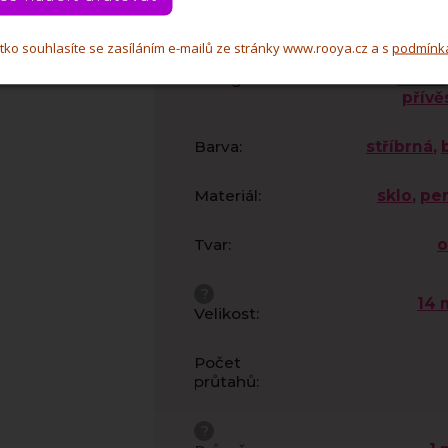
čítko souhlasíte se zasíláním e-mailů ze stránky www.rooya.cz a s
podmínk
Maro
Kategorie
:
korálk
přívě
Barva
:
stříbrná
,
Materiál
:
sklo
,
per
Tvar
:
o
?
14
Velikost
:
Počet
průtahů
:
?