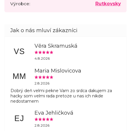
Výrobce
:
Rutkovsky
Věra Skramuská
VS
4.8.2026
Maria Mislovicova
MM
2.8.2026
Dobrý deň velmi pekne Vam zo srdca dakujem za
hacky som velmi rada pretoze u nas ich nikde
nedostamem
Eva Jehličková
EJ
2.8.2026