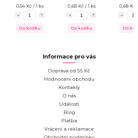
0,54 Kč / 1 ks
0,68 Kč / 1 ks
0,68 Kč /
Do košíku
Do košíku
Do koš
Informace pro vás
Doprava od 55 Kč
Hodnocení obchodu
Kontakty
O nás
Události
Blog
Platba
Vrácení a reklamace
Obchodní podmínky