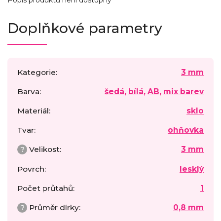
Popis produktu není dostupný
Doplňkové parametry
Kategorie
:
3 mm
Barva
:
šedá
,
bílá
,
AB
,
mix barev
Materiál
:
sklo
Tvar
:
ohňovka
?
Velikost
:
3 mm
Povrch
:
lesklý
Počet průtahů
:
1
?
Průměr dírky
:
0,8 mm