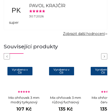
PAVOL KRAJČÍR
PK
30.7.2026
super
Zobrazit další hodnocení
Související produkty
Previous
Next
Vyrobeno v
Vyrobeno v
Vyrobeno 
ČR
ČR
ČR
Mix ohňovek 3 mm
Mix ohňovek 3 mm
Mix ohňov
modrý tyrkysový
růžový fuchsiový
červe
107 Kč
135 Kč
135 