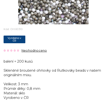
Kód:
OHX0310
Vyrobeno v
ČR
Neohodnoceno
balení = 200 kusů
Skleněné broušené ohňovky od Rutkovsky beads v našem
originálním mixu.
Velikost: 3 mm
Průměr dírky: 0,8 mm
Materiál: sklo
Vyrobeno v ČR