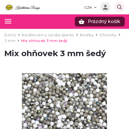
CZK
Prázdný košík
Hledat
Domů
Korálkování a výroba šperků
Korálky
Ohňovky
/
/
/
/
3 mm
Mix ohňovek 3 mm šedý
/
Mix ohňovek 3 mm šedý